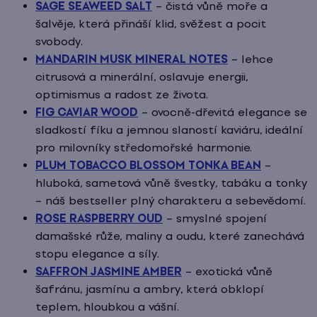
SAGE SEAWEED SALT
– čistá vůně moře a
r
šalvěje, která přináší klid, svěžest a pocit
v
svobody.
k
MANDARIN MUSK MINERAL NOTES
– lehce
y
citrusová a minerální, oslavuje energii,
optimismus a radost ze života.
v
FIG CAVIAR WOOD
– ovocně-dřevitá elegance se
ý
sladkostí fíku a jemnou slaností kaviáru, ideální
p
pro milovníky středomořské harmonie.
i
PLUM TOBACCO BLOSSOM TONKA BEAN
–
s
hluboká, sametová vůně švestky, tabáku a tonky
u
– náš bestseller plný charakteru a sebevědomí.
ROSE RASPBERRY OUD
– smyslné spojení
damašské růže, maliny a oudu, které zanechává
stopu elegance a síly.
SAFFRON JASMINE AMBER
– exotická vůně
šafránu, jasmínu a ambry, která obklopí
teplem, hloubkou a vášní.