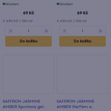
unisex
Skladem
Skladem
69 Kč
69 Kč
Měrná
Měrná
3 450 Kč / 100 ml
3 450 Kč / 100 ml
cena:
cena:
1
1
−
+
−
+
Do košíku
Do košíku
SAFFRON JASMINE
SAFFRON JASMINE
AMBER Sprchový gel
AMBER Parfém a