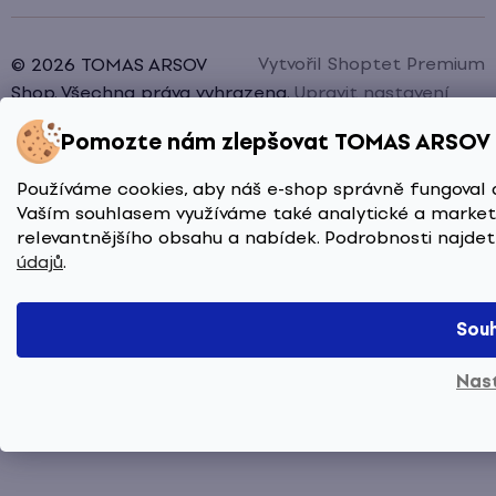
Vytvořil Shoptet Premium
© 2026 TOMAS ARSOV
Shop. Všechna práva vyhrazena.
Upravit nastavení
cookies
Pomozte nám zlepšovat TOMAS ARSOV
Používáme cookies, aby náš e-shop správně fungoval 
Vaším souhlasem využíváme také analytické a marketi
relevantnějšího obsahu a nabídek. Podrobnosti najde
údajů
.
Sou
Nas