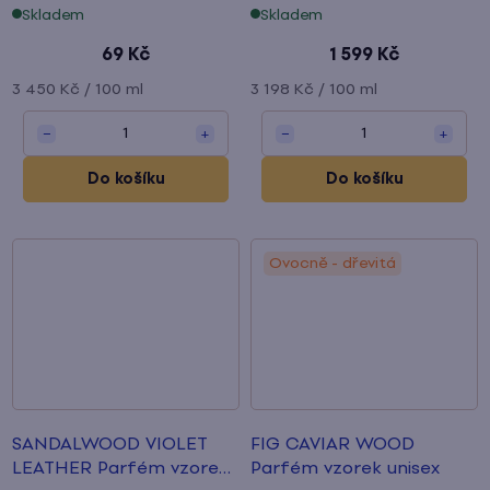
o
Skladem
Skladem
d
69 Kč
1 599 Kč
Měrná
Měrná
3 450 Kč / 100 ml
3 198 Kč / 100 ml
u
cena:
cena:
1
1
−
+
−
+
k
Do košíku
Do košíku
t
ů
Ovocně - dřevitá
SANDALWOOD VIOLET
FIG CAVIAR WOOD
LEATHER Parfém vzorek
Parfém vzorek
unisex