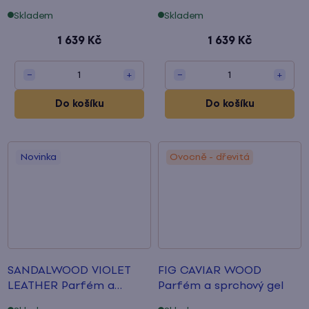
a sprchový gel
Skladem
Skladem
1 639 Kč
1 639 Kč
1
1
−
+
−
+
Do košíku
Do košíku
Novinka
Ovocně - dřevitá
SANDALWOOD VIOLET
FIG CAVIAR WOOD
LEATHER Parfém a
Parfém a sprchový gel
sprchový gel