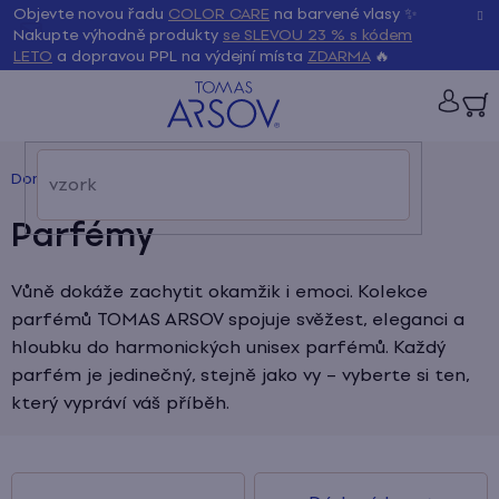
Přejít
K
Objevte novou řadu
COLOR CARE
na barvené vlasy ✨
Zpět
Zpět
na
Nakupte výhodně produkty
se SLEVOU 23 % s kódem
LETO
a dopravou PPL na výdejní místa
ZDARMA
🔥
obsah
o
š
PŘIH
í
Domů
/
Parfémy
k
Parfémy
Vůně dokáže zachytit okamžik i emoci. Kolekce
parfémů TOMAS ARSOV spojuje svěžest, eleganci a
hloubku do harmonických unisex parfémů. Každý
parfém je jedinečný, stejně jako vy – vyberte si ten,
který vypráví váš příběh.