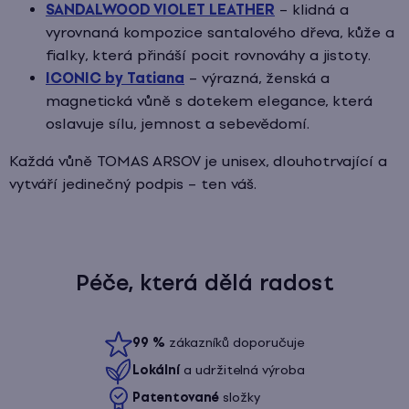
SANDALWOOD VIOLET LEATHER
– klidná a
vyrovnaná kompozice santalového dřeva, kůže a
fialky, která přináší pocit rovnováhy a jistoty.
ICONIC by Tatiana
– výrazná, ženská a
magnetická vůně s dotekem elegance, která
oslavuje sílu, jemnost a sebevědomí.
Každá vůně TOMAS ARSOV je unisex, dlouhotrvající a
vytváří jedinečný podpis – ten váš.
Péče, která dělá radost
99
%
zákazníků doporučuje
Lokální
a udržitelná výroba
Patentované
složky