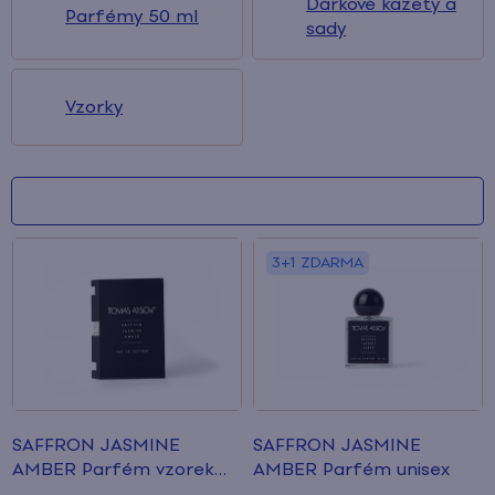
Dárkové kazety a
Parfémy 50 ml
sady
Vzorky
V
ý
3+1 ZDARMA
p
i
s
p
SAFFRON JASMINE
SAFFRON JASMINE
r
AMBER Parfém vzorek
AMBER Parfém
unisex
unisex