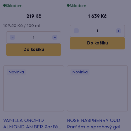
unisex
sprchový gel
Skladem
Skladem
219 Kč
1 639 Kč
Měrná
109,50 Kč / 100 ml
1
−
+
cena:
1
−
+
Do košíku
Do košíku
Novinka
Novinka
VANILLA ORCHID
ROSE RASPBERRY OUD
ALMOND AMBER Parfém
Parfém a sprchový gel