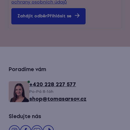
ochrany osobních údajů
Přihlásit se
Z
Poradíme vám
á
+420 228 227 577
Po-Pá 8-16h
p
shop@tomasarsov.cz
a
Sledujte nás
t