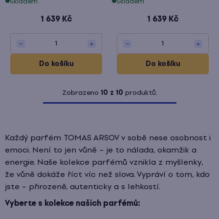
Skladem
Skladem
1 639 Kč
1 639 Kč
1
1
−
+
−
+
Do košíku
Do košíku
Zobrazeno
10 z 10
produktů.
O
v
l
Každý parfém TOMAS ARSOV v sobě nese osobnost i
á
emoci. Není to jen vůně – je to nálada, okamžik a
d
energie. Naše kolekce parfémů vznikla z myšlenky,
že vůně dokáže říct víc než slova. Vypráví o tom, kdo
a
jste – přirozeně, autenticky a s lehkostí.
c
í
Vyberte s kolekce našich parfémů:
p