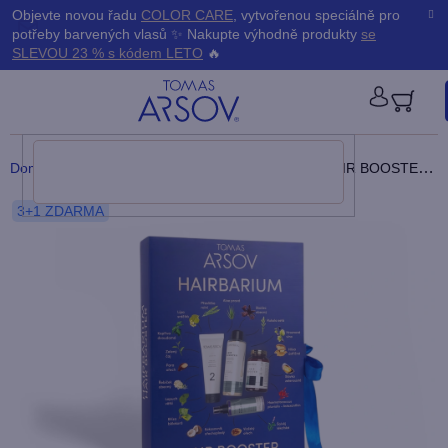
Přejít
K
Objevte novou řadu
COLOR CARE
, vytvořenou speciálně pro
Zpět
Zpět
na
potřeby barvených vlasů ✨ Nakupte výhodně produkty
se
obsah
o
SLEVOU 23 % s kódem LETO
🔥
š
PŘIHLÁ
í
Domů
/
Dárky
/
Dárkové sady HAIRBARIUM
/
HAIR BOOSTER HAIRBARIUM
k
3+1 ZDARMA