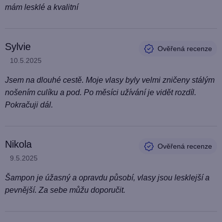
mám lesklé a kvalitní
Sylvie
Hodnocení produktu je 5 z 5 hvězdiček.
10.5.2025
Jsem na dlouhé cestě. Moje vlasy byly velmi zničeny stálým
nošením culíku a pod. Po měsíci užívání je vidět rozdíl.
Pokračuji dál.
Nikola
Hodnocení produktu je 5 z 5 hvězdiček.
9.5.2025
Šampon je úžasný a opravdu působí, vlasy jsou lesklejší a
pevnější. Za sebe můžu doporučit.