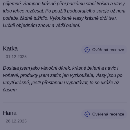
příjemné. Šampon krásně pěni,balzámu stačí troška a vlasy
jdou lehce rozčesat. Po použití podporujícího spreje už není
potřeba žádné tužidlo. Vyfoukané vlasy krásně drží tvar.
Určitě objednám znovu a větší balení.
Katka
Hodnocení produktu je 5 z 5 hvězdiček.
31.12.2025
Dostala jsem jako vánoční dárek, krásné balení a navíc i
voňavé, produkty jsem zatím jen vyzkoušela, vlasy jsou po
umytí krásné, jestli přestanou i vypadávat, to se ukáže až
časem
Hana
Hodnocení produktu je 5 z 5 hvězdiček.
28.12.2025