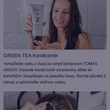
GREEN TEA Kondicionér
Krok
1
Vymačkejte vodu z vlasů po umytí šamponem TOMAS
ARSOV. Naneste kondicionér od poloviny délek ke
konečkům. Neaplikujte na pokožku hlavy. Nechte působit 3
minuty a opláchněte vlažnou vodou.