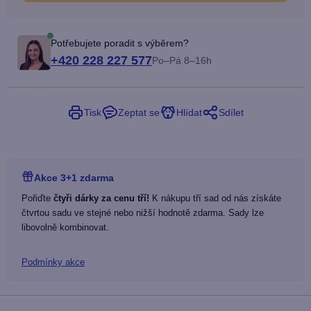
Potřebujete poradit s výběrem?
+420 228 227 577
Po–Pá 8–16h
Tisk
Zeptat se
Hlídat
Sdílet
Akce 3+1 zdarma
Pořiďte
čtyři dárky za cenu tří!
K nákupu tří sad od nás získáte
čtvrtou sadu ve stejné nebo nižší hodnotě zdarma. Sady lze
libovolně kombinovat.
Podmínky akce