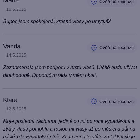
Marie
Hodnocení produktu je 5 z 5 hvězdiček.
16.5.2025
Super, jsem spokojená, krásné vlasy po umytí.💯
Vanda
Hodnocení produktu je 5 z 5 hvězdiček.
14.5.2025
Zaznamenala jsem podporu v růstu vlasů. Určitě budu užívat
dlouhodobě. Doporučím ráda v mém okolí.
Klára
Hodnocení produktu je 5 z 5 hvězdiček.
12.5.2025
Moje poslední záchrana, jediné co mi po roce vypadávání a
ztráty vlasů pomohlo a rostou mi vlasy už po měsíci a půl na
místě kde vypadaly úplně. Za tu cenu to stálo za to! Navíc je