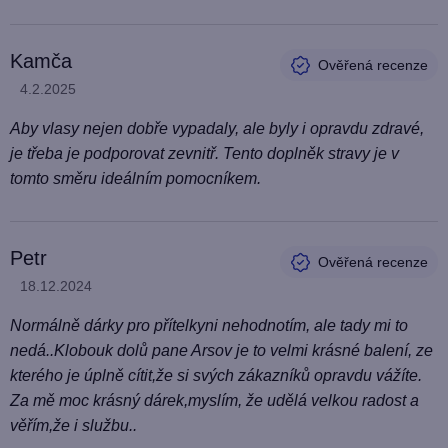
Kamča
Hodnocení produktu je 5 z 5 hvězdiček.
4.2.2025
Aby vlasy nejen dobře vypadaly, ale byly i opravdu zdravé,
je třeba je podporovat zevnitř. Tento doplněk stravy je v
tomto směru ideálním pomocníkem.
Petr
Hodnocení produktu je 5 z 5 hvězdiček.
18.12.2024
Normálně dárky pro přítelkyni nehodnotím, ale tady mi to
nedá..Klobouk dolů pane Arsov je to velmi krásné balení, ze
kterého je úplně cítit,že si svých zákazníků opravdu vážíte.
Za mě moc krásný dárek,myslím, že udělá velkou radost a
věřím,že i službu..