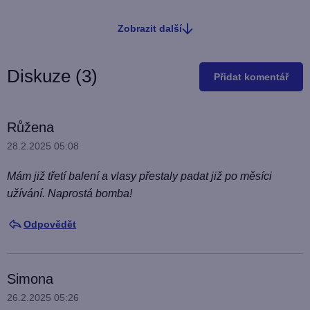
Zobrazit další
O
v
l
Diskuze (3)
Přidat komentář
á
d
a
V
Růžena
c
ý
28.2.2025 05:08
í
p
p
Mám již třetí balení a vlasy přestaly padat již po měsíci
i
r
užívání. Naprostá bomba!
v
s
k
d
Odpovědět
y
i
v
s
ý
Simona
k
p
26.2.2025 05:26
u
i