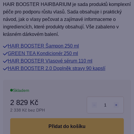
produktu
HAIR BOOSTER HAIRBARIUM je sada produktů komplexní
je
péče pro podporu růstu vlasů. Sada obsahuje i praktický
5,0
návod, jak o vlasy pečovat a zajímavé informaceme o
z
ingrediencích, které produkty obsahují. Vše zabaleno v
5
krásném dárkovém balení.
hvězdiček.
HAIR BOOSTER Šampon 250 ml
GREEN TEA Kondicionér 250 ml
HAIR BOOSTER Vlasové sérum 110 ml
HAIR BOOSTER 2.0 Doplněk stravy 90 kapslí
Skladem
2 829 Kč
2 338 Kč bez DPH
Měr
cena
do košíku