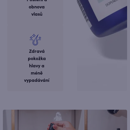
obnova
vlasů
Zdravá
pokožka
hlavy a
méně
vypadávání