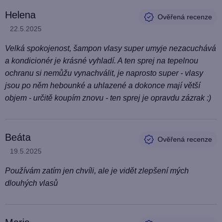
Helena
Hodnocení produktu je 5 z 5 hvězdiček.
22.5.2025
Velká spokojenost, šampon vlasy super umyje nezacuchává
a kondicionér je krásné vyhladí. A ten sprej na tepelnou
ochranu si nemůžu vynachválit, je naprosto super - vlasy
jsou po něm hebounké a uhlazené a dokonce mají větší
objem - určitě koupím znovu - ten sprej je opravdu zázrak :)
Beáta
Hodnocení produktu je 5 z 5 hvězdiček.
19.5.2025
Používám zatím jen chvíli, ale je vidět zlepšení mých
dlouhých vlasů