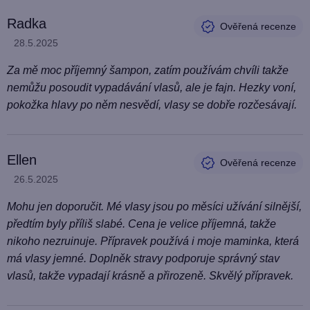
Radka
Hodnocení produktu je 5 z 5 hvězdiček.
28.5.2025
Za mě moc příjemný šampon, zatím používám chvíli takže
nemůžu posoudit vypadávání vlasů, ale je fajn. Hezky voní,
pokožka hlavy po něm nesvědí, vlasy se dobře rozčesávají.
Ellen
Hodnocení produktu je 5 z 5 hvězdiček.
26.5.2025
Mohu jen doporučit. Mé vlasy jsou po měsíci užívání silnější,
předtím byly příliš slabé. Cena je velice příjemná, takže
nikoho nezruinuje. Přípravek používá i moje maminka, která
má vlasy jemné. Doplněk stravy podporuje správný stav
vlasů, takže vypadají krásně a přirozeně. Skvělý přípravek.