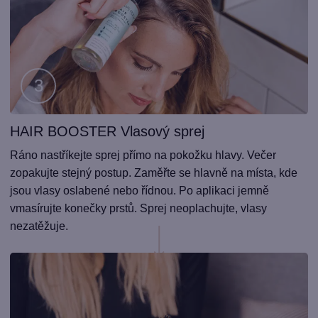
HAIR BOOSTER Vlasový sprej
Krok
2
Ráno nastříkejte sprej přímo na pokožku hlavy. Večer
zopakujte stejný postup. Zaměřte se hlavně na místa, kde
jsou vlasy oslabené nebo řídnou. Po aplikaci jemně
vmasírujte konečky prstů. Sprej neoplachujte, vlasy
nezatěžuje.