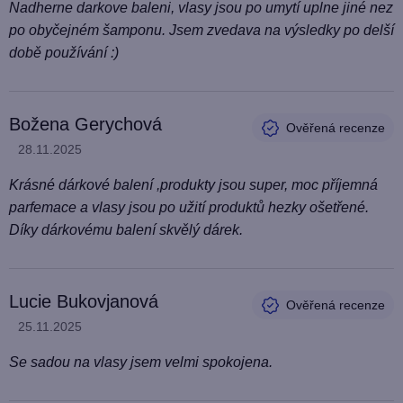
Nadherne darkove baleni, vlasy jsou po umytí uplne jiné nez
po obyčejném šamponu. Jsem zvedava na výsledky po delší
době používání :)
Božena Gerychová
Hodnocení produktu je 5 z 5 hvězdiček.
28.11.2025
Krásné dárkové balení ,produkty jsou super, moc příjemná
parfemace a vlasy jsou po užití produktů hezky ošetřené.
Díky dárkovému balení skvělý dárek.
Lucie Bukovjanová
Hodnocení produktu je 5 z 5 hvězdiček.
25.11.2025
Se sadou na vlasy jsem velmi spokojena.