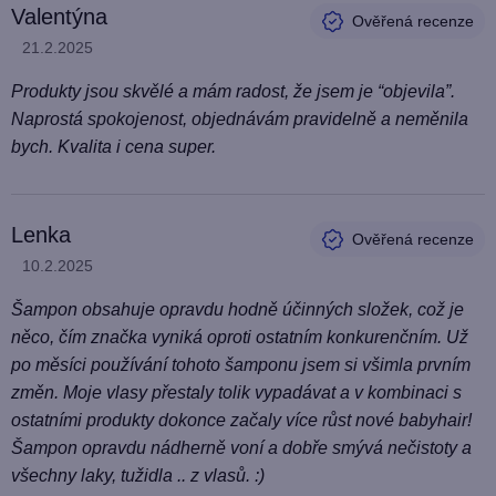
Valentýna
Hodnocení produktu je 5 z 5 hvězdiček.
21.2.2025
Produkty jsou skvělé a mám radost, že jsem je “objevila”.
Naprostá spokojenost, objednávám pravidelně a neměnila
bych. Kvalita i cena super.
Lenka
Hodnocení produktu je 5 z 5 hvězdiček.
10.2.2025
Šampon obsahuje opravdu hodně účinných složek, což je
něco, čím značka vyniká oproti ostatním konkurenčním. Už
po měsíci používání tohoto šamponu jsem si všimla prvním
změn. Moje vlasy přestaly tolik vypadávat a v kombinaci s
ostatními produkty dokonce začaly více růst nové babyhair!
Šampon opravdu nádherně voní a dobře smývá nečistoty a
všechny laky, tužidla .. z vlasů. :)