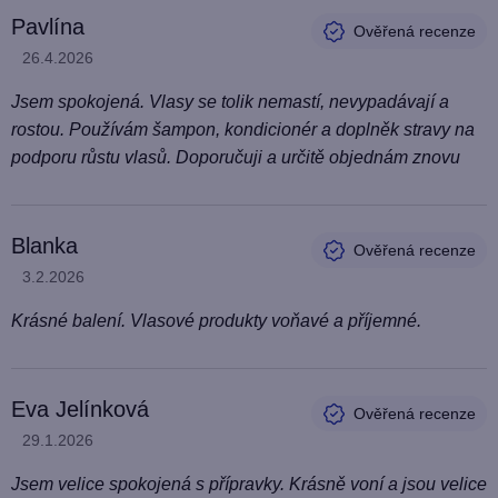
V
Pavlína
ý
Hodnocení produktu je 5 z 5 hvězdiček.
26.4.2026
p
i
Jsem spokojená. Vlasy se tolik nemastí, nevypadávají a
s
rostou. Používám šampon, kondicionér a doplněk stravy na
h
podporu růstu vlasů. Doporučuji a určitě objednám znovu
o
d
Blanka
n
Hodnocení produktu je 5 z 5 hvězdiček.
3.2.2026
o
c
Krásné balení. Vlasové produkty voňavé a příjemné.
e
n
í
Eva Jelínková
Hodnocení produktu je 5 z 5 hvězdiček.
29.1.2026
Jsem velice spokojená s přípravky. Krásně voní a jsou velice