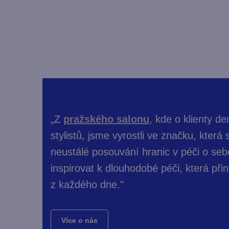
„
Z
pražského salonu
, kde o klienty d
stylistů, jsme vyrostli ve značku, která
neustálé posouvání hranic v péči o se
inspirovat k dlouhodobé péči, která přin
z každého dne."
Více o nás