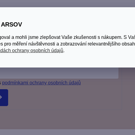
S ARSOV
goval a mohli jsme zlepšovat Vaše zkušenosti s nákupem. S V
 světa vlasů a pleti.
s pro měření návštěvnosti a zobrazování relevantnějšího obsah
dách ochrany osobních údajů
.
s
podmínkami ochrany osobních údajů