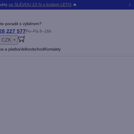
dukty
se SLEVOU 23 % s kódem LETO
🔥
te poradit s výběrem?
28 227 577
Po–Pá 8–16h
CZK
ŠENÍ
a a platba
Velkoobchod
Kontakty