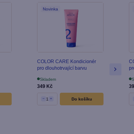
Novinka
COLOR CARE Kondicionér
C
pro dlouhotrvající barvu
pr
Skladem
S
349 Kč
3
u
1
Do košíku
−
+