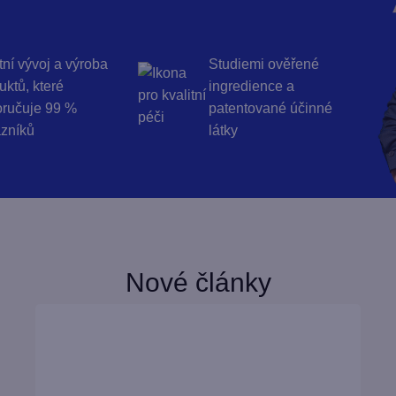
tní vývoj a výroba
Studiemi ověřené
uktů, které
ingredience a
ručuje 99 %
patentované účinné
zníků
látky
Nové články