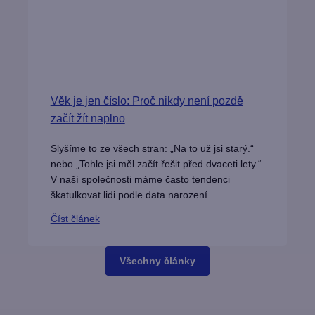
Věk je jen číslo: Proč nikdy není pozdě
začít žít naplno
Slyšíme to ze všech stran: „Na to už jsi starý.“
nebo „Tohle jsi měl začít řešit před dvaceti lety.“
V naší společnosti máme často tendenci
škatulkovat lidi podle data narození...
Číst článek
Všechny články