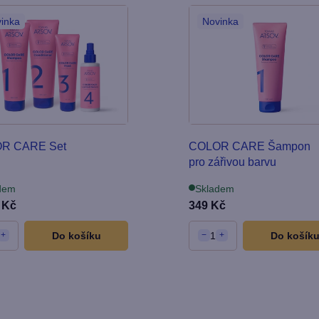
inka
Novinka
R CARE Set
COLOR CARE Šampon
pro zářivou barvu
dem
Skladem
 Kč
349 Kč
Do košíku
1
Do košík
+
−
+