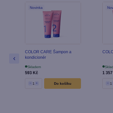
Novinka
Nov
COLOR CARE Šampon a
COLO
kondicionér
Skladem
Skla
593 Kč
1 357
1
Do košíku
1
−
+
−