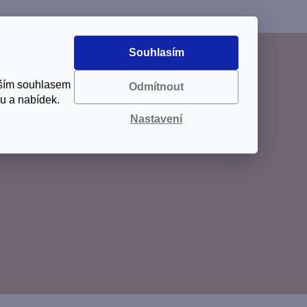
Souhlasím
aším souhlasem
Odmítnout
u a nabídek.
Nastavení