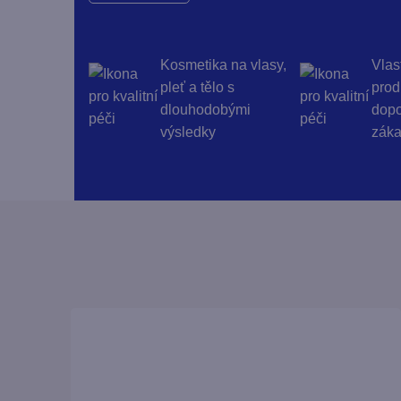
Kosmetika na vlasy,
Vlas
pleť a tělo s
prod
dlouhodobými
dopo
výsledky
záka