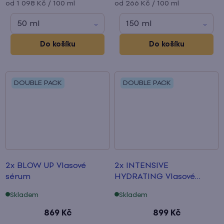
Měrná
Měrná
od 1 098 Kč / 100 ml
od 266 Kč / 100 ml
cena:
cena:
50 ml
150 ml
Do košíku
Do košíku
DOUBLE PACK
DOUBLE PACK
2x BLOW UP Vlasové
2x INTENSIVE
sérum
HYDRATING Vlasové
sérum
Skladem
Skladem
869 Kč
899 Kč