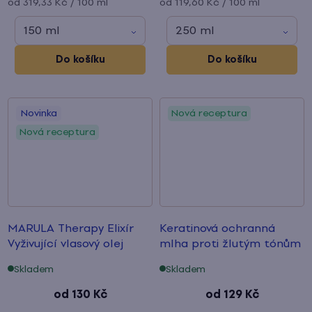
Měrná
Měrná
od 319,33 Kč / 100 ml
od 119,60 Kč / 100 ml
cena:
cena:
150 ml
250 ml
Do košíku
Do košíku
Novinka
Nová receptura
Nová receptura
MARULA Therapy Elixír
Keratinová ochranná
Vyživující vlasový olej
mlha
proti žlutým tónům
Skladem
Skladem
od
130 Kč
od
129 Kč