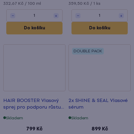
Měrná
Měrná
332,67 Kč / 100 ml
359,50 Kč / 1 ks
cena:
cena:
1
1
−
+
−
+
Do košíku
Do košíku
DOUBLE PACK
HAIR BOOSTER Vlasový
2x SHINE & SEAL Vlasové
sprej
pro podporu růstu
sérum
vlasů
Skladem
Skladem
799 Kč
899 Kč