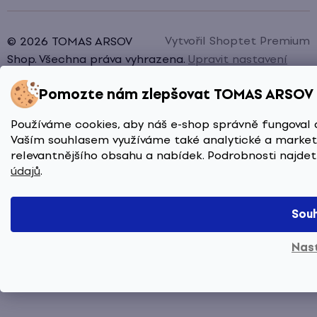
Vytvořil Shoptet Premium
© 2026 TOMAS ARSOV
Shop. Všechna práva vyhrazena.
Upravit nastavení
cookies
Pomozte nám zlepšovat TOMAS ARSOV
Používáme cookies, aby náš e-shop správně fungoval 
Vaším souhlasem využíváme také analytické a marketi
relevantnějšího obsahu a nabídek. Podrobnosti najde
údajů
.
Sou
Nas