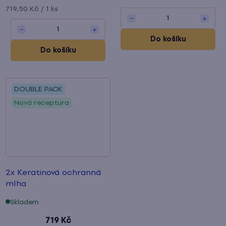
Měrná
719,50 Kč / 1 ks
1
−
+
cena:
1
−
+
Do košíku
Do košíku
DOUBLE PACK
Nová receptura
2x Keratinová ochranná
mlha
Skladem
719 Kč