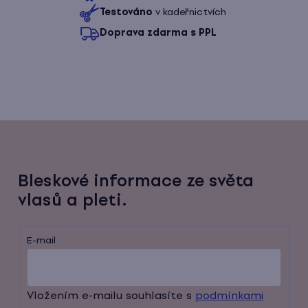
Testováno
v kadeřnictvích
v
Doprava zdarma s PPL
k
y
v
ý
p
i
s
u
Bleskové informace ze světa
vlasů a pleti.
E-mail
Vložením e-mailu souhlasíte s
podmínkami