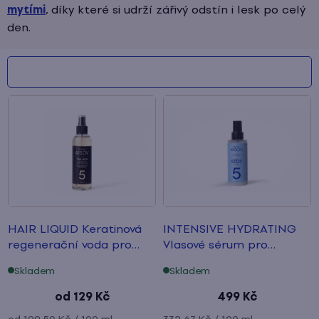
mytími
, díky které si udrží zářivý odstín i lesk po celý
den.
V
ý
p
i
s
p
HAIR LIQUID Keratinová
INTENSIVE HYDRATING
r
regenerační voda
pro
Vlasové sérum
pro
poškozené vlasy
hloubkovou hydrataci
o
Skladem
Skladem
d
od
129 Kč
499 Kč
Měrná
Měrná