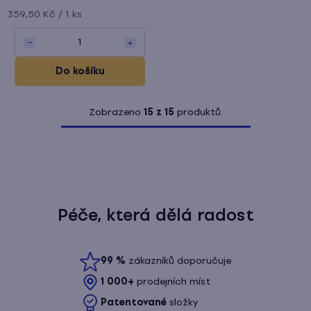
Měrná
359,50 Kč / 1 ks
cena:
1
−
+
Do košíku
Zobrazeno
15 z 15
produktů.
O
v
l
á
d
Péče, která dělá radost
a
c
99
%
zákazníků doporučuje
í
1 000+
prodejních míst
p
Patentované
složky
r