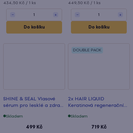
Měrná
Měrná
434,50 Kč / 1 ks
449,50 Kč / 1 ks
cena:
cena:
1
1
−
+
−
+
Do košíku
Do košíku
DOUBLE PACK
SHINE & SEAL Vlasové
2x HAIR LIQUID
sérum
pro lesklé a zdravé
Keratinová regenerační
konečky
voda
Skladem
Skladem
499 Kč
719 Kč