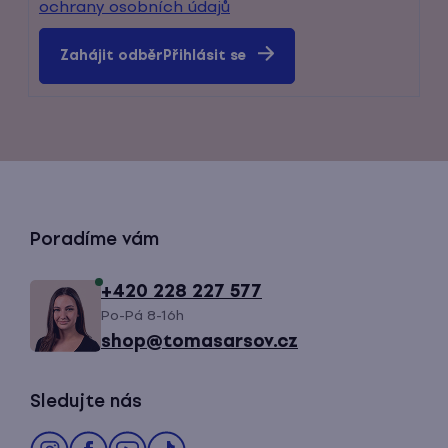
ochrany osobních údajů
Přihlásit se
Z
Poradíme vám
á
+420 228 227 577
Po-Pá 8-16h
p
shop@tomasarsov.cz
a
Sledujte nás
t