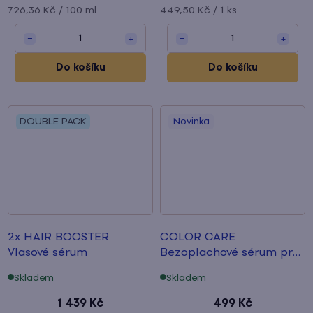
Měrná
Měrná
726,36 Kč / 100 ml
449,50 Kč / 1 ks
cena:
cena:
1
1
−
+
−
+
Do košíku
Do košíku
DOUBLE PACK
Novinka
2x HAIR BOOSTER
COLOR CARE
Vlasové sérum
Bezoplachové sérum
pro
zářivou barvu
Skladem
Skladem
1 439 Kč
499 Kč