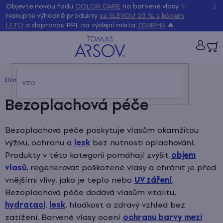
Přejít
K
Objevte novou řadu
COLOR CARE
na barvené vlasy ✨
Zpět
Zpět
na
Nakupte výhodně produkty
se SLEVOU 23 % s kódem
LETO
a dopravou PPL na výdejní místa
ZDARMA
🔥
obsah
o
š
PŘIH
í
Domů
/
Produkty
/
Bezoplachová péče
k
Bezoplachová péče
Bezoplachová péče poskytuje vlasům okamžitou
výživu, ochranu a
lesk
bez nutnosti oplachování.
Produkty v této kategorii pomáhají zvýšit
objem
vlasů
, regenerovat poškozené vlasy a chránit je před
vnějšími vlivy, jako je teplo nebo
UV záření
.
Bezoplachová péče dodává vlasům vitalitu,
hydrataci
,
lesk
, hladkost a zdravý vzhled bez
zatížení.
Barvené vlasy ocení
ochranu barvy mezi