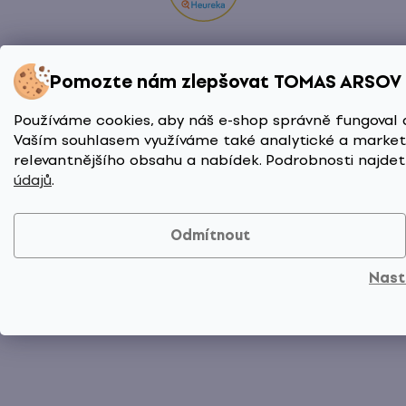
Pomozte nám zlepšovat TOMAS ARSOV
Vytvořil Shoptet Premium
© 2026 TOMAS ARSOV
Shop. Všechna práva vyhrazena.
Upravit nastavení
Používáme cookies, aby náš e-shop správně fungoval 
Vaším souhlasem využíváme také analytické a marketi
cookies
relevantnějšího obsahu a nabídek. Podrobnosti najde
údajů
.
Odmítnout
Nast