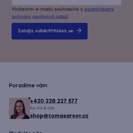
Vložením e-mailu souhlasíte s
podmínkami
ochrany osobních údajů
Přihlásit se
Z
Poradíme vám
á
+420 228 227 577
Po-Pá 8-16h
p
shop@tomasarsov.cz
a