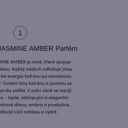
ASMINE AMBER Parfém
NE AMBER je vůně, která spojuje
ubkou. Každý nádech odhaluje jinou
ické energie šafránu po sametovou
y. Úvodní tóny šafránu a jasmínu se
prsky světla. V srdci vůně se rozvíjí
 – teplé, obklopující a elegantní.
edrové dřevo, ambra a pryskyřice,
dávají vůni noblesu a výdrž.