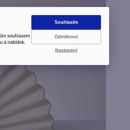
Souhlasím
aším souhlasem
Odmítnout
u a nabídek.
Nastavení