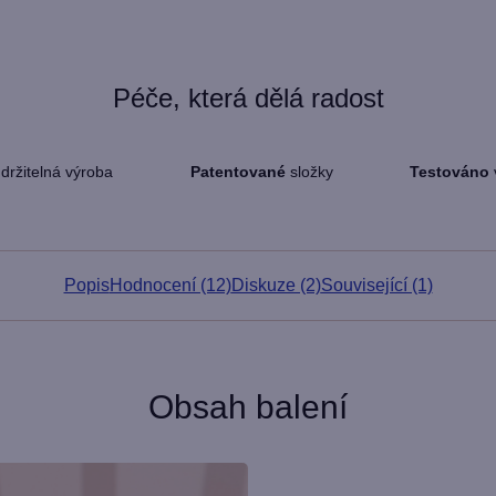
Péče, která dělá radost
držitelná výroba
Patentované
složky
Testováno
Popis
Hodnocení (12)
Diskuze (2)
Související (1)
Obsah balení