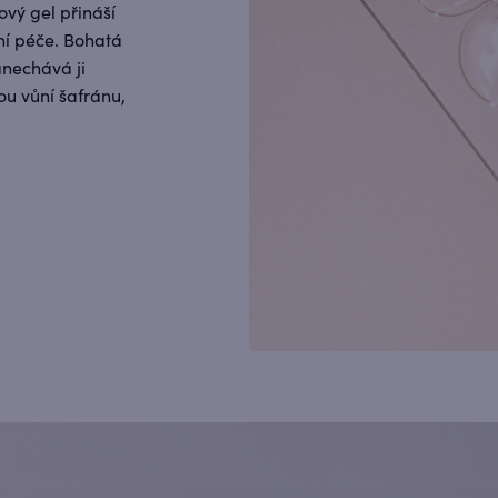
ý gel přináší
í péče. Bohatá
anechává ji
u vůní šafránu,