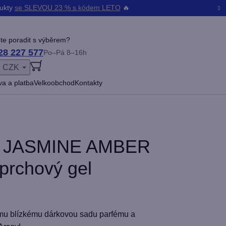
dukty
se SLEVOU 23 % s kódem LETO
🔥
te poradit s výběrem?
28 227 577
Po–Pá 8–16h
CZK
ŠENÍ
a a platba
Velkoobchod
Kontakty
 JASMINE AMBER
prchový gel
mu blízkému dárkovou sadu parfému a