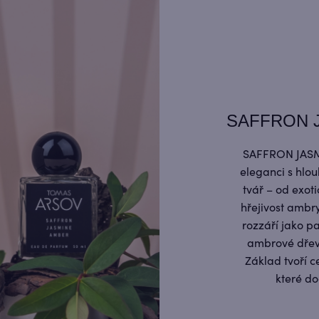
SAFFRON J
SAFFRON JASMI
eleganci s hlo
tvář – od exot
hřejivost ambr
rozzáří jako pa
ambrové dřevo
Základ tvoří c
které do