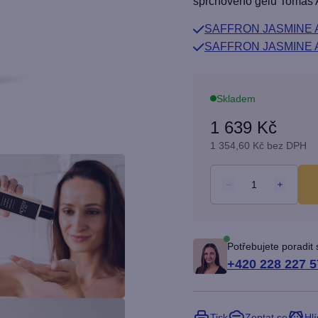
je
sprchového gelu Tomas 
5,0
SAFFRON JASMINE AM
z
SAFFRON JASMINE AM
5
hvězdiček.
Skladem
1 639 Kč
1 354,60 Kč bez DPH
Potřebujete poradit
+420 228 227 5
Tisk
Zeptat se
Hlí