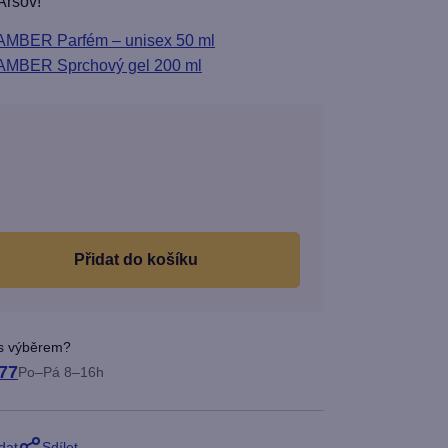
Arsov!
BER Parfém – unisex 50 ml
BER Sprchový gel 200 ml
Měrná
cena:
do košíku
 s výběrem?
77
Po–Pá 8–16h
dat
Sdílet