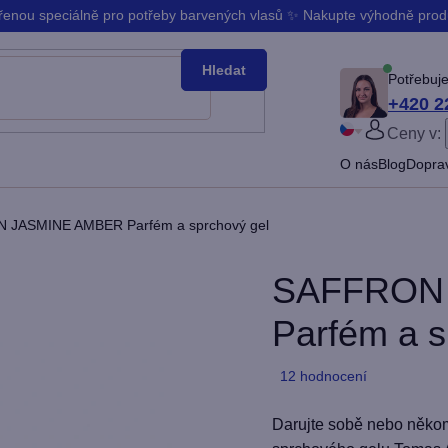
ořenou speciálně pro potřeby barvených vlasů ✨ Nakupte výhodně pro
Hledat
Potřebuje
+420 2
Ceny v:
PŘIHLÁ
O nás
Blog
Doprav
Slovenčina
Bŭlgarski
 JASMINE AMBER Parfém a sprchový gel
SAFFRON
Parfém a s
Průměrné
12 hodnocení
hodnocení
produktu
Darujte sobě nebo něko