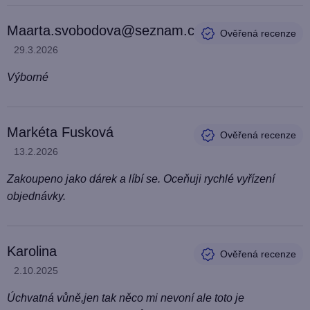
o
Maarta.svobodova@seznam.cz
d
Hodnocení produktu je 5 z 5 hvězdiček.
29.3.2026
n
o
Výborné
c
e
n
Markéta Fusková
í
Hodnocení produktu je 5 z 5 hvězdiček.
13.2.2026
Zakoupeno jako dárek a líbí se. Oceňuji rychlé vyřízení
objednávky.
Karolina
Hodnocení produktu je 5 z 5 hvězdiček.
2.10.2025
Úchvatná vůně,jen tak něco mi nevoní ale toto je