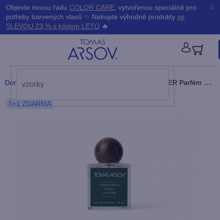
Přejít
K
Objevte novou řadu
COLOR CARE
, vytvořenou speciálně pro
Zpět
Zpět
na
potřeby barvených vlasů ✨ Nakupte výhodně produkty
se
obsah
o
SLEVOU 23 % s kódem LETO
🔥
š
PŘIHLÁ
í
Domů
/
Parfémy
/
SANDALWOOD VIOLET LEATHER Parfém
unis
k
3+1 ZDARMA