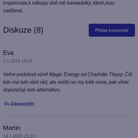
inspirovala k nákupu dvě mé kamarádky, které jsou
nadšené.
Diskuze (8)
Přidat komentář
V
Eva
ý
2.1.2026 10:25
p
Velmi podobná vůně Magic Energy od Charlotte Tibury. Čili
i
kdo má tuto vůni rád, ale nelíbí se mu tolik cena, pak vřele
s
doporučuji tuto alternativu.
d
i
Odpovědět
s
k
Martin
u
14.1.2025 21:10