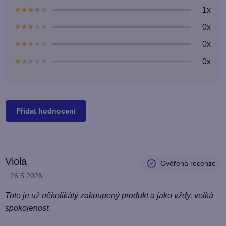
z
1x
5
hvězdiček.
0x
0x
0x
Přidat hodnocení
V
Viola
ý
Hodnocení produktu je 5 z 5 hvězdiček.
26.5.2026
p
i
Toto je už několikátý zakoupený produkt a jako vždy, velká
s
spokojenost.
h