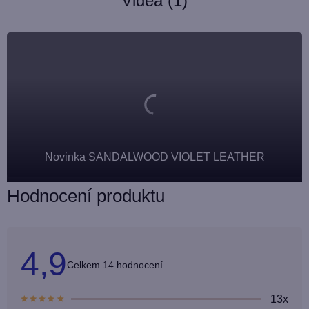
Videa (1)
Novinka SANDALWOOD VIOLET LEATHER
Hodnocení produktu
4,9
Průměrné
14 hodnocení
hodnocení
produktu
je
13x
4,9