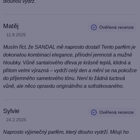
dlouhou výdrž.
Matěj
Hodnocení produktu je 5 z 5 hvězdiček.
11.8.2025
Musím říct, že SANDAL mě naprosto dostal! Tento parfém je
dokonalou kombinací elegance, přírodní jemnosti a mužné
hloubky. Vůně santalového dřeva je krásně teplá, klidná a
přitom velmi výrazná – vydrží celý den a mění se na pokožce
do příjemného sametového tónu. Není to žádná tuctová
vůně, ale něco opravdu originálního a sofistikovaného.
Sylvie
Hodnocení produktu je 5 z 5 hvězdiček.
24.2.2025
Naprosto výjimečný parfém, který dlouho vydrží. Miluji ho