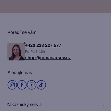
Z
Poradíme vám
á
+420 228 227 577
Po-Pá 8-16h
p
shop@tomasarsov.cz
a
Sledujte nás
t
í
Zákaznický servis