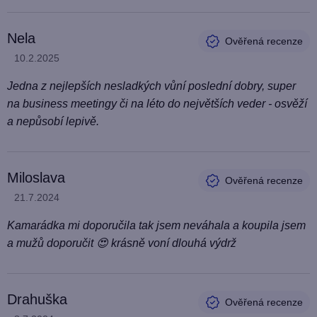
Nela
Hodnocení produktu je 5 z 5 hvězdiček.
10.2.2025
Jedna z nejlepších nesladkých vůní poslední dobry, super
na business meetingy či na léto do největších veder - osvěží
a nepůsobí lepivě.
Miloslava
Hodnocení produktu je 5 z 5 hvězdiček.
21.7.2024
Kamarádka mi doporučila tak jsem neváhala a koupila jsem
a mužů doporučit 😍 krásně voní dlouhá výdrž
Drahuška