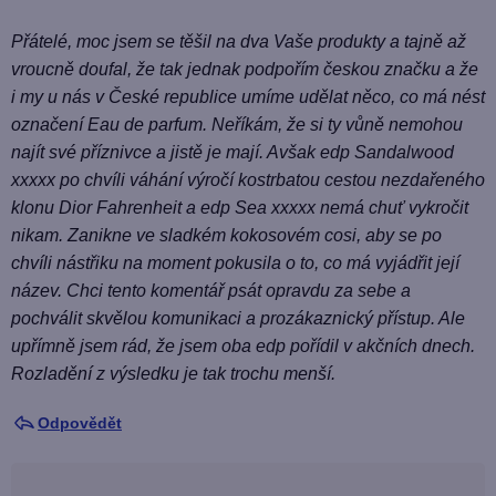
z
í
Přátelé, moc jsem se těšil na dva Vaše produkty a tajně až
vroucně doufal, že tak jednak podpořím českou značku a že
i my u nás v České republice umíme udělat něco, co má nést
označení Eau de parfum. Neříkám, že si ty vůně nemohou
najít své příznivce a jistě je mají. Avšak edp Sandalwood
xxxxx po chvíli váhání výročí kostrbatou cestou nezdařeného
klonu Dior Fahrenheit a edp Sea xxxxx nemá chuť vykročit
nikam. Zanikne ve sladkém kokosovém cosi, aby se po
chvíli nástřiku na moment pokusila o to, co má vyjádřit její
název. Chci tento komentář psát opravdu za sebe a
pochválit skvělou komunikaci a prozákaznický přístup. Ale
upřímně jsem rád, že jsem oba edp pořídil v akčních dnech.
Rozladění z výsledku je tak trochu menší.
Odpovědět