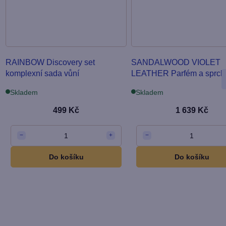
RAINBOW Discovery set
SANDALWOOD VIOLET
komplexní sada vůní
LEATHER Parfém a sprcho
Skladem
Skladem
499 Kč
1 639 Kč
1
1
−
+
−
Do košíku
Do košíku