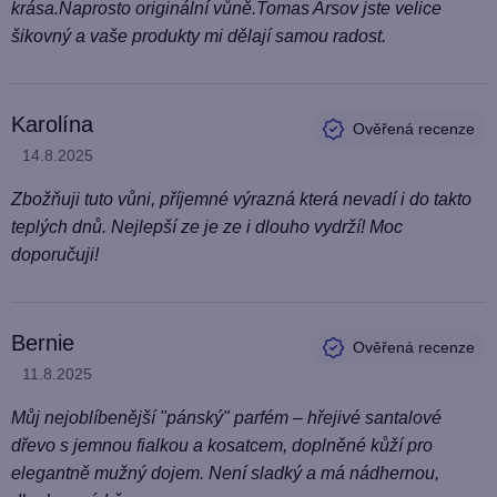
krása.Naprosto originální vůně.Tomas Arsov jste velice
šikovný a vaše produkty mi dělají samou radost.
Karolína
Hodnocení produktu je 5 z 5 hvězdiček.
14.8.2025
Zbožňuji tuto vůni, příjemné výrazná která nevadí i do takto
teplých dnů. Nejlepší ze je ze i dlouho vydrží! Moc
doporučuji!
Bernie
Hodnocení produktu je 5 z 5 hvězdiček.
11.8.2025
Můj nejoblíbenější "pánský" parfém – hřejivé santalové
dřevo s jemnou fialkou a kosatcem, doplněné kůží pro
elegantně mužný dojem. Není sladký a má nádhernou,