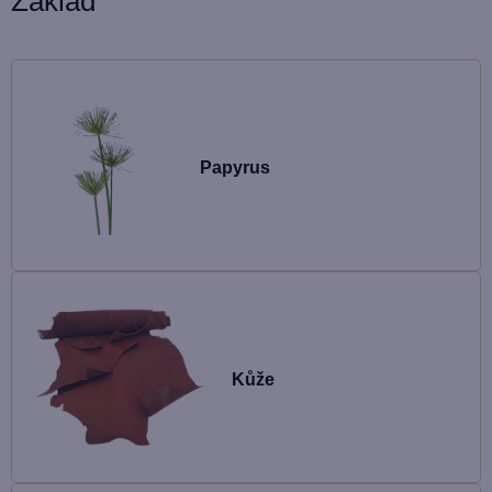
Základ
Papyrus
Kůže