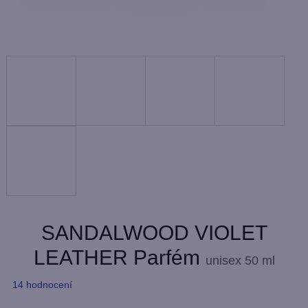
SANDALWOOD VIOLET
LEATHER Parfém
unisex
50 ml
Průměrné
14 hodnocení
hodnocení