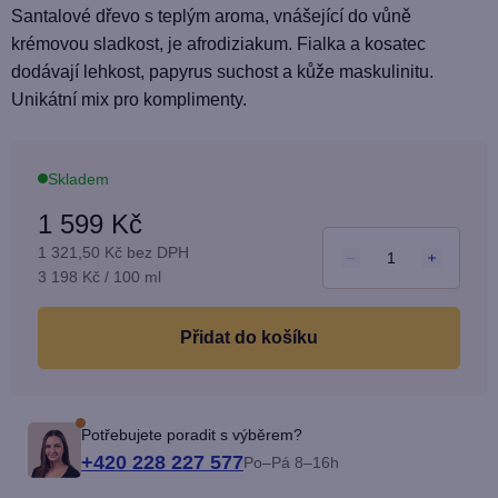
produktu
Santalové dřevo s teplým aroma, vnášející do vůně
je
krémovou sladkost, je afrodiziakum. Fialka a kosatec
4,9
dodávají lehkost, papyrus suchost a kůže maskulinitu.
z
Unikátní mix pro komplimenty.
5
hvězdiček.
Skladem
1 599 Kč
1 321,50 Kč bez DPH
Měrná
3 198 Kč / 100 ml
cena:
do košíku
Potřebujete poradit s výběrem?
+420 228 227 577
Po–Pá 8–16h