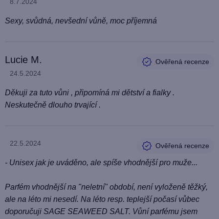
Hodnocení produktu je 5 z 5 hvězdiček.
8.7.2024
Sexy, svůdná, nevšední vůně, moc příjemná
Lucie M.
Hodnocení produktu je 5 z 5 hvězdiček.
24.5.2024
Děkuji za tuto vůni , připomíná mi dětství a fialky .
Neskutečně dlouho trvající .
Hodnocení produktu je 4 z 5 hvězdiček.
22.5.2024
- Unisex jak je uváděno, ale spíše vhodnější pro muže...
Parfém vhodnější na "neletní" období, není vyloženě těžký,
ale na léto mi nesedí. Na léto resp. teplejší počasí vůbec
doporučuji SAGE SEAWEED SALT. Vůní parfému jsem