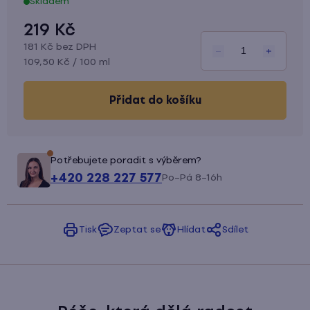
Skladem
5
hvězdiček.
219 Kč
181 Kč bez DPH
Měrná
109,50 Kč / 100 ml
cena:
do košíku
Potřebujete poradit s výběrem?
+420 228 227 577
Po–Pá 8–16h
Tisk
Zeptat se
Hlídat
Sdílet