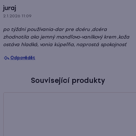
V
juraj
ý
2.1.2026 11:09
p
po týždni používania-dar pre dcéru ,dcéra
i
zhodnotila ako jemný mandľovo-vanilkový krem ,koža
s
ostáva hladká, vonia kúpeľňa, naprostá spokojnosť
d
i
Odpovědět
s
k
Související produkty
u
z
í