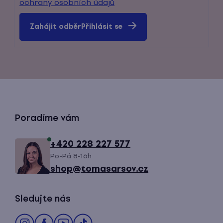
ochrany osobních údajů
Přihlásit se
Z
Poradíme vám
á
+420 228 227 577
Po-Pá 8-16h
p
shop@tomasarsov.cz
a
Sledujte nás
t
í