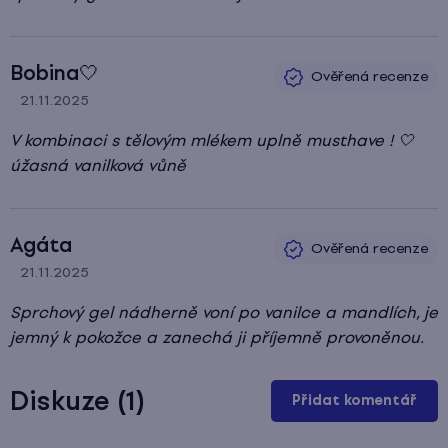
Bobina🤍
21.11.2025
Hodnocení produktu je 5 z 5 hvězdiček.
V kombinaci s tělovým mlékem uplně musthave ! 🤍
úžasná vanilková vůně
Agáta
21.11.2025
Hodnocení produktu je 5 z 5 hvězdiček.
Sprchový gel nádherně voní po vanilce a mandlích, je
jemný k pokožce a zanechá ji příjemně provoněnou.
Diskuze (1)
Přidat komentář