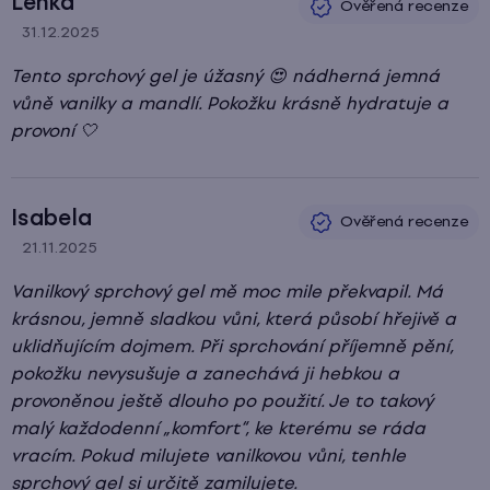
Lenka
31.12.2025
Hodnocení produktu je 5 z 5 hvězdiček.
Tento sprchový gel je úžasný 😍 nádherná jemná
vůně vanilky a mandlí. Pokožku krásně hydratuje a
provoní 🤍
Isabela
21.11.2025
Hodnocení produktu je 5 z 5 hvězdiček.
Vanilkový sprchový gel mě moc mile překvapil. Má
krásnou, jemně sladkou vůni, která působí hřejivě a
uklidňujícím dojmem. Při sprchování příjemně pění,
pokožku nevysušuje a zanechává ji hebkou a
provoněnou ještě dlouho po použití. Je to takový
malý každodenní „komfort“, ke kterému se ráda
vracím. Pokud milujete vanilkovou vůni, tenhle
sprchový gel si určitě zamilujete.