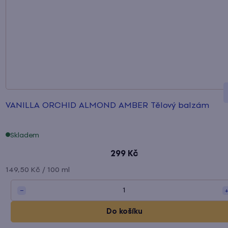
VANILLA ORCHID ALMOND AMBER Tělový balzám
Skladem
299 Kč
Měrná
149,50 Kč / 100 ml
cena:
1
−
Do košíku