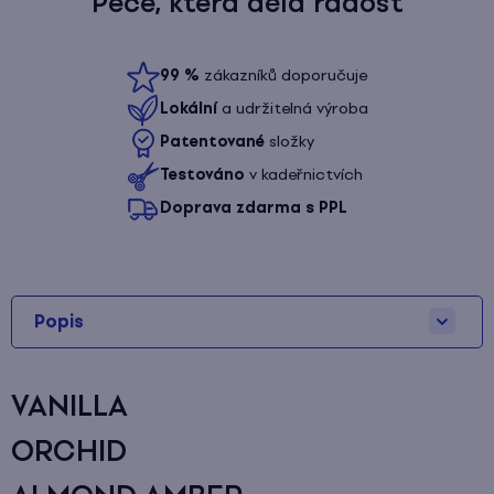
Péče, která dělá radost
99
%
zákazníků doporučuje
Lokální
a udržitelná výroba
Patentované
složky
Testováno
v kadeřnictvích
Doprava zdarma s PPL
Popis
VANILLA
ORCHID