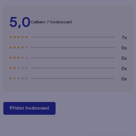
5,0
Průměrné
7 hodnocení
hodnocení
produktu
je
7x
5,0
z
0x
5
hvězdiček.
0x
0x
0x
Přidat hodnocení
V