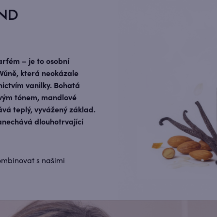
OND
fém – je to osobní
 Vůně, která neokázale
ictvím vanilky. Bohatá
tovým tónem, mandlové
vá teplý, vyvážený základ.
anechává dlouhotrvající
kombinovat s našimi