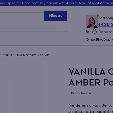
řenou speciálně pro potřeby barvených vlasů ✨ Nakupte výhodně 
Hledat
Potřebuj
+420 
Ceny v:
PŘIHLÁ
O nás
Blog
Dopra
Slovenčina
Bŭlgarski
MOND AMBER Parfém vzorek
VANILLA
AMBER Pa
Průměrné
12 hodnocení
hodnocení
produktu
Nejde jen o vůni. Je t
je
v tichu. Je to osobní 