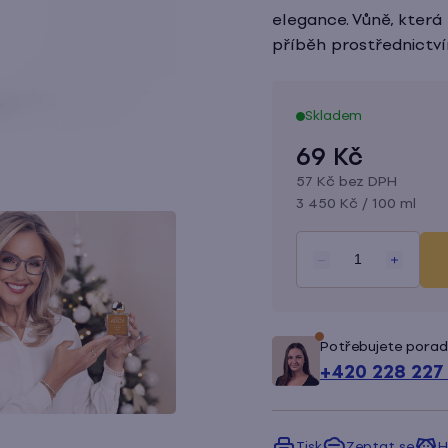
5,0
elegance. Vůně, která
z
příběh prostřednictví
5
hvězdiček.
Skladem
69 Kč
57 Kč bez DPH
Měrná
3 450 Kč / 100 ml
cena:
Potřebujete porad
+420 228 227
Tisk
Zeptat se
H