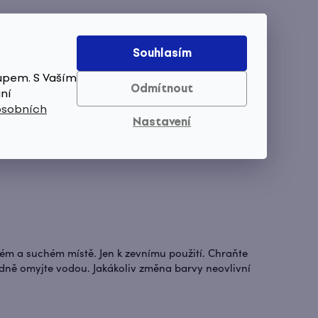
Souhlasím
upem. S Vaším
Pižmo
Odmítnout
ní
osobních
Nastavení
ném a suchém místě. Jen k zevnímu použití. Chraňte
dně omyjte vodou. Jakákoliv změna barvy neovlivní