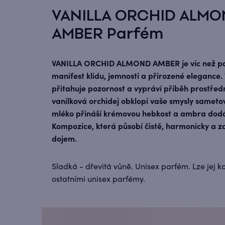
VANILLA ORCHID ALM
AMBER Parfém
VANILLA ORCHID ALMOND AMBER je víc než par
manifest klidu, jemnosti a přirozené elegance.
přitahuje pozornost a vypráví příběh prostředn
vanilková orchidej obklopí vaše smysly same
mléko přináší krémovou hebkost a ambra dodá
Kompozice, která působí čistě, harmonicky a z
dojem.
Sladká - dřevitá vůně. Unisex parfém. Lze jej 
ostatními unisex parfémy.