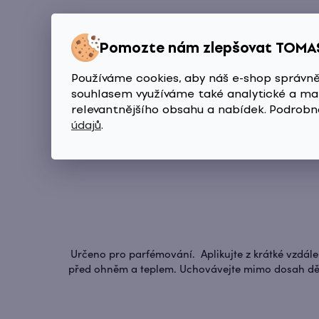
Pomozte nám zlepšovat TOMA
Používáme cookies, aby náš e-shop správně
Amber
souhlasem využíváme také analytické a mar
relevantnějšího obsahu a nabídek. Podrobn
údajů
.
Určeno pro parfémování. Aplikujte z krátké vzdále
před ohněm a teplem. Uchovávejte mimo dosah dětí