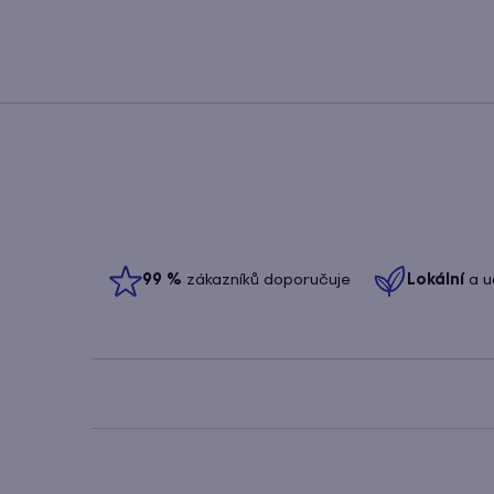
99
%
zákazníků doporučuje
Lokální
a u