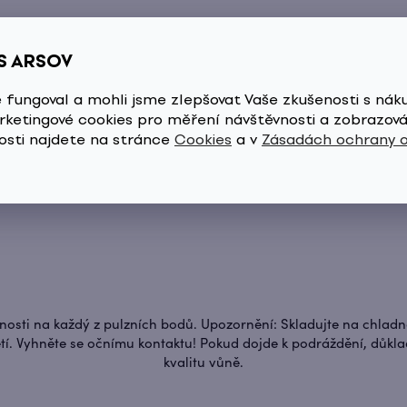
S ARSOV
 fungoval a mohli jsme zlepšovat Vaše zkušenosti s nák
Santalové dřevo
ketingové cookies pro měření návštěvnosti a zobrazová
osti najdete na stránce
Cookies
a v
Zásadách ochrany 
nosti na každý z pulzních bodů. Upozornění: Skladujte na chlad
. Vyhněte se očnímu kontaktu! Pokud dojde k podráždění, důkla
kvalitu vůně.