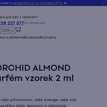
produkty
se SLEVOU 23 % s kódem LETO
🔥
ete poradit s výběrem?
228 227 577
Po–Pá 8–16h
CZK
ŠENÍ
va a platba
Velkoobchod
Kontakty
 ORCHID ALMOND
rfém vzorek
2 ml
o vaše přítomnost, vaše energie, vaše síla
manifest klidu, jemnosti a přirozené