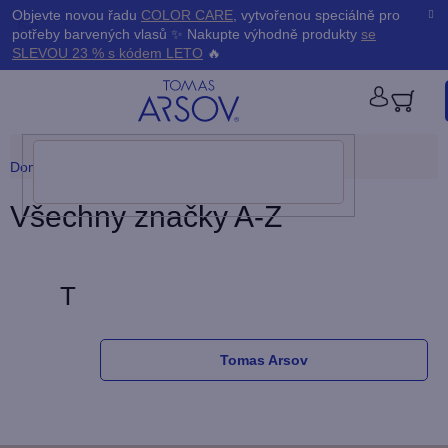
Přejít
K
Objevte novou řadu
COLOR CARE
, vytvořenou speciálně pro
Zpět
Zpět
na
potřeby barvených vlasů ✨ Nakupte výhodně produkty
se
obsah
o
SLEVOU 23 % s kódem LETO
🔥
š
PŘIHLÁ
í
Domů
/
Prodávané značky
k
Všechny značky A-Z
T
Tomas Arsov