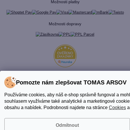
Možnosti platby
Možnosti dopravy
Pomozte nám zlepšovat TOMAS ARSOV
Vytvořil Shoptet Premium
© 2026 TOMAS ARSOV
Používáme cookies, aby náš e-shop správně fungoval a mohl
Shop. Všechna práva vyhrazena.
Upravit nastavení cookies
souhlasem využíváme také analytické a marketingové cookies
obsahu a nabídek. Podrobnosti najdete na stránce
Cookies
a
Odmítnout