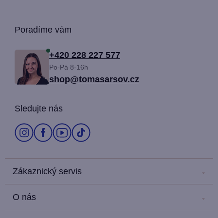
Z
Poradíme vám
á
+420 228 227 577
Po-Pá 8-16h
p
shop@tomasarsov.cz
a
Sledujte nás
t
í
Zákaznický servis
Kontakt
O nás
Náš salón
Kariéra