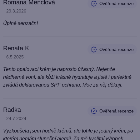
Romana Menclová
Hodnocení produktu je 5 z 5 hvězdiček.
29.3.2026
Úplně senzační
Renata K.
Hodnocení produktu je 5 z 5 hvězdiček.
6.5.2025
Tento opalovací krém je naprosto úžasný. Nejenže
nádherně voní, ale kůži krásně hydratuje a jistě i perfektně
zvládá deklarovanou SPF ochranu. Moc za něj děkuji.
Radka
Hodnocení produktu je 5 z 5 hvězdiček.
24.7.2024
Vyzkoušela jsem hodně krémů, ale tohle je jediný krém, po
kterém nemám sluneční alergii. Za mě kvalitní výrobek.