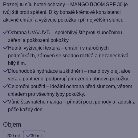
produktu
Poznej tu sílu hutné ochrany – MANGO BOOM SPF 30 je
je
tvůj štít proti spálení. Díky bohaté krémové konzistenci
5,0
aktivně chrání a vyživuje pokožku i při největším slunci.
z
Ochrana UVA/UVB – spolehlivý štít proti slunečnímu
5
záření a poškození pokožky.
hvězdiček.
Hutná, vyživující textura – chrání i v náročných
podmínkách, zároveň se snadno roztírá a nezanechává
bílý film.
Dlouhodobá hydratace a zklidnění – mandlový olej, aloe
vera a panthenol podporují přirozenou obnovu pokožky.
Celoroční použití – ideální ochrana před sluncem, větrem i
chladem pro všechny typy pokožky.
Vůně šťavnatého manga – přináší pocit pohody a radosti z
péče každý den.
Objem
200 ml
30 ml