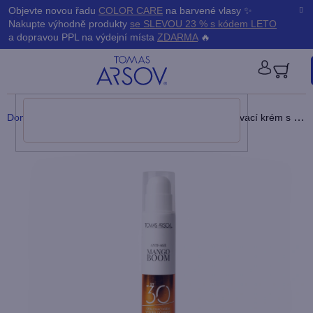
Přejít
K
Objevte novou řadu
COLOR CARE
na barvené vlasy ✨
Zpět
Zpět
na
Nakupte výhodně produkty
se SLEVOU 23 % s kódem LETO
obsah
o
a dopravou PPL na výdejní místa
ZDARMA
🔥
š
PŘIHLÁ
í
Domů
/
Tělo
/
Opalování
/
MANGO BOOM Opalovací krém
s SPF 30
k