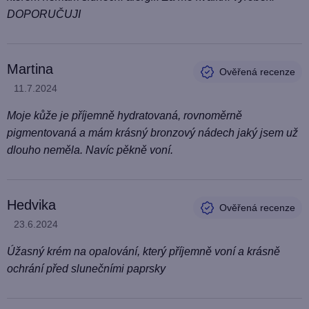
DOPORUČUJI
Martina
Hodnocení produktu je 5 z 5 hvězdiček.
11.7.2024
Moje kůže je příjemně hydratovaná, rovnoměrně
pigmentovaná a mám krásný bronzový nádech jaký jsem už
dlouho neměla. Navíc pěkně voní.
Hedvika
Hodnocení produktu je 5 z 5 hvězdiček.
23.6.2024
Úžasný krém na opalování, který příjemně voní a krásně
ochrání před slunečními paprsky