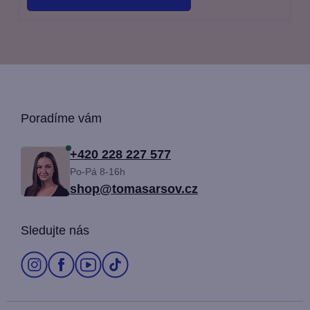
Z
Poradíme vám
á
+420 228 227 577
Po-Pá 8-16h
p
shop@tomasarsov.cz
a
Sledujte nás
t
í