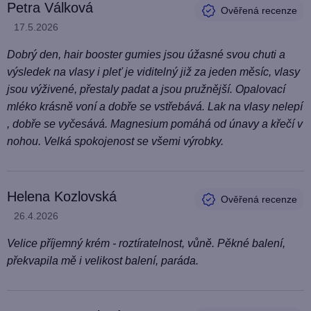
Petra Válková
Hodnocení produktu je 5 z 5 hvězdiček.
17.5.2026
Dobrý den, hair booster gumies jsou úžasné svou chuti a
výsledek na vlasy i pleť je viditelný již za jeden měsíc, vlasy
jsou výživené, přestaly padat a jsou pružnější. Opalovací
mléko krásně voní a dobře se vstřebává. Lak na vlasy nelepí
, dobře se vyčesává. Magnesium pomáhá od únavy a křečí v
nohou. Velká spokojenost se všemi výrobky.
Helena Kozlovská
Hodnocení produktu je 5 z 5 hvězdiček.
26.4.2026
Velice příjemný krém - roztíratelnost, vůně. Pěkné balení,
překvapila mě i velikost balení, paráda.