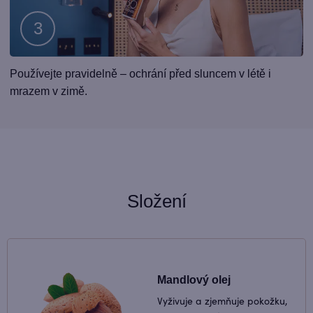
Krok
Používejte pravidelně – ochrání před sluncem v létě i
3
mrazem v zimě.
Složení
Mandlový olej
Vyživuje a zjemňuje pokožku,