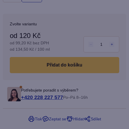
Zvolte variantu
od
120 Kč
od
99,20 Kč
bez DPH
Měrná
od 134,50 Kč / 100 ml
cena:
do košíku
Potřebujete poradit s výběrem?
+420 228 227 577
Po–Pá 8–16h
Tisk
Zeptat se
Hlídat
Sdílet