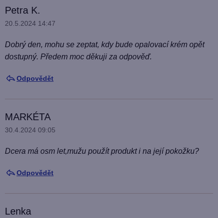
s
Petra K.
k
20.5.2024 14:47
u
Dobrý den, mohu se zeptat, kdy bude opalovací krém opět
z
dostupný. Předem moc děkuji za odpověď.
í
Odpovědět
MARKÉTA
30.4.2024 09:05
Dcera má osm let,mužu použít produkt i na její pokožku?
Odpovědět
Lenka