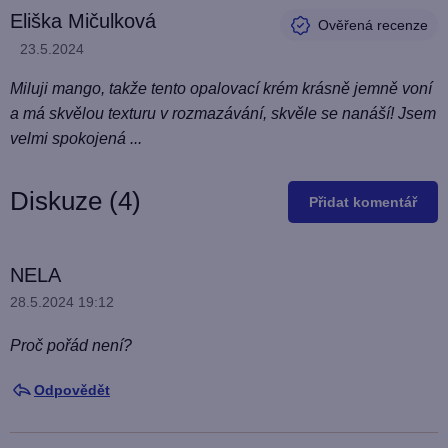
Eliška Mičulková
Hodnocení produktu je 5 z 5 hvězdiček.
23.5.2024
Miluji mango, takže tento opalovací krém krásně jemně voní
a má skvělou texturu v rozmazávání, skvěle se nanáší! Jsem
velmi spokojená ...
Diskuze (4)
Přidat komentář
V
NELA
ý
28.5.2024 19:12
p
Proč pořád není?
i
s
Odpovědět
d
i