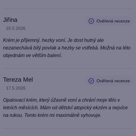
h
o
Jiřina
d
Hodnocení produktu je 5 z 5 hvězdiček.
25.5.2026
n
o
Krém je příjemný, hezky voní. Je dost hutný ale
c
nezanechává bílý povlak a hezky se vstřebá. Možná na léto
e
objednám ve větším balení.
n
í
Tereza Mel
Hodnocení produktu je 5 z 5 hvězdiček.
17.5.2026
Opalovací krém, který úžasně voní a chrání moje tělo v
letních měsících. Mám od dětství atopický ekzém a nejvíce
na rukou. Tento krém mi maximálně vyhovuje.