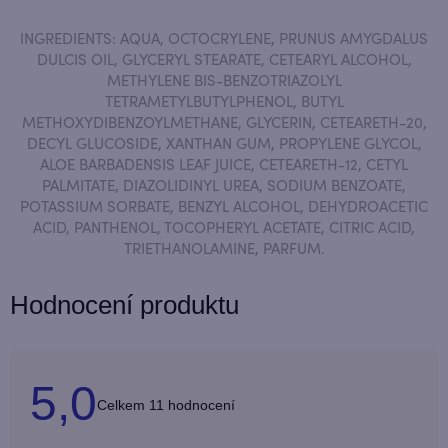
INGREDIENTS: AQUA, OCTOCRYLENE, PRUNUS AMYGDALUS
DULCIS OIL, GLYCERYL STEARATE, CETEARYL ALCOHOL,
METHYLENE BIS-BENZOTRIAZOLYL
TETRAMETYLBUTYLPHENOL, BUTYL
METHOXYDIBENZOYLMETHANE, GLYCERIN, CETEARETH-20,
DECYL GLUCOSIDE, XANTHAN GUM, PROPYLENE GLYCOL,
ALOE BARBADENSIS LEAF JUICE, CETEARETH-12, CETYL
PALMITATE, DIAZOLIDINYL UREA, SODIUM BENZOATE,
POTASSIUM SORBATE, BENZYL ALCOHOL, DEHYDROACETIC
ACID, PANTHENOL, TOCOPHERYL ACETATE, CITRIC ACID,
TRIETHANOLAMINE, PARFUM.
Hodnocení produktu
5,0
Průměrné
11 hodnocení
hodnocení
produktu
je