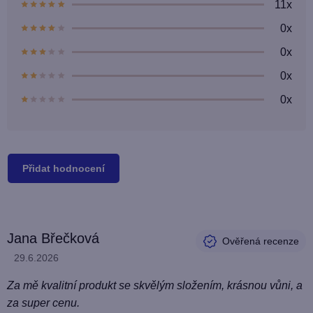
11x
5,0
z
0x
5
hvězdiček.
0x
0x
0x
Přidat hodnocení
V
Jana Břečková
ý
Hodnocení produktu je 5 z 5 hvězdiček.
29.6.2026
p
i
Za mě kvalitní produkt se skvělým složením, krásnou vůni, a
s
za super cenu.