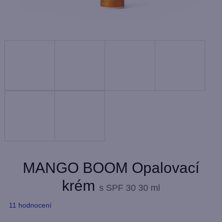
MANGO BOOM Opalovací
krém
s SPF 30
30 ml
Průměrné
11 hodnocení
hodnocení