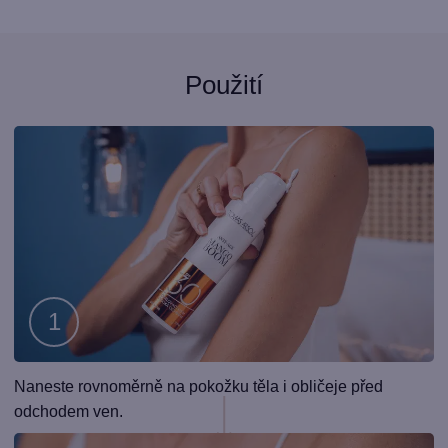
Použití
Krok
Naneste rovnoměrně na pokožku těla i obličeje před
1
odchodem ven.