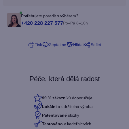
Potřebujete poradit s výběrem?
+420 228 227 577
Po–Pá 8–16h
Tisk
Zeptat se
Hlídat
Sdílet
Péče, která dělá radost
99
%
zákazníků doporučuje
Lokální
a udržitelná výroba
Patentované
složky
Testováno
v kadeřnictvích