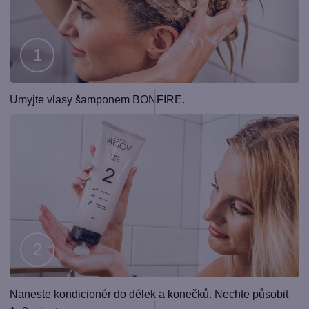
Krok
Umyjte vlasy šamponem BONFIRE.
1
Krok
Naneste kondicionér do délek a konečků. Nechte působit