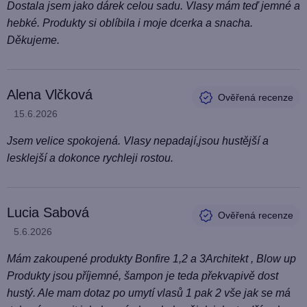
Dostala jsem jako dárek celou sadu. Vlasy mám teď jemné a
hebké. Produkty si oblíbila i moje dcerka a snacha.
Děkujeme.
Alena Vlčková
Hodnocení produktu je 5 z 5 hvězdiček.
15.6.2026
Jsem velice spokojená. Vlasy nepadají,jsou hustější a
lesklejší a dokonce rychleji rostou.
Lucia Sabová
Hodnocení produktu je 4 z 5 hvězdiček.
5.6.2026
Mám zakoupené produkty Bonfire 1,2 a 3Architekt , Blow up
Produkty jsou příjemné, šampon je teda překvapivě dost
hustý. Ale mam dotaz po umytí vlasů 1 pak 2 vše jak se má