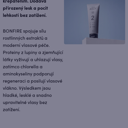
krepatěním. Dodává
přirozený lesk a pocit
lehkosti bez zatížení.
BONFIRE spojuje sílu
rostlinných extraktů a
moderní vlasové péče.
Proteiny z lupiny a zjemňující
látky vyživují a uhlazují vlasy,
zatímco chlorella a
aminokyseliny podporují
regeneraci a posilují vlasové
vlákno. Výsledkem jsou
hladké, lesklé a snadno
upravitelné vlasy bez
zatížení.