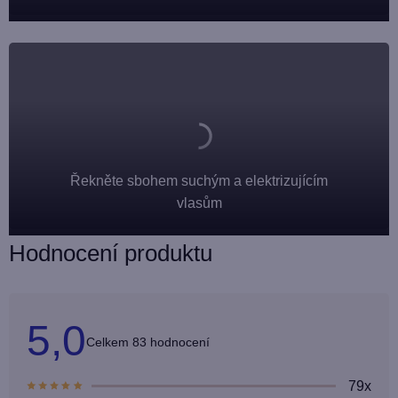
Řekněte sbohem suchým a elektrizujícím
vlasům
Hodnocení produktu
5,0
Průměrné
83 hodnocení
hodnocení
produktu
je
79x
5,0