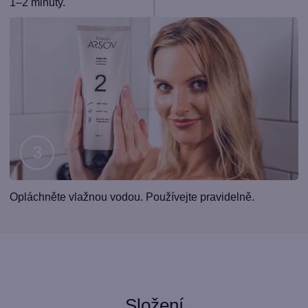
2
1–2 minuty.
Krok
Opláchněte vlažnou vodou. Používejte pravidelně.
3
Složení