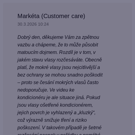
u
i
s
z
Markéta (Customer care)
u
í
30.3.2026 10:24
Dobrý den, děkujeme Vám za zpětnou
vazbu a chápeme, že to může působit
matoucím dojmem. Rozdíl je v tom, v
jakém stavu vlasy rozčesáváte. Obecně
platí, že mokré vlasy jsou nejcitlivější a
bez ochrany se mohou snadno poškodit
– proto se česání mokrých vlasů často
nedoporučuje. Ve videu ke
kondicionéru je ale situace jiná. Pokud
jsou vlasy ošetřené kondicionérem,
jejich povrch je vyhlazený a „kluzký“,
což výrazně snižuje tření a riziko
poškození. V takovém případě je šetrné