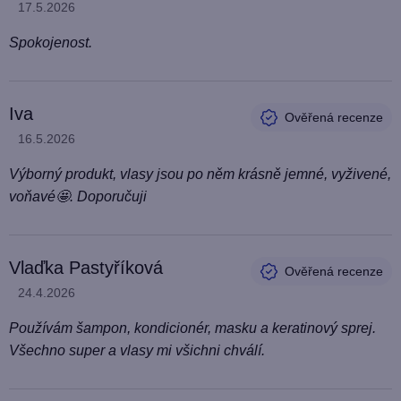
Hodnocení produktu je 5 z 5 hvězdiček.
17.5.2026
Spokojenost.
Iva
Hodnocení produktu je 5 z 5 hvězdiček.
16.5.2026
Výborný produkt, vlasy jsou po něm krásně jemné, vyživené,
voňavé🤩. Doporučuji
Vlaďka Pastyříková
Hodnocení produktu je 5 z 5 hvězdiček.
24.4.2026
Používám šampon, kondicionér, masku a keratinový sprej.
Všechno super a vlasy mi všichni chválí.