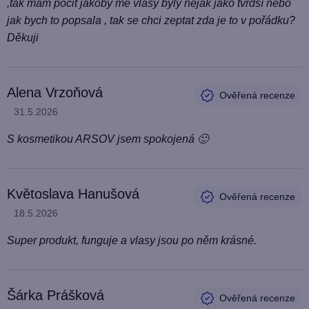
,tak mám pocit jakoby mé vlasy byly nějak jako tvrdší nebo
jak bych to popsala , tak se chci zeptat zda je to v pořádku?
Děkuji
Alena Vrzoňová
Hodnocení produktu je 5 z 5 hvězdiček.
31.5.2026
S kosmetikou ARSOV jsem spokojená 🙂
Květoslava Hanušová
Hodnocení produktu je 5 z 5 hvězdiček.
18.5.2026
Super produkt, funguje a vlasy jsou po něm krásné.
Šárka Prášková