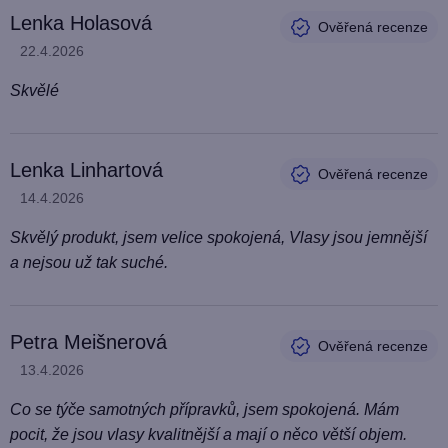
Lenka Holasová
Hodnocení produktu je 5 z 5 hvězdiček.
22.4.2026
Skvělé
Lenka Linhartová
Hodnocení produktu je 5 z 5 hvězdiček.
14.4.2026
Skvělý produkt, jsem velice spokojená, Vlasy jsou jemnější
a nejsou už tak suché.
Petra Meišnerová
Hodnocení produktu je 5 z 5 hvězdiček.
13.4.2026
Co se týče samotných přípravků, jsem spokojená. Mám
pocit, že jsou vlasy kvalitnější a mají o něco větší objem.