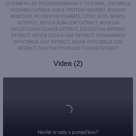
CETEARETH-20, POLYQUATERNIUM-7, GLYCERIN, CHLORELLA
VULGARIS/LUPINUS ALBUS PROTEIN FERMENT, SODIUM
BENZOATE, POTASSIUM SORBATE, CITRIC ACID, BENZYL
ALCOHOL, BETULA ALBA LEAF EXTRACT, ACHILLEA
MILLEFOLIUM FLOWER EXTRACT, EQUISETUM ARVENSE
EXTRACT, URTICA DIOICA LEAF EXTRACT, ROSMARINUS
OFFICINALIS LEAF EXTRACT, SALVIA OFFICINALIS LEAF
EXTRACT, TILIA PLATYPHYLLOS FLOWER EXTRACT
Videa (2)
Nevíte si rady s pumpičkou?