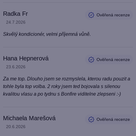
o
Radka Fr
d
Hodnocení produktu je 5 z 5 hvězdiček.
24.7.2026
n
o
Skvělý kondicionér, velmi příjemná vůně.
c
e
n
Hana Hepnerová
í
Hodnocení produktu je 5 z 5 hvězdiček.
23.6.2026
Za me top. Dlouho jsem se rozmyslela, kterou radu pouzit a
tohle byla top volba. 2 roky jsem ted bojovala s silenou
kvalitou vlasu a po tydnu s Bonfire viditelne zlepseni :-)
Michaela Marešová
Hodnocení produktu je 5 z 5 hvězdiček.
20.6.2026