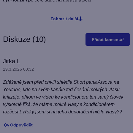
Zobrazit další
O
v
l
Diskuze (10)
Přidat komentář
á
d
a
V
Jitka L.
c
ý
29.3.2026 00:32
í
p
p
Zděšeně jsem před chvílí shlédla Short pana Arsova na
i
r
Youtube, kde na svém kanále teď česání mokrých vlasů
v
s
kritizuje, přitom ve videu ke kondicionéru ten samý člověk
k
d
výslovně říká, že máme mokré vlasy s kondicionérem
y
i
rozčesat. Roky jsem si na jeho doporučení ničila vlasy??
v
s
ý
Odpovědět
k
p