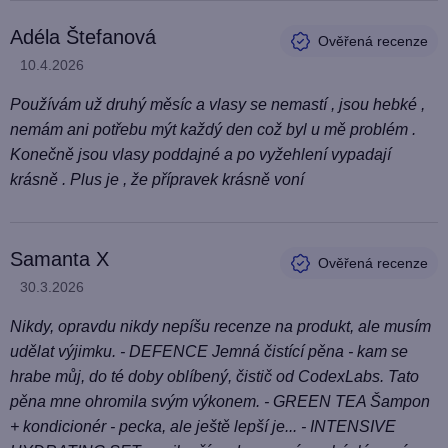
Adéla Štefanová
Hodnocení produktu je 5 z 5 hvězdiček.
10.4.2026
Používám už druhý měsíc a vlasy se nemastí , jsou hebké ,
nemám ani potřebu mýt každý den což byl u mě problém .
Konečně jsou vlasy poddajné a po vyžehlení vypadají
krásně . Plus je , že přípravek krásně voní
Samanta X
Hodnocení produktu je 5 z 5 hvězdiček.
30.3.2026
Nikdy, opravdu nikdy nepíšu recenze na produkt, ale musím
udělat výjimku. - DEFENCE Jemná čistící pěna - kam se
hrabe můj, do té doby oblíbený, čistič od CodexLabs. Tato
pěna mne ohromila svým výkonem. - GREEN TEA Šampon
+ kondicionér - pecka, ale ještě lepší je... - INTENSIVE