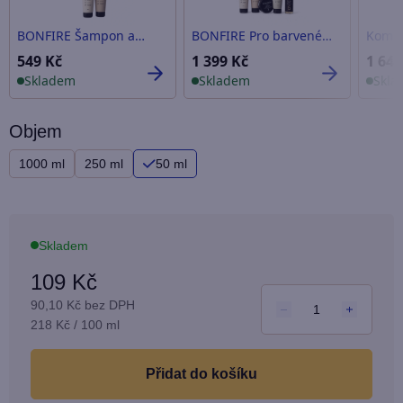
Objem
1000 ml
250 ml
50 ml
Skladem
109 Kč
90,10 Kč bez DPH
Měrná
218 Kč / 100 ml
cena:
do košíku