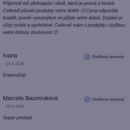
Příjemně mě překvapila i vůně, která je jemná a hezká.
Celkově působí produkty velmi dobře 🙂 Cena odpovídá
kvalitě, poměr cena/výkon mi přijde velmi dobrý. Dodání je
vždy rychlé a spolehlivé. Celkově mám s produkty i službou
velmi dobrou zkušenost 🙂
Ivana
Hodnocení produktu je 5 z 5 hvězdiček.
13.4.2026
Doporučuji.
Marcela Baumruková
Hodnocení produktu je 5 z 5 hvězdiček.
10.4.2026
Super produkt