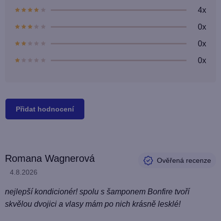
z
4x
5
hvězdiček.
0x
0x
0x
Přidat hodnocení
V
Romana Wagnerová
ý
Hodnocení produktu je 5 z 5 hvězdiček.
4.8.2026
p
i
nejlepší kondicionér! spolu s šamponem Bonfire tvoří
s
skvělou dvojici a vlasy mám po nich krásně lesklé!
h