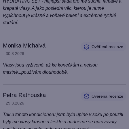
HYDRATING SET - nejlepší sada pro mé suché, lámavé a
krepaté vlasy. A jako poslední věc, kterou je nutné
vypíchnout je krásné a voňavé balení a extrémně rychlé
dodání.
Monika Michalvá
Hodnocení produktu je 5 z 5 hvězdiček.
30.3.2026
Vlasy jsou vyživené, až ke konečkům a nejsou
mastné...používám dlouhodobě.
Petra Rathouska
Hodnocení produktu je 5 z 5 hvězdiček.
29.3.2026
Tak u tohoto kondicioneru jsrm byla uplne v soku po pouziti
byly me vlasy krasne a leskle a nadherne se upravovaly
nyni touzim po cele sade na upravu a peci