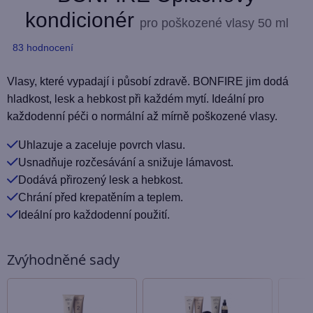
kondicionér
pro poškozené vlasy
50 ml
Průměrné
83 hodnocení
hodnocení
produktu
Vlasy, které vypadají i působí zdravě. BONFIRE jim dodá
je
hladkost, lesk a hebkost při každém mytí. Ideální pro
5,0
každodenní péči o normální až mírně poškozené vlasy.
z
Uhlazuje a zaceluje povrch vlasu.
5
Usnadňuje rozčesávání a snižuje lámavost.
hvězdiček.
Dodává přirozený lesk a hebkost.
Chrání před krepatěním a teplem.
Ideální pro každodenní použití.