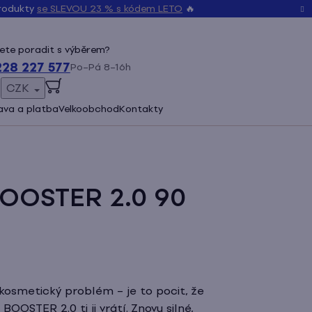
produkty
se SLEVOU 23 % s kódem LETO
🔥
ete poradit s výběrem?
228 227 577
Po–Pá 8–16h
CZK
ŠENÍ
va a platba
Velkoobchod
Kontakty
BOOSTER 2.0 90
 kosmetický problém – je to pocit, že
BOOSTER 2.0 ti ji vrátí. Znovu silné,