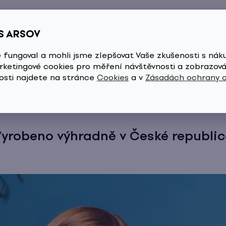
S ARSOV
 fungoval a mohli jsme zlepšovat Vaše zkušenosti s nák
azu a pomáhá předcházet nadměrnému padání vlasů.
ketingové cookies pro měření návštěvnosti a zobrazová
osti najdete na stránce
Cookies
a v
Zásadách ochrany 
Vyrobeno výhradně v České republic