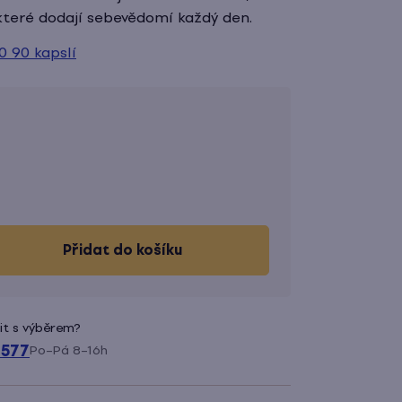
 které dodají sebevědomí každý den.
 90 kapslí
do košíku
it s výběrem?
 577
Po–Pá 8–16h