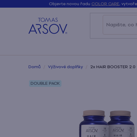
K
Přejít
Objevte novou řadu
COLOR CARE
, vytvo
do
do
na
Zpět
Zpět
o
obchodu
obchodu
obsah
š
í
k
Domů
/
Výživové doplňky
/
2x HAIR BOOSTER 2.0 9
DOUBLE PACK