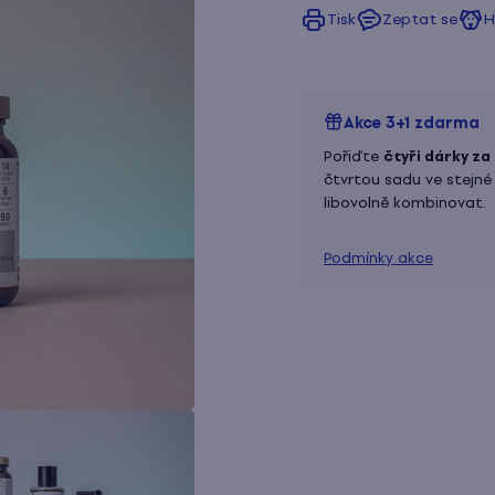
Tisk
Zeptat se
H
Akce 3+1 zdarma
Pořiďte
čtyři dárky za 
čtvrtou sadu ve stejné
libovolně kombinovat.
Podmínky akce