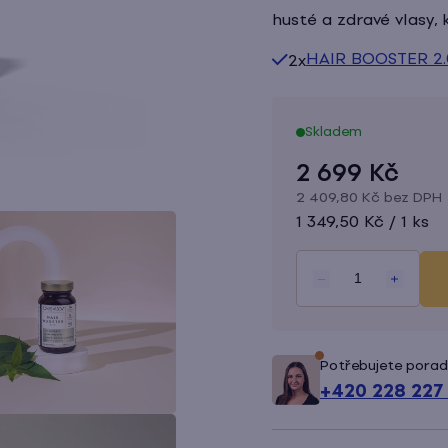
4,9
husté a zdravé vlasy,
z
HAIR BOOSTER 2.0
2x
5
hvězdiček.
Skladem
2 699 Kč
2 409,80 Kč bez DPH
Měrná
1 349,50 Kč / 1 ks
cena:
Potřebujete porad
+420 228 227