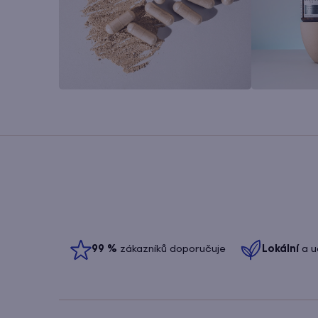
99
%
zákazníků doporučuje
Lokální
a u