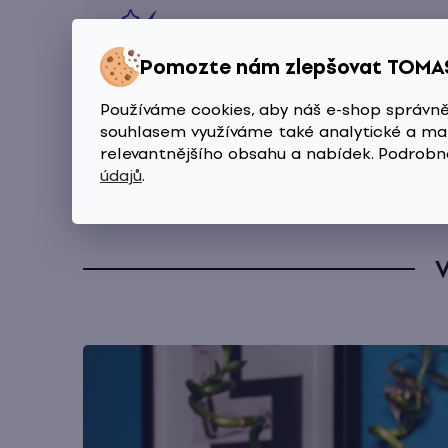
Pomozte nám zlepšovat TOMA
Zdravá pokožka hlavy a méně vypadávání
Používáme cookies, aby náš e-shop správně
Zklidňuje podráždění, reguluje tvorbu m
souhlasem využíváme také analytické a mar
relevantnějšího obsahu a nabídek. Podrobn
údajů
.