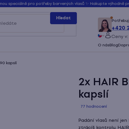
řenou speciálně pro potřeby barvených vlasů ✨ Nakupte výhodně 
Hledat
Potřebuj
+420 
Ceny v:
PŘIHLÁ
O nás
Blog
Dopra
Slovenčina
Bŭlgarski
0 kapslí
2x HAIR 
kapslí
Průměrné
77 hodnocení
hodnocení
produktu
Padání vlasů není jen
je
ztrácíš kontrolu. HAIR 