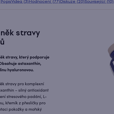
Popis
Videa (3)
Hodnocení (77)
Diskuze (20)
Související (10)
něk stravy
sů
k stravy, který podporuje
. Obsahuje astaxanthin,
linu hyaluronovou.
ěk stravy pro komplexní
anthin – silný antioxidant
žení stresového padání, L-
u, křemík z přesličky pro
ataci pokožky a mořský