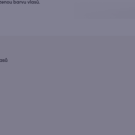
zenou barvu vlasů.
asů