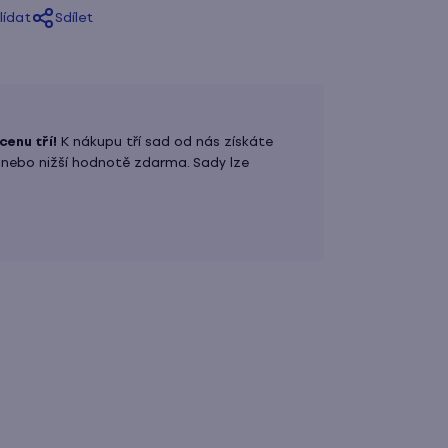
lídat
Sdílet
cenu tří!
K nákupu tří sad od nás získáte
 nebo nižší hodnotě zdarma. Sady lze