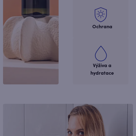
Ochrana
Výživa a
hydratace