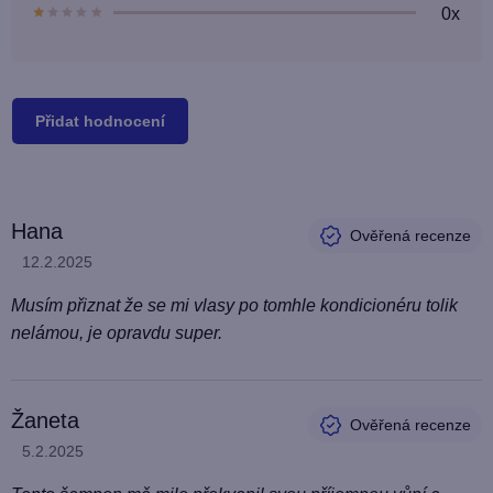
0x
Přidat hodnocení
V
Hana
ý
Hodnocení produktu je 5 z 5 hvězdiček.
12.2.2025
p
i
Musím přiznat že se mi vlasy po tomhle kondicionéru tolik
s
nelámou, je opravdu super.
h
o
Žaneta
d
Hodnocení produktu je 5 z 5 hvězdiček.
5.2.2025
n
o