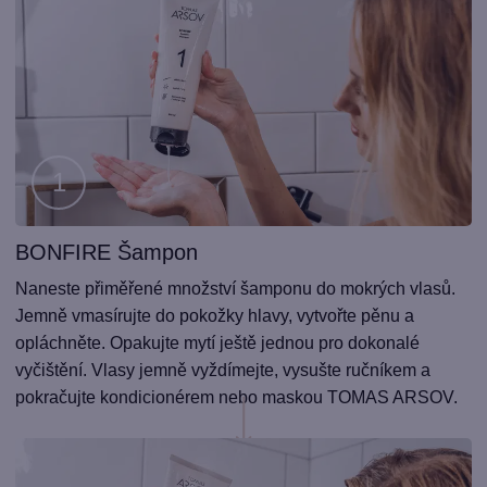
BONFIRE Šampon
Krok
1
Naneste přiměřené množství šamponu do mokrých vlasů.
Jemně vmasírujte do pokožky hlavy, vytvořte pěnu a
opláchněte. Opakujte mytí ještě jednou pro dokonalé
vyčištění. Vlasy jemně vyždímejte, vysušte ručníkem a
pokračujte kondicionérem nebo maskou TOMAS ARSOV.