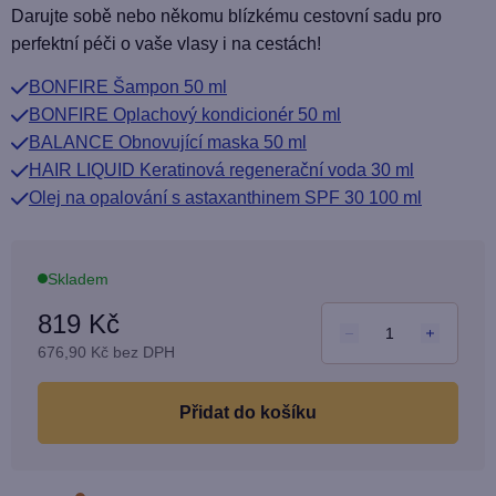
produktu
Darujte sobě nebo někomu blízkému cestovní sadu pro
je
perfektní péči o vaše vlasy i na cestách!
5,0
BONFIRE Šampon 50 ml
z
BONFIRE Oplachový kondicionér 50 ml
5
BALANCE Obnovující maska 50 ml
hvězdiček.
HAIR LIQUID Keratinová regenerační voda 30 ml
Olej na opalování s astaxanthinem SPF 30 100 ml
Skladem
819 Kč
676,90 Kč bez DPH
Měrn
cena:
do košíku