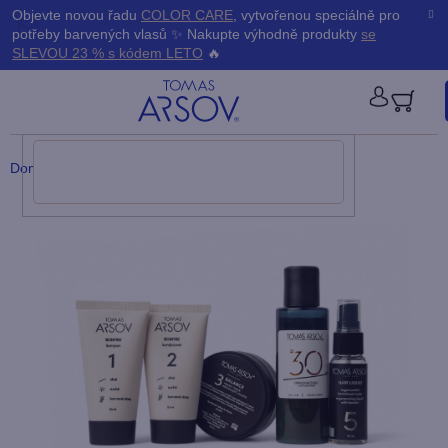
Přejít
K
Objevte novou řadu
COLOR CARE
, vytvořenou speciálně pro
Zpět
Zpět
na
potřeby barvených vlasů ✨ Nakupte výhodně produkty
se
obsah
o
SLEVOU 23 % s kódem LETO
🔥
š
PŘIHLÁ
í
Domů
/
Dárky
/
BONFIRE Cestovní sada s olejem
k