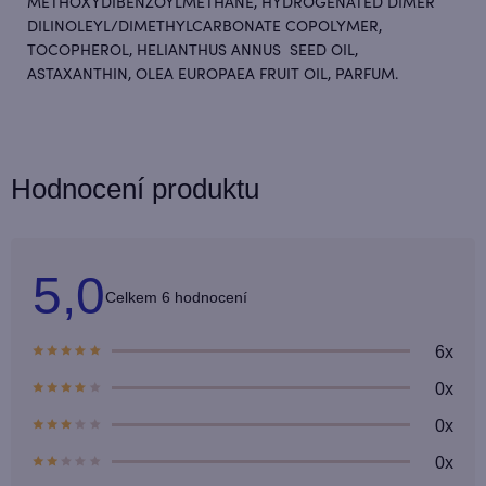
METHOXYDIBENZOYLMETHANE, HYDROGENATED DIMER
DILINOLEYL/DIMETHYLCARBONATE COPOLYMER,
TOCOPHEROL, HELIANTHUS ANNUS SEED OIL,
ASTAXANTHIN, OLEA EUROPAEA FRUIT OIL, PARFUM.
Hodnocení produktu
5,0
Průměrné
6 hodnocení
hodnocení
produktu
je
6x
5,0
z
0x
5
hvězdiček.
0x
0x