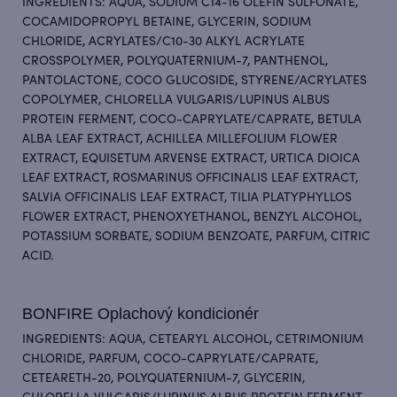
INGREDIENTS: AQUA, SODIUM C14-16 OLEFIN SULFONATE,
COCAMIDOPROPYL BETAINE, GLYCERIN, SODIUM
CHLORIDE, ACRYLATES/C10-30 ALKYL ACRYLATE
CROSSPOLYMER, POLYQUATERNIUM-7, PANTHENOL,
PANTOLACTONE, COCO GLUCOSIDE, STYRENE/ACRYLATES
COPOLYMER, CHLORELLA VULGARIS/LUPINUS ALBUS
PROTEIN FERMENT, COCO-CAPRYLATE/CAPRATE, BETULA
ALBA LEAF EXTRACT, ACHILLEA MILLEFOLIUM FLOWER
EXTRACT, EQUISETUM ARVENSE EXTRACT, URTICA DIOICA
LEAF EXTRACT, ROSMARINUS OFFICINALIS LEAF EXTRACT,
SALVIA OFFICINALIS LEAF EXTRACT, TILIA PLATYPHYLLOS
FLOWER EXTRACT, PHENOXYETHANOL, BENZYL ALCOHOL,
POTASSIUM SORBATE, SODIUM BENZOATE, PARFUM, CITRIC
ACID.
BONFIRE Oplachový kondicionér
INGREDIENTS: AQUA, CETEARYL ALCOHOL, CETRIMONIUM
CHLORIDE, PARFUM, COCO-CAPRYLATE/CAPRATE,
CETEARETH-20, POLYQUATERNIUM-7, GLYCERIN,