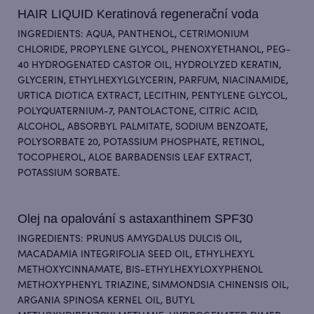
HAIR LIQUID Keratinová regenerační voda
INGREDIENTS: AQUA, PANTHENOL, CETRIMONIUM
CHLORIDE, PROPYLENE GLYCOL, PHENOXYETHANOL, PEG-
40 HYDROGENATED CASTOR OIL, HYDROLYZED KERATIN,
GLYCERIN, ETHYLHEXYLGLYCERIN, PARFUM, NIACINAMIDE,
URTICA DIOTICA EXTRACT, LECITHIN, PENTYLENE GLYCOL,
POLYQUATERNIUM-7, PANTOLACTONE, CITRIC ACID,
ALCOHOL, ABSORBYL PALMITATE, SODIUM BENZOATE,
POLYSORBATE 20, POTASSIUM PHOSPHATE, RETINOL,
TOCOPHEROL, ALOE BARBADENSIS LEAF EXTRACT,
POTASSIUM SORBATE.
Olej na opalování s astaxanthinem SPF30
INGREDIENTS: PRUNUS AMYGDALUS DULCIS OIL,
MACADAMIA INTEGRIFOLIA SEED OIL, ETHYLHEXYL
METHOXYCINNAMATE, BIS-ETHYLHEXYLOXYPHENOL
METHOXYPHENYL TRIAZINE, SIMMONDSIA CHINENSIS OIL,
ARGANIA SPINOSA KERNEL OIL, BUTYL