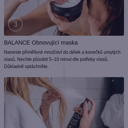
BALANCE Obnovující maska
Krok
3
Naneste přiměřené množství do délek a konečků umytých
vlasů. Nechte působit 5–10 minut dle potřeby vlasů.
Důkladně opláchněte.