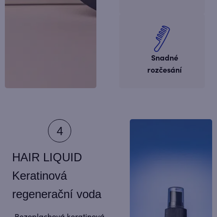
Snadné
rozčesání
HAIR LIQUID
Keratinová
regenerační voda
Bezoplachová keratinová