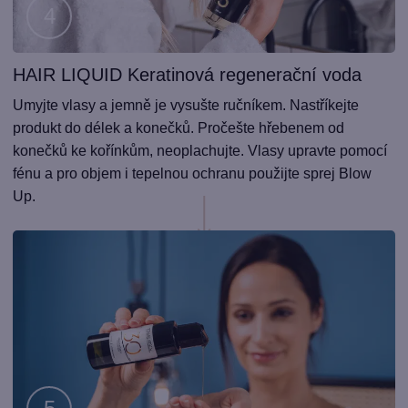
HAIR LIQUID Keratinová regenerační voda
Krok
4
Umyjte vlasy a jemně je vysušte ručníkem. Nastříkejte
produkt do délek a konečků. Pročešte hřebenem od
konečků ke kořínkům, neoplachujte. Vlasy upravte pomocí
fénu a pro objem i tepelnou ochranu použijte sprej Blow
Up.