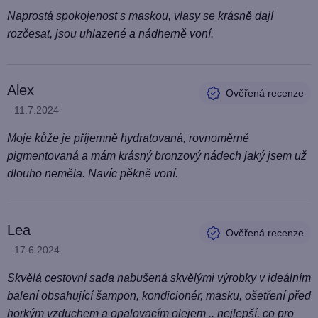
Naprostá spokojenost s maskou, vlasy se krásně dají
rozčesat, jsou uhlazené a nádherně voní.
Alex
Hodnocení produktu je 5 z 5 hvězdiček.
11.7.2024
Moje kůže je příjemně hydratovaná, rovnoměrně
pigmentovaná a mám krásný bronzový nádech jaký jsem už
dlouho neměla. Navíc pěkně voní.
Lea
Hodnocení produktu je 5 z 5 hvězdiček.
17.6.2024
Skvělá cestovní sada nabušená skvělými výrobky v ideálním
balení obsahující šampon, kondicionér, masku, ošetření před
horkým vzduchem a opalovacím olejem .. nejlepší, co pro