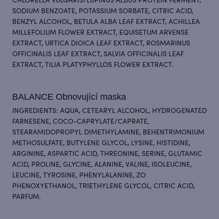
CHLORELLA VULGARIS/LUPINUS ALBUS PROTEIN FERMENT,
SODIUM BENZOATE, POTASSIUM SORBATE, CITRIC ACID,
BENZYL ALCOHOL, BETULA ALBA LEAF EXTRACT, ACHILLEA
MILLEFOLIUM FLOWER EXTRACT, EQUISETUM ARVENSE
EXTRACT, URTICA DIOICA LEAF EXTRACT, ROSMARINUS
OFFICINALIS LEAF EXTRACT, SALVIA OFFICINALIS LEAF
EXTRACT, TILIA PLATYPHYLLOS FLOWER EXTRACT.
BALANCE Obnovující maska
INGREDIENTS: AQUA, CETEARYL ALCOHOL, HYDROGENATED
FARNESENE, COCO-CAPRYLATE/CAPRATE,
STEARAMIDOPROPYL DIMETHYLAMINE, BEHENTRIMONIUM
METHOSULFATE, BUTYLENE GLYCOL, LYSINE, HISTIDINE,
ARGININE, ASPARTIC ACID, THREONINE, SERINE, GLUTAMIC
ACID, PROLINE, GLYCINE, ALANINE, VALINE, ISOLEUCINE,
LEUCINE, TYROSINE, PHENYLALANINE, ZO
PHENOXYETHANOL, TRIETHYLENE GLYCOL, CITRIC ACID,
PARFUM.