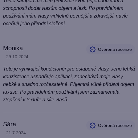
Tento šampon mě mile překvapil svou příjemnou vůní a
c
schopností dodat vlasům objem a lesk. Po pravidelném
e
používání mám vlasy viditelně pevnější a zdravější, navíc
n
oceňuji jeho přírodní složení.
í
Monika
Hodnocení produktu je 5 z 5 hvězdiček.
29.10.2024
Toto je vynikající kondicionér pro oslabené vlasy. Jeho lehká
konzistence usnadňuje aplikaci, zanechává moje vlasy
hebké a snadno rozčesatelné. Příjemná vůně přidává dojem
luxusu. Po pravidelném používání jsem zaznamenala
zlepšení v textuře a síle vlasů.
Sára
Hodnocení produktu je 5 z 5 hvězdiček.
21.7.2024