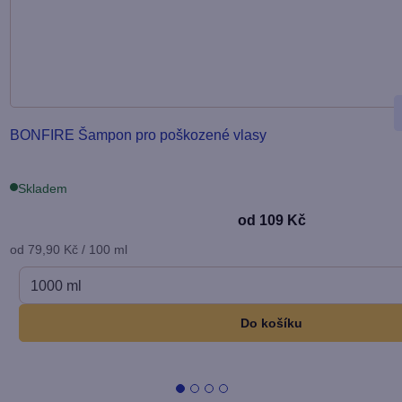
BONFIRE Šampon
pro poškozené vlasy
Skladem
od
109 Kč
Měrná
od 79,90 Kč / 100 ml
cena:
1000 ml
Do košíku