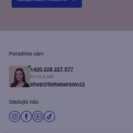
Z
Poradíme vám
á
+420 228 227 577
Po-Pá 8-16h
p
shop@tomasarsov.cz
a
Sledujte nás
t
í