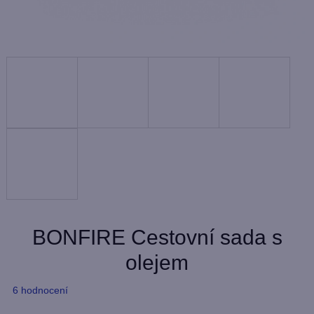
BONFIRE Cestovní sada s
olejem
Průměrné
6 hodnocení
hodnocení