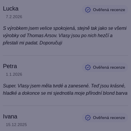
Lucka
Hodnocení produktu je 5 z 5 hvězdiček.
7.2.2026
S výrobkem jsem velice spokojená, stejně tak jako se všemi
výrobky od Thomas Arsov. Vlasy jsou po nich hezčí a
přestali mi padat. Doporučuji
Petra
Hodnocení produktu je 5 z 5 hvězdiček.
1.1.2026
Super. Vlasy jsem měla tvrdé a zanesené. Teď jsou krásné,
hladké a dokonce se mi sjednotila moje přírodní blond barva
Ivana
Hodnocení produktu je 5 z 5 hvězdiček.
15.12.2025