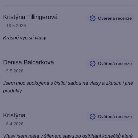
Kristýna Tillingerová
Hodnocení produktu je 5 z 5 hvězdiček.
16.5.2026
Krásně vyčistí vlasy
Denisa Balcárková
Hodnocení produktu je 5 z 5 hvězdiček.
9.5.2026
Jsem moc spokojená s čistící sadou na vlasy a zkusím i jiné
produkty
Kristýna
Hodnocení produktu je 5 z 5 hvězdiček.
8.4.2026
Vlasy jsem měla v šíleném stavu po ostříhání konečků které