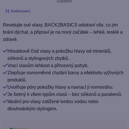
čištění
Průměrné
31 hodnocení
hodnocení
produktu
Resetujte své vlasy. BACK2BASICS odstraní vše, co jim
je
brání dýchat, a připraví je na nový začátek – lehké, lesklé a
4,9
zdravé.
z
Hloubkově čistí vlasy a pokožku hlavy od minerálů,
5
silikonů a stylingových zbytků.
hvězdiček.
Vrací vlasům lehkost a přirozený pohyb.
Zlepšuje rovnoměrné chytání barvy a efektivitu výživných
produktů.
Uvolňuje póry pokožky hlavy a navrací jí rovnováhu.
Je šetrný k všem typům vlasů – bez silikonů a parabenů.
Ideální pro vlasy zatížené tvrdou vodou nebo
dlouhodobým stylingem.