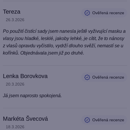
Tereza
Hodnocení produktu je 5 z 5 hvězdiček.
26.3.2026
Po použití čistící sady jsem nanesla ještě vyživující masku a
vlasy jsou hladké, lesklé, jakoby lehké, je cítit, že to nánosy
z vlasů opravdu vyčistilo, vydrží dlouho svěží, nemastí se u
kořínků. Objednávala jsem již po druhé.
Lenka Borovkova
Hodnocení produktu je 5 z 5 hvězdiček.
20.3.2026
Já jsem naprosto spokojená.
Markéta Švecová
Hodnocení produktu je 5 z 5 hvězdiček.
18.3.2026