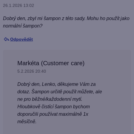
p
26.1.2026 13:02
u
i
s
z
Dobrý den, zbyl mi šampon z této sady. Mohu ho použít jako
u
í
normální šampon?
Odpovědět
Markéta (Customer care)
5.2.2026 20:40
Dobrý den, Lenko, děkujeme Vám za
dotaz. Šampon určitě použít můžete, ale
ne pro běžné/každodenní mytí.
Hloubkově čistící šampon bychom
doporučili používat maximálně 1x
měsíčně.