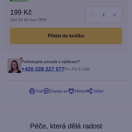
Skladem
199 Kč
164,50 Kč bez DPH
Měrn
cena:
do košíku
Potřebujete poradit s výběrem?
+420 228 227 577
Po–Pá 8–16h
Tisk
Zeptat se
Hlídat
Sdílet
Péče, která dělá radost