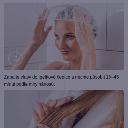
Krok
Zabalte vlasy do igelitové čepice a nechte působit 15–45
2
minut podle míry nánosů.