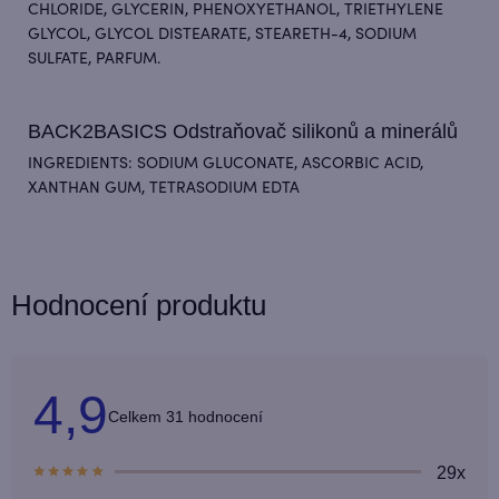
CHLORIDE, GLYCERIN, PHENOXYETHANOL, TRIETHYLENE
GLYCOL, GLYCOL DISTEARATE, STEARETH-4, SODIUM
SULFATE, PARFUM.
BACK2BASICS Odstraňovač silikonů a minerálů
INGREDIENTS: SODIUM GLUCONATE, ASCORBIC ACID,
XANTHAN GUM, TETRASODIUM EDTA
Hodnocení produktu
4,9
Průměrné
31 hodnocení
hodnocení
produktu
je
29x
4,9
z