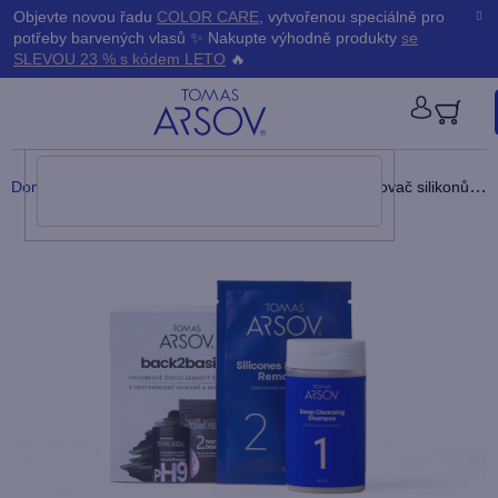
Přejít
K
Objevte novou řadu
COLOR CARE
, vytvořenou speciálně pro
Zpět
Zpět
na
potřeby barvených vlasů ✨ Nakupte výhodně produkty
se
obsah
o
SLEVOU 23 % s kódem LETO
🔥
š
PŘIHLÁ
í
Domů
/
Vlasy
/
BACK2BASICS Šampón + Odstraňovač silikonů a minerálu
k