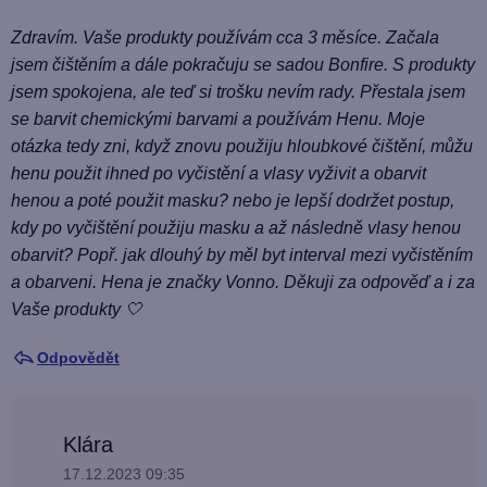
Zdravím. Vaše produkty používám cca 3 měsíce. Začala
jsem čištěním a dále pokračuju se sadou Bonfire. S produkty
jsem spokojena, ale teď si trošku nevím rady. Přestala jsem
se barvit chemickými barvami a používám Henu. Moje
otázka tedy zni, když znovu použiju hloubkové čištění, můžu
henu použit ihned po vyčistění a vlasy vyživit a obarvit
henou a poté použit masku? nebo je lepší dodržet postup,
kdy po vyčištění použiju masku a až následně vlasy henou
obarvit? Popř. jak dlouhý by měl byt interval mezi vyčistěním
a obarveni. Hena je značky Vonno. Děkuji za odpověď a i za
Vaše produkty 🤍
Odpovědět
Klára
17.12.2023 09:35