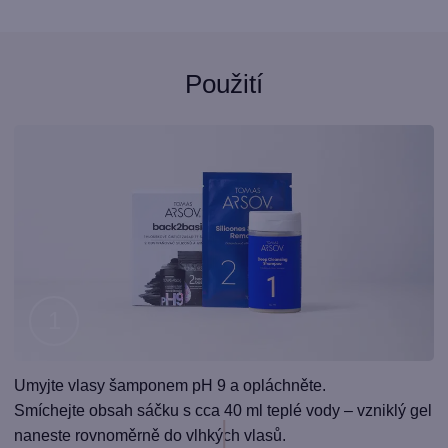
Použití
Krok
Umyjte vlasy šamponem pH 9 a opláchněte.
1
Smíchejte obsah sáčku s cca 40 ml teplé vody – vzniklý gel
naneste rovnoměrně do vlhkých vlasů.