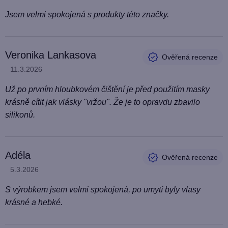
Jsem velmi spokojená s produkty této značky.
Veronika Lankasova
Hodnocení produktu je 5 z 5 hvězdiček.
11.3.2026
Už po prvním hloubkovém čištění je před použitím masky
krásně cítit jak vlásky "vržou". Že je to opravdu zbavilo
silikonů.
Adéla
Hodnocení produktu je 5 z 5 hvězdiček.
5.3.2026
S výrobkem jsem velmi spokojená, po umytí byly vlasy
krásné a hebké.