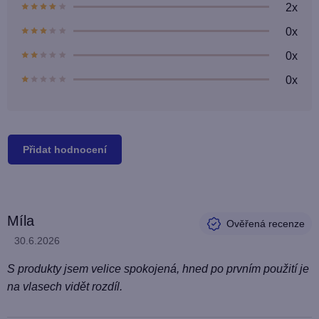
2x
5
hvězdiček.
0x
0x
0x
Přidat hodnocení
V
Míla
ý
Hodnocení produktu je 5 z 5 hvězdiček.
30.6.2026
p
i
S produkty jsem velice spokojená, hned po prvním použití je
s
na vlasech vidět rozdíl.
h