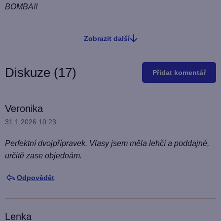
BOMBA!!
Zobrazit další
O
v
l
Diskuze (17)
Přidat komentář
á
d
a
V
Veronika
c
ý
31.1.2026 10:23
í
p
p
Perfektní dvojpřípravek. Vlasy jsem měla lehčí a poddajné,
i
r
určitě zase objednám.
v
s
k
d
Odpovědět
y
i
v
s
ý
Lenka
k