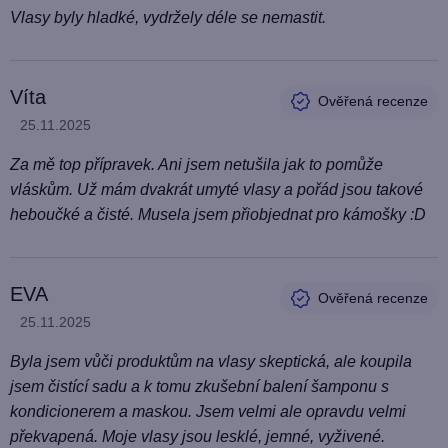
Vlasy byly hladké, vydržely déle se nemastit.
Víta
Hodnocení produktu je 5 z 5 hvězdiček.
25.11.2025
Za mě top přípravek. Ani jsem netušila jak to pomůže
vláskům. Už mám dvakrát umyté vlasy a pořád jsou takové
heboučké a čisté. Musela jsem přiobjednat pro kámošky :D
EVA
Hodnocení produktu je 5 z 5 hvězdiček.
25.11.2025
Byla jsem vůči produktům na vlasy skeptická, ale koupila
jsem čistící sadu a k tomu zkušební balení šamponu s
kondicionerem a maskou. Jsem velmi ale opravdu velmi
překvapená. Moje vlasy jsou lesklé, jemné, vyživené.