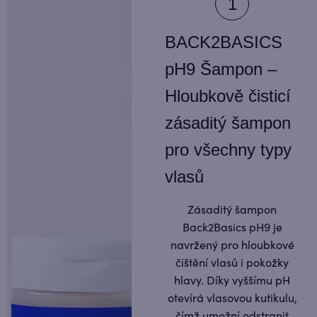
BACK2BASICS
pH9 Šampon –
Hloubkově čisticí
zásaditý šampon
pro všechny typy
vlasů
Zásaditý šampon
Back2Basics pH9 je
navržený pro hloubkové
čištění vlasů i pokožky
hlavy. Díky vyššímu pH
otevírá vlasovou kutikulu,
čímž umožní odstranit