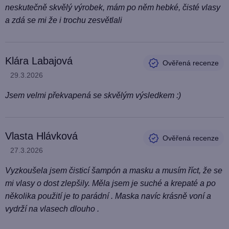
neskutečně skvělý výrobek, mám po něm hebké, čisté vlasy
a zdá se mi že i trochu zesvětlali
Klára Labajová
Hodnocení produktu je 5 z 5 hvězdiček.
29.3.2026
Jsem velmi překvapená se skvělým výsledkem :)
Vlasta Hlávková
Hodnocení produktu je 5 z 5 hvězdiček.
27.3.2026
Vyzkoušela jsem čisticí šampón a masku a musím říct, že se
mi vlasy o dost zlepšily. Měla jsem je suché a krepaté a po
několika použití je to parádní . Maska navíc krásně voní a
vydrží na vlasech dlouho .