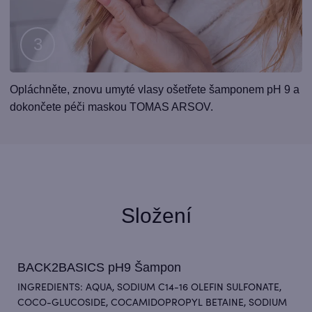
Krok
Opláchněte, znovu umyté vlasy ošetřete šamponem pH 9 a
3
dokončete péči maskou TOMAS ARSOV.
Složení
BACK2BASICS pH9 Šampon
INGREDIENTS: AQUA, SODIUM C14-16 OLEFIN SULFONATE,
COCO-GLUCOSIDE, COCAMIDOPROPYL BETAINE, SODIUM