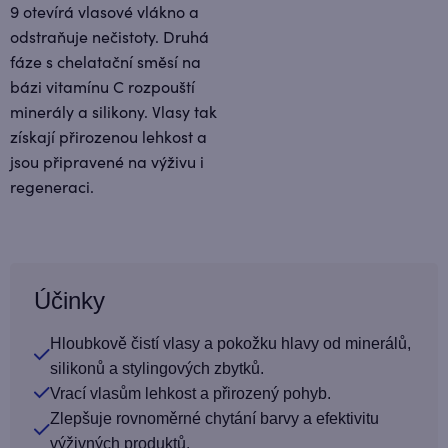
9 otevírá vlasové vlákno a
odstraňuje nečistoty. Druhá
fáze s chelatační směsí na
bázi vitamínu C rozpouští
minerály a silikony. Vlasy tak
získají přirozenou lehkost a
jsou připravené na výživu i
regeneraci.
Účinky
Hloubkově čistí vlasy a pokožku hlavy od minerálů,
silikonů a stylingových zbytků.
Vrací vlasům lehkost a přirozený pohyb.
Zlepšuje rovnoměrné chytání barvy a efektivitu
výživných produktů.