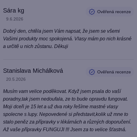
o
Sára kg
d
Hodnocení produktu je 5 z 5 hvězdiček.
9.6.2026
n
o
Dobrý den, chtěla jsem Vám napsat, že jsem se všemi
c
Vašimi produkty moc spokojená. Vlasy mám po nich krásné
e
a určitě u nich zůstanu. Děkuji
n
í
Stanislava Michálková
Hodnocení produktu je 5 z 5 hvězdiček.
20.5.2026
Musím vam velice poděkovat. Když jsem psala do vaší
poradny,tak jsem nedoufala, ze to bude opravdu fungovat.
Moji dceři je 15 let a už dva roky řešíme mastné vlasy
spolecne s lupy. Nepovedené si představit,kolik už mne to
stalo peněz za přípravky v lékárnách a různých doporučení.
Až vaše přípravky FUNGUJI !!! Jsem za to velice šťastná.