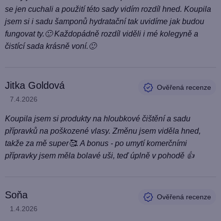
se jen cuchali a použití této sady vidím rozdíl hned. Koupila
jsem si i sadu šamponů hydratační tak uvidíme jak budou
fungovat ty.🙂 Každopádně rozdíl viděli i mé kolegyně a
čistící sada krásně voní.🙂
Jitka Goldová
Hodnocení produktu je 5 z 5 hvězdiček.
7.4.2026
Koupila jsem si produkty na hloubkové čištění a sadu
přípravků na poškozené vlasy. Změnu jsem viděla hned,
takže za mě super🥰. A bonus - po umytí komerčními
přípravky jsem měla bolavé uši, teď úplně v pohodě 👍
Soňa
Hodnocení produktu je 5 z 5 hvězdiček.
1.4.2026