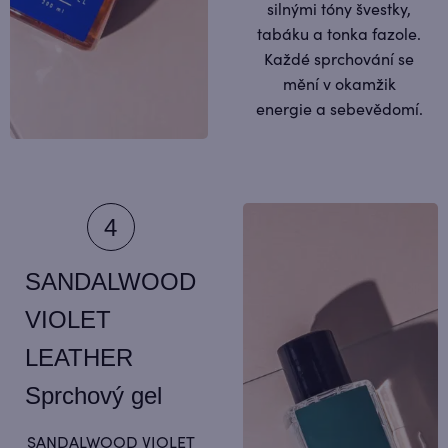
silnými tóny švestky,
tabáku a tonka fazole.
Každé sprchování se
mění v okamžik
energie a sebevědomí.
SANDALWOOD
VIOLET
LEATHER
Sprchový gel
SANDALWOOD VIOLET