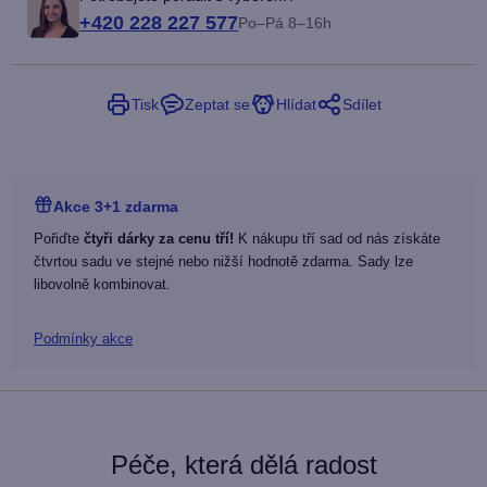
+420 228 227 577
Po–Pá 8–16h
Tisk
Zeptat se
Hlídat
Sdílet
Akce 3+1 zdarma
Pořiďte
čtyři dárky za cenu tří!
K nákupu tří sad od nás získáte
čtvrtou sadu ve stejné nebo nižší hodnotě zdarma. Sady lze
libovolně kombinovat.
Podmínky akce
Péče, která dělá radost