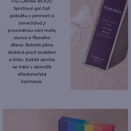
FIG CAVIAR WOOD
Sprchový gel čistí
pokožku s jemností a
zanechává ji
provoněnou vůní moře,
slunce a fíkového
dřeva. Bohatá pěna
dodává pocit osvěžení
a klidu. Každá sprcha
se mění v okamžik
středomořské
harmonie.