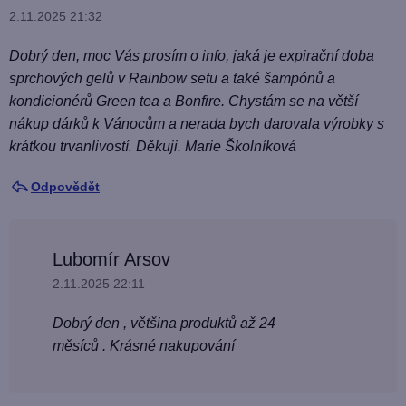
ý
2.11.2025 21:32
p
Dobrý den, moc Vás prosím o info, jaká je expirační doba
i
sprchových gelů v Rainbow setu a také šampónů a
s
kondicionérů Green tea a Bonfire. Chystám se na větší
d
nákup dárků k Vánocům a nerada bych darovala výrobky s
i
krátkou trvanlivostí. Děkuji. Marie Školníková
s
Odpovědět
k
u
z
Lubomír Arsov
í
2.11.2025 22:11
Dobrý den , většina produktů až 24
měsíců . Krásné nakupování