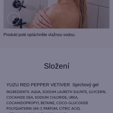
Krok
Produkt poté opláchněte vlažnou vodou.
2
Složení
YUZU RED PEPPER VETIVER Sprchový gel
INGREDIENTS: AQUA, SODIUM LAURETH SULFATE, GLYCERIN,
COCAMIDE DEA, SODIUM CHLORIDE, UREA,
COCAMIDOPROPYL BETAINE, COCO-GLUCOSIDE
POLYQUATERNI UM-7, PARFUM, CITRIC ACID,