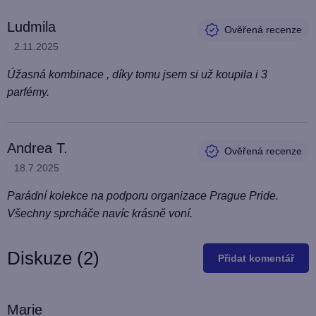
V
Ludmila
ý
Hodnocení produktu je 5 z 5 hvězdiček.
2.11.2025
p
i
Úžasná kombinace , díky tomu jsem si už koupila i 3
s
parfémy.
h
o
Andrea T.
d
Hodnocení produktu je 5 z 5 hvězdiček.
18.7.2025
n
o
Parádní kolekce na podporu organizace Prague Pride.
c
Všechny sprcháče navíc krásně voní.
e
n
Diskuze (2)
Přidat komentář
í
V
Marie