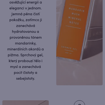
osvěžující energii a
eleganci v jednom.
Jemná pěna čistí
pokožku, zatímco ji
zanechává
hydratovanou a
provoněnou tónem
mandarinky,
minerálních akordů a
pižma. Sprchový gel,
který probouzí tělo i
mysl a zanechává
pocit čistoty a
sebejistoty.