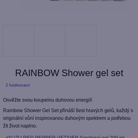
RAINBOW Shower gel set
Průměrné
2 hodnocení
hodnocení
produktu
Osvěžte svou koupelnu duhovou energií!
je
Rainbow Shower Gel Set přináší šest hravých gelů, každý s
5,0
originální vůní inspirovanou duhovým spektrem a potřebou
z
žít život naplno.
5
YUZU RED PEPPER VETIVER Sprchový gel 200 ml