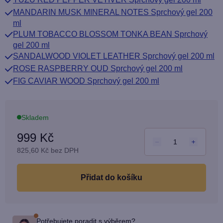
hvězdiček.
MANDARIN MUSK MINERAL NOTES Sprchový gel 200
ml
PLUM TOBACCO BLOSSOM TONKA BEAN Sprchový
gel 200 ml
SANDALWOOD VIOLET LEATHER Sprchový gel 200 ml
ROSE RASPBERRY OUD Sprchový gel 200 ml
FIG CAVIAR WOOD Sprchový gel 200 ml
Skladem
999 Kč
825,60 Kč bez DPH
Měrn
cena:
do košíku
Potřebujete poradit s výběrem?