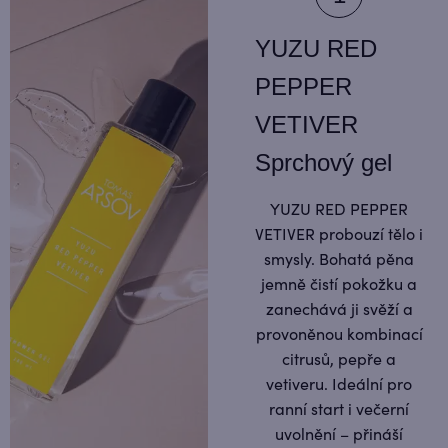
YUZU RED
PEPPER
VETIVER
Sprchový gel
YUZU RED PEPPER
VETIVER probouzí tělo i
smysly. Bohatá pěna
jemně čistí pokožku a
zanechává ji svěží a
provoněnou kombinací
citrusů, pepře a
vetiveru. Ideální pro
ranní start i večerní
uvolnění – přináší