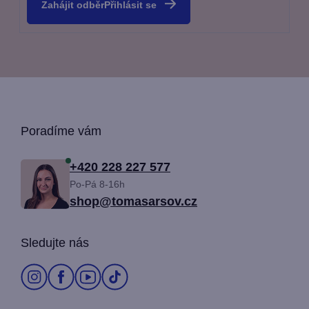
Přihlásit se
Z
Poradíme vám
á
+420 228 227 577
Po-Pá 8-16h
p
shop@tomasarsov.cz
a
Sledujte nás
t
í