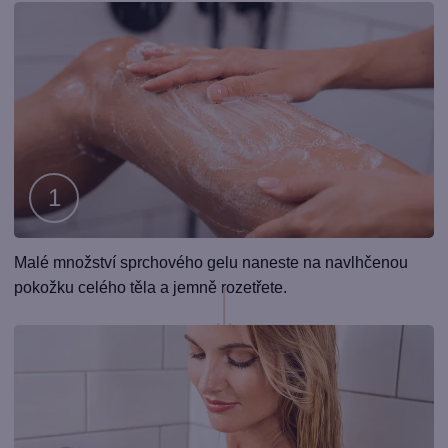
Krok
Malé množství sprchového gelu naneste na navlhčenou
1
pokožku celého těla a jemně rozetřete.