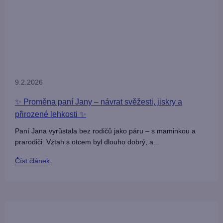
9.2.2026
✨ Proměna paní Jany – návrat svěžesti, jiskry a
přirozené lehkosti ✨
Paní Jana vyrůstala bez rodičů jako páru – s maminkou a
prarodiči. Vztah s otcem byl dlouho dobrý, a...
Číst článek