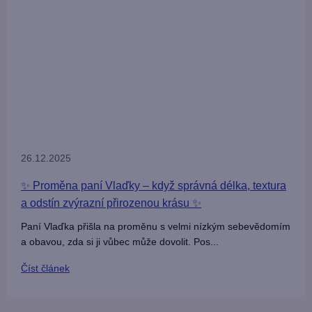
26.12.2025
✨ Proměna paní Vlaďky – když správná délka, textura
a odstín zvýrazní přirozenou krásu ✨
Paní Vlaďka přišla na proměnu s velmi nízkým sebevědomím
a obavou, zda si ji vůbec může dovolit. Pos...
Číst článek