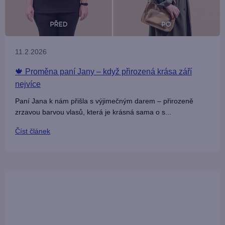
č
l
11.2.2026
á
🍁 Proměna paní Jany – když přirozená krása září
n
nejvíce
k
Paní Jana k nám přišla s výjimečným darem – přirozeně
zrzavou barvou vlasů, která je krásná sama o s...
ů
Číst článek