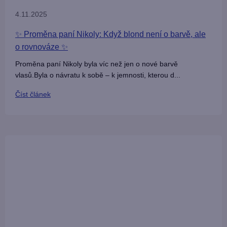
4.11.2025
✨ Proměna paní Nikoly: Když blond není o barvě, ale
o rovnováze ✨
Proměna paní Nikoly byla víc než jen o nové barvě
vlasů.Byla o návratu k sobě – k jemnosti, kterou d...
Číst článek