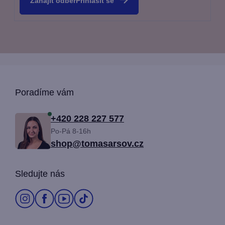
p
Přihlásit se
i
s
u
Z
Poradíme vám
á
+420 228 227 577
Po-Pá 8-16h
p
shop@tomasarsov.cz
a
Sledujte nás
t
í