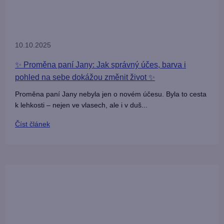
10.10.2025
✨ Proměna paní Jany: Jak správný účes, barva i
pohled na sebe dokážou změnit život ✨
Proměna paní Jany nebyla jen o novém účesu. Byla to cesta
k lehkosti – nejen ve vlasech, ale i v duš...
Číst článek