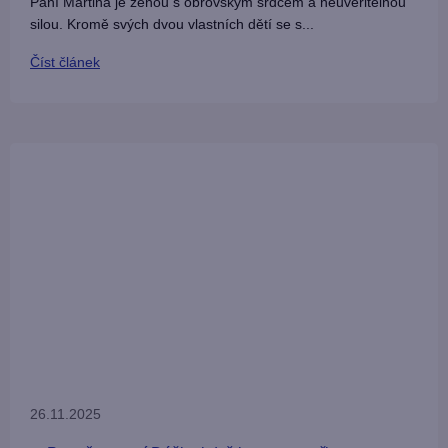
Paní Martina je ženou s obrovským srdcem a neuvěřitelnou
silou. Kromě svých dvou vlastních dětí se s...
Číst článek
26.11.2025