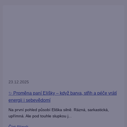
23.12.2025
✨ Proměna paní Elišky – když barva, střih a péče vrátí
energii i sebevědomí
Na první pohled působí Eliška silně. Rázná, sarkastická,
upřímná. Ale pod touhle slupkou j...
Číst článek