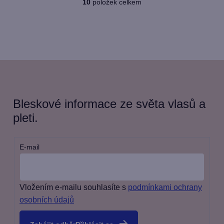
10
položek celkem
O
v
l
á
d
a
c
Bleskové informace ze světa vlasů a
í
pleti.
p
r
E-mail
v
k
y
Vložením e-mailu souhlasíte s
podmínkami ochrany
v
osobních údajů
ý