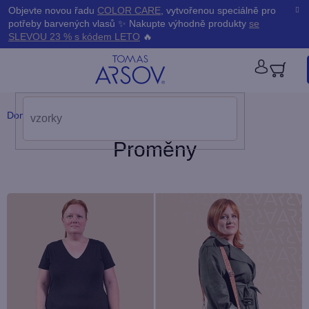
Přejít
K
Objevte novou řadu
COLOR CARE
, vytvořenou speciálně pro
Zpět
Zpět
na
potřeby barvených vlasů ✨ Nakupte výhodně produkty
se
obsah
o
SLEVOU 23 % s kódem LETO
🔥
š
PŘIHLÁ
í
Domů
/
Blog
/
Proměny
k
Proměny
V
ý
p
i
s