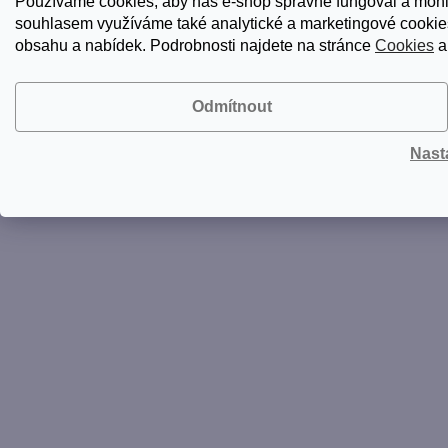
Používáme cookies, aby náš e-shop správně fungoval a mohl
Shop. Všechna práva vyhrazena.
Upravit nastavení cookies
souhlasem využíváme také analytické a marketingové cookies
obsahu a nabídek. Podrobnosti najdete na stránce
Cookies
a
Odmítnout
Nast