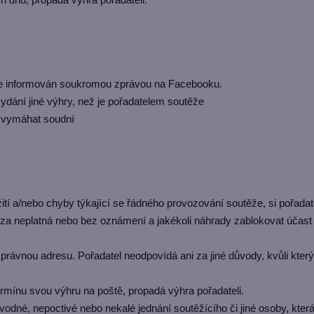
e informován soukromou zprávou na Facebooku.
dání jiné výhry, než je pořadatelem soutěže
i vymáhat soudní
 a/nebo chyby týkající se řádného provozování soutěže, si pořadatel 
a neplatná nebo bez oznámení a jakékoli náhrady zablokovat účast s
právnou adresu. Pořadatel neodpovídá ani za jiné důvody, kvůli kte
rmínu svou výhru na poště, propadá výhra pořadateli.
vodné, nepoctivé nebo nekalé jednání soutěžícího či jiné osoby, kt