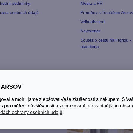
hodní podmínky
Média a PR
rana osobních údajů
Proměny s Tomášem Arso
Velkoobchod
Newsletter
Soutěž o cestu na Floridu -
ukončena
ejna Praha Nusle
S ARSOV
somyslova 17
,
Praha
goval a mohli jsme zlepšovat Vaše zkušenosti s nákupem. S V
á 8:00-16:00
s pro měření návštěvnosti a zobrazování relevantnějšího obsah
dách ochrany osobních údajů
.
etail prodejny
Otevřeno