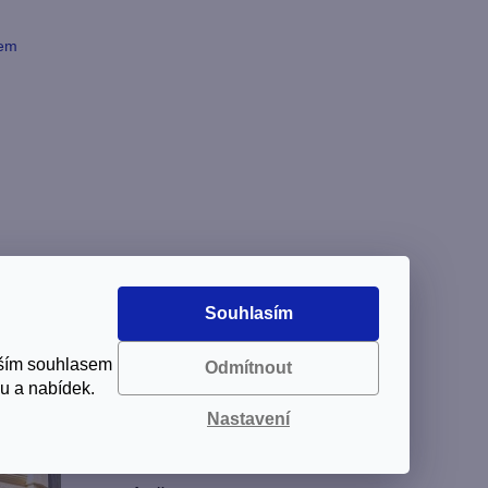
vem
Souhlasím
aším souhlasem
Odmítnout
u a nabídek.
Nastavení
Výdejna Praha Jáma