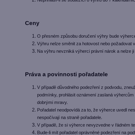
Ceny
O přesném způsobu doručení výhry bude výherc
Výhru nelze směnit za hotovost nebo požadovat vy
Na výhru nevzniká výherci právní nárok a nelze j
Práva a povinnosti pořadatele
V případě důvodného podezření z podvodu, zneužití
podmínky, prohlásit oznámení zaslaná výhercům z
dobrými mravy.
Pořadatel neodpovídá za to, že výherce uvedl nes
nespočívají na straně pořadatele.
V případě, že si výherce nevyzvedne v řádném te
Bude-li mít pořadatel oprávněné podezření na pod