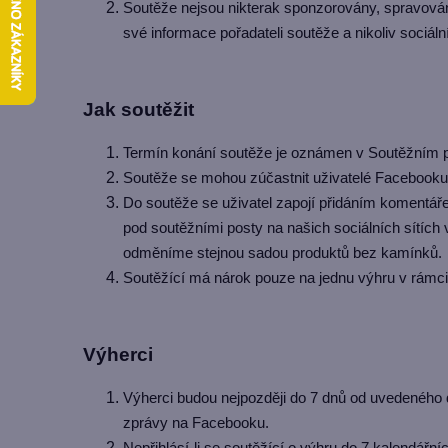
Soutěže nejsou nikterak sponzorovány, spravován
své informace pořadateli soutěže a nikoliv sociáln
Jak soutěžit
Termín konání soutěže je oznámen v Soutěžním 
Soutěže se mohou zúčastnit uživatelé Facebooku, I
Do soutěže se uživatel zapojí přidáním komentáře
pod soutěžními posty na našich sociálních sítích 
odměníme stejnou sadou produktů bez kamínků.
Soutěžící má nárok pouze na jednu výhru v rámci
Výherci
Výherci budou nejpozději do 7 dnů od uvedeného 
zprávy na Facebooku.
Nepřihlásí-li se soutěžící o výhru do 7 kalendářní