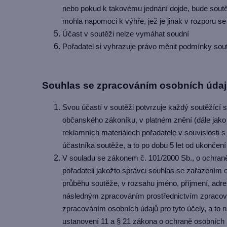
nebo pokud k takovému jednání dojde, bude soutěží
mohla napomoci k výhře, jež je jinak v rozporu se
Účast v soutěži nelze vymáhat soudní
Pořadatel si vyhrazuje právo měnit podmínky sout
Souhlas se zpracováním osobních údajů
Svou účastí v soutěži potvrzuje každý soutěžící s
občanského zákoníku, v platném znění (dále jako 
reklamních materiálech pořadatele v souvislost
účastníka soutěže, a to po dobu 5 let od ukončení
V souladu se zákonem č. 101/2000 Sb., o ochraně 
pořadateli jakožto správci souhlas se zařazením 
průběhu soutěže, v rozsahu jméno, příjmení, adres
následným zpracováním prostřednictvím zpracovat
zpracováním osobních údajů pro tyto účely, a to n
ustanovení 11 a § 21 zákona o ochraně osobních ú