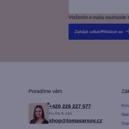
Vložením e-mailu souhlasíte 
Přihlásit se
Z
Poradíme vám
Zák
á
Kon
+420 228 227 577
p
Po-Pá 8-16h
Náš
shop@tomasarsov.cz
a
Dop