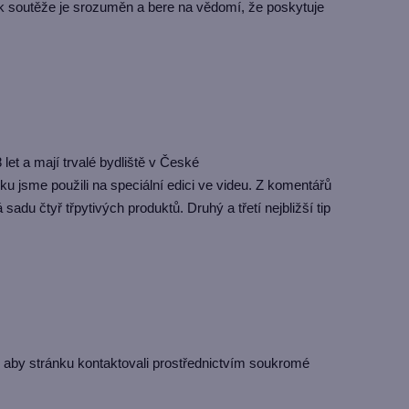
k soutěže je srozuměn a bere na vědomí, že poskytuje
et a mají trvalé bydliště v České
u jsme použili na speciální edici ve videu. Z komentářů
du čtyř třpytivých produktů. Druhý a třetí nejbližší tip
 aby stránku kontaktovali prostřednictvím soukromé