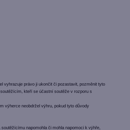
vyhrazuje právo ji ukončit či pozastavit, pozměnit tyto
outěžícím, kteří se účastní soutěže v rozporu s
rým výherce neobdržel výhru, pokud tyto důvody
erá soutěžícímu napomohla či mohla napomoci k výhře,