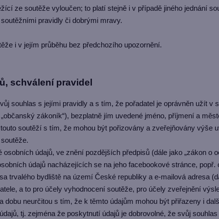
cí ze soutěže vyloučen; to platí stejně i v případě jiného jednání so
 soutěžními pravidly či dobrými mravy.
ěže i v jejím průběhu bez předchozího upozornění.
, schválení pravidel
vůj souhlas s jejími pravidly a s tím, že pořadatel je oprávněn užít 
„občanský zákoník“), bezplatně jím uvedené jméno, příjmení a město
i s touto soutěží s tím, že mohou být pořizovány a zveřejňovány v
 soutěže.
osobních údajů, ve znění pozdějších předpisů (dále jako „zákon o o
osobních údajů nacházejících se na jeho facebookové stránce, popř.
a trvalého bydliště na území České republiky a e-mailová adresa (dál
ele, a to pro účely vyhodnocení soutěže, pro účely zveřejnění výsle
a dobu neurčitou s tím, že k těmto údajům mohou být přiřazeny i dal
dajů, tj. zejména že poskytnutí údajů je dobrovolné, že svůj souhla