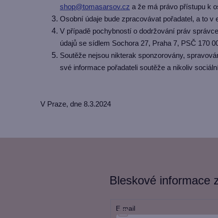
shop@tomasarsov.cz
a že má právo přístupu k os
Osobní údaje bude zpracovávat pořadatel, a to v 
V případě pochybností o dodržování práv správce
údajů se sídlem Sochora 27, Praha 7, PSČ 170 0
Soutěže nejsou nikterak sponzorovány, spravován
své informace pořadateli soutěže a nikoliv sociáln
V Praze, dne 8.3.2024
Bleskové informace ze
E-mail