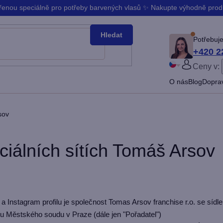
ořenou speciálně pro potřeby barvených vlasů ✨ Nakupte výhodně pro
Hledat
Potřebuje
+420 2
Ceny v:
PŘIHLÁ
O nás
Blog
Doprav
Slovenčina
Bŭlgarski
sov
ciálních sítích Tomáš Arsov
a Instagram profilu je společnost Tomas Arsov franchise r.o. se sí
 Městského soudu v Praze (dále jen "Pořadatel")