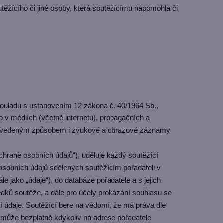
utěžícího či jiné osoby, která soutěžícímu napomohla či
v souladu s ustanovením 12 zákona č. 40/1964 Sb.,
 v médiích (včetně internetu), propagačních a
ýše uvedeným způsobem i zvukové a obrazové záznamy
chraně osobních údajů“), uděluje každý soutěžící
 osobních údajů sdělených soutěžícím pořadateli v
e jako „údaje“), do databáze pořadatele a s jejich
dků soutěže, a dále pro účely prokázání souhlasu se
ší údaje. Soutěžící bere na vědomí, že má práva dle
s může bezplatně kdykoliv na adrese pořadatele