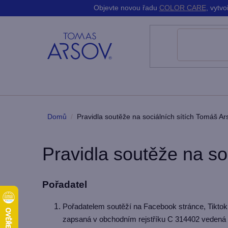
K
Přejít
Objevte novou řadu
COLOR CARE
, vytv
do
do
na
Zpět
Zpět
o
obchodu
obchodu
obsah
š
í
k
Domů
/
Pravidla soutěže na sociálních sítích Tomáš Ar
Pravidla soutěže na so
Pořadatel
Pořadatelem soutěží na Facebook stránce, Tiktok 
zapsaná v obchodním rejstříku C 314402 vedená u