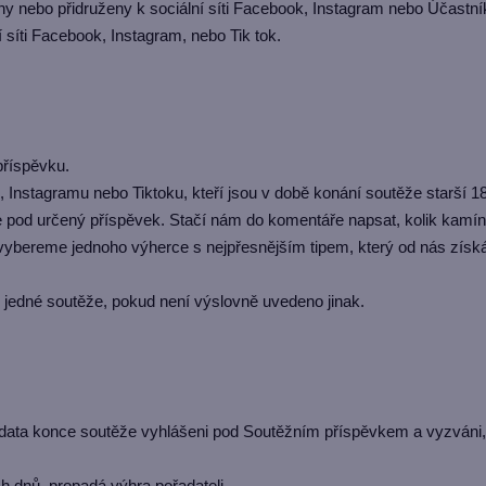
y nebo přidruženy k sociální síti Facebook, Instagram nebo Účastní
í síti Facebook, Instagram, nebo Tik tok.
příspěvku.
nstagramu nebo Tiktoku, kteří jsou v době konání soutěže starší 18 l
 pod určený příspěvek. Stačí nám do komentáře napsat, kolik kamínk
vybereme jednoho výherce s nejpřesnějším tipem, který od nás získá sa
 jedné soutěže, pokud není výslovně uvedeno jinak.
data konce soutěže vyhlášeni pod Soutěžním příspěvkem a vyzváni,
ch dnů, propadá výhra pořadateli.