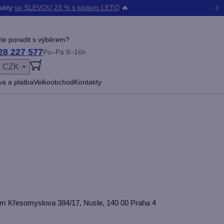
dukty
se SLEVOU 23 % s kódem LETO
🔥
te poradit s výběrem?
28 227 577
Po–Pá 8–16h
CZK
ŠENÍ
a a platba
Velkoobchod
Kontakty
dlem Křesomyslova 384/17, Nusle, 140 00 Praha 4