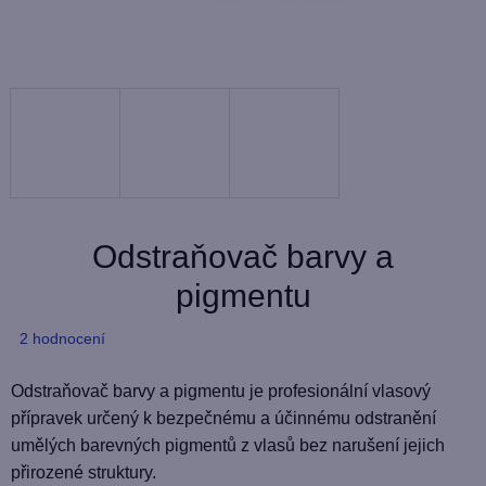
Odstraňovač barvy a
pigmentu
Průměrné
2 hodnocení
hodnocení
produktu
Odstraňovač barvy a pigmentu je profesionální vlasový
je
přípravek určený k bezpečnému a účinnému odstranění
5,0
umělých barevných pigmentů z vlasů bez narušení jejich
z
přirozené struktury.