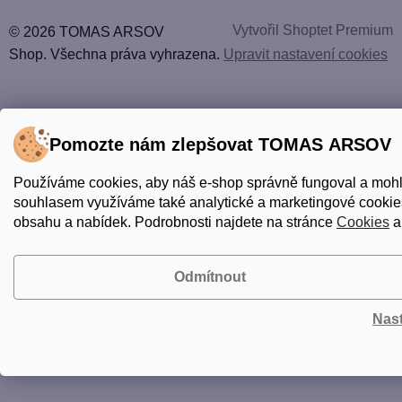
Vytvořil Shoptet Premium
© 2026 TOMAS ARSOV
Shop. Všechna práva vyhrazena.
Upravit nastavení cookies
Pomozte nám zlepšovat TOMAS ARSOV
Používáme cookies, aby náš e-shop správně fungoval a mohl
souhlasem využíváme také analytické a marketingové cookies
obsahu a nabídek. Podrobnosti najdete na stránce
Cookies
a
Odmítnout
Nas