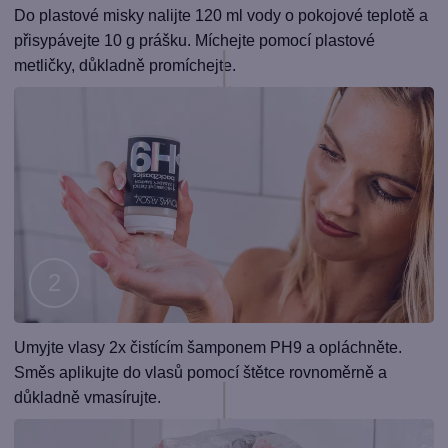
Krok
Do plastové misky nalijte 120 ml vody o pokojové teplotě a
1
přisypávejte 10 g prášku. Míchejte pomocí plastové
metličky, důkladně promíchejte.
Krok
Umyjte vlasy 2x čistícím šamponem PH9 a opláchněte.
2
Směs aplikujte do vlasů pomocí štětce rovnoměrně a
důkladně vmasírujte.