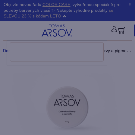
Přejít
K
Objevte novou řadu
COLOR CARE
, vytvořenou speciálně pro
Zpět
Zpět
na
potřeby barvených vlasů ✨ Nakupte výhodně produkty
se
obsah
o
SLEVOU 23 % s kódem LETO
🔥
š
PŘIHLÁ
í
Domů
/
Produkty
/
Čištění vlasů
/
Odstraňovač barvy a pigmentu
k