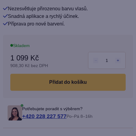
5
Nezesvětluje přirozenou barvu vlasů.
hvězdiček.
Snadná aplikace a rychlý účinek.
Příprava pro nové barvení.
Skladem
1 099 Kč
908,30 Kč bez DPH
Měrn
cena:
do košíku
Potřebujete poradit s výběrem?
+420 228 227 577
Po–Pá 8–16h