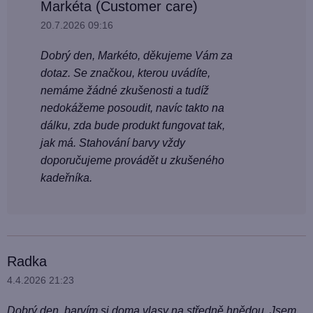
Markéta (Customer care)
u
20.7.2026 09:16
z
í
Dobrý den, Markéto, děkujeme Vám za
dotaz. Se značkou, kterou uvádíte,
nemáme žádné zkušenosti a tudíž
nedokážeme posoudit, navíc takto na
dálku, zda bude produkt fungovat tak,
jak má. Stahování barvy vždy
doporučujeme provádět u zkušeného
kadeřníka.
Radka
4.4.2026 21:23
Dobrý den, barvím si doma vlasy na středně hnědou. Jsem