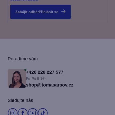
Přihlásit se
Z
Poradíme vám
á
+420 228 227 577
Po-Pá 8-16h
p
shop@tomasarsov.cz
a
Sledujte nás
t
í