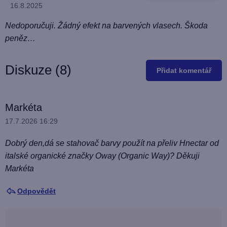
Hodnocení produktu je 5 z 5 hvězdiček.
16.8.2025
n
o
Nedoporučuji. Žádný efekt na barvených vlasech. Škoda
c
peněz…
e
n
Diskuze (8)
Přidat komentář
í
V
Markéta
ý
17.7.2026 16:29
p
Dobrý den,dá se stahovač barvy použít na přeliv Hnectar od
i
italské organické značky Oway (Organic Way)? Děkuji
s
Markéta
d
i
Odpovědět
s
k