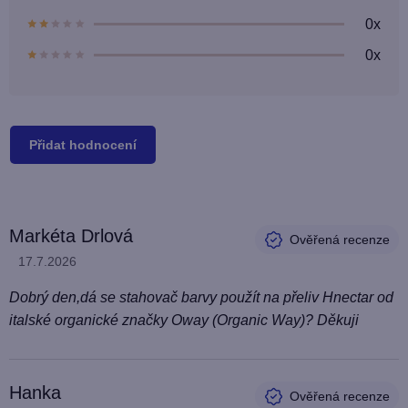
0x
0x
Přidat hodnocení
V
Markéta Drlová
ý
Hodnocení produktu je 5 z 5 hvězdiček.
17.7.2026
p
i
Dobrý den,dá se stahovač barvy použít na přeliv Hnectar od
s
italské organické značky Oway (Organic Way)? Děkuji
h
o
Hanka
d