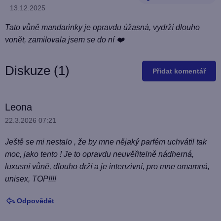
Hodnocení produktu je 5 z 5 hvězdiček.
13.12.2025
Tato vůně mandarinky je opravdu úžasná, vydrží dlouho
vonět, zamilovala jsem se do ní ❤️
Diskuze (1)
Přidat komentář
V
Leona
ý
22.3.2026 07:21
p
Ještě se mi nestalo , že by mne nějaký parfém uchvátil tak
i
moc, jako tento ! Je to opravdu neuvěřitelně nádherná,
s
luxusní vůně, dlouho drží a je intenzivní, pro mne omamná,
d
unisex, TOP!!!!
i
Odpovědět
s
k