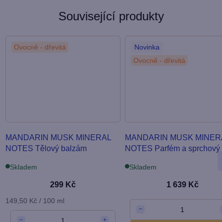
u
Související produkty
z
í
Ovocně - dřevitá
Novinka
Ovocně - dřevitá
MANDARIN MUSK MINERAL
MANDARIN MUSK MINER
NOTES Tělový balzám
NOTES Parfém a sprchový 
Skladem
Skladem
299 Kč
1 639 Kč
Měrná
149,50 Kč / 100 ml
1
−
cena:
1
−
+