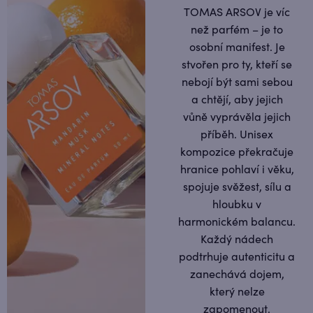
TOMAS ARSOV je víc
než parfém – je to
osobní manifest. Je
stvořen pro ty, kteří se
nebojí být sami sebou
a chtějí, aby jejich
vůně vyprávěla jejich
příběh. Unisex
kompozice překračuje
hranice pohlaví i věku,
spojuje svěžest, sílu a
hloubku v
harmonickém balancu.
Každý nádech
podtrhuje autenticitu a
zanechává dojem,
který nelze
zapomenout.