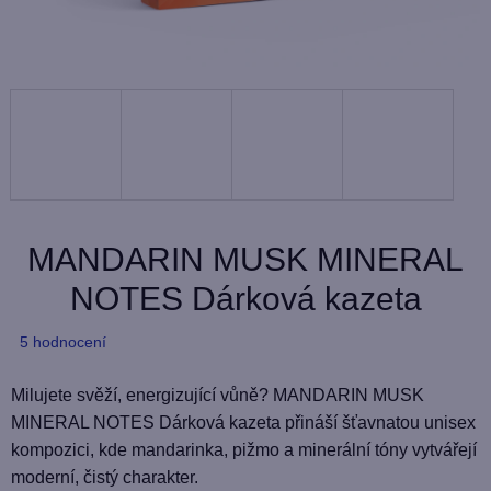
MANDARIN MUSK MINERAL
NOTES Dárková kazeta
Průměrné
5 hodnocení
hodnocení
produktu
Milujete svěží, energizující vůně? MANDARIN MUSK
je
MINERAL NOTES Dárková kazeta přináší šťavnatou unisex
4,6
kompozici, kde mandarinka, pižmo a minerální tóny vytvářejí
z
moderní, čistý charakter.