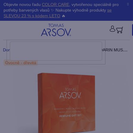
Přejít
K
Objevte novou řadu
COLOR CARE
, vytvořenou speciálně pro
Zpět
Zpět
na
potřeby barvených vlasů ✨ Nakupte výhodně produkty
se
obsah
o
SLEVOU 23 % s kódem LETO
🔥
š
PŘIHLÁ
í
Domů
/
Parfémy
/
Dárkové kazety a sady
/
MANDARIN MUSK MINERAL NOTES Dárková kazeta
k
Ovocně - dřevitá