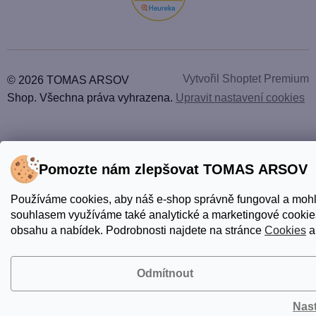
Vytvořil Shoptet Premium
© 2026 TOMAS ARSOV
Shop. Všechna práva vyhrazena.
Upravit nastavení cookies
Pomozte nám zlepšovat TOMAS ARSOV
Používáme cookies, aby náš e-shop správně fungoval a mohl
souhlasem využíváme také analytické a marketingové cookies
obsahu a nabídek. Podrobnosti najdete na stránce
Cookies
a
Odmítnout
Nas