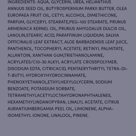
INGREDIENTS: AQUA, GLYCERIN, UREA, HELIANTHUS
ANNUUS SEED OIL, BUTYROSPERMUM PARKII BUTTER, OLEA
EUROPAEA FRUIT OIL, CETYL ALCOHOL, DIMETHICONE,
PARFUM, GLYCERYL STEARATE,PEG-100 STEARATE, PRUNUS
ARMENIACA KERNEL OIL, PRUNUS AMYGDALUS DULCIS OIL,
LANOLIN,STEARIC ACID, PARAFFINUM LIQUIDUM, SALVIA
OFFICINALIS LEAF EXTRACT, ALOE BARBADENSIS LEAF JUICE,
PANTHENOL, TOCOPHERYL ACETATE, RETINYL PALMITATE,
ALLANTOIN, XANTHAN GUM,TRIETHANOLAMINE,
ACRYLATES/C10-30 ALKYL ACRYLATE CROSSPOLYMER,
DISODIUM EDTA, CITRICACID, PENTAERYTHRITYL TETRA-DI-
T-BUTYL HYDROXYHYDROCINNAMATE,
PHENOXYETHANOL,ETHYLHEXYLGLYCERIN, SODIUM
BENZOATE, POTASSIUM SORBATE,
TETRAMETHYLACETYLOCTAHYDRONAPHTHALENES,
HEXAMETHYLINDANOPYRAN, LINALYL ACETATE, CITRUS
AURANTIUMBERGAMIA PEEL OIL, LIMONENE, ALPHA-
ISOMETHYL IONONE, LINALOOL, PINENE.