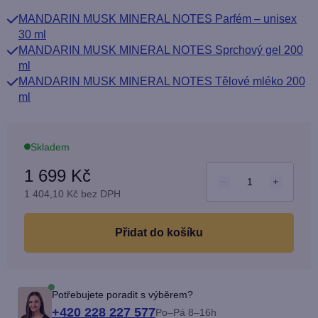
5
MANDARIN MUSK MINERAL NOTES Parfém – unisex
hvězdiček.
30 ml
MANDARIN MUSK MINERAL NOTES Sprchový gel 200
ml
MANDARIN MUSK MINERAL NOTES Tělové mléko 200
ml
Skladem
1 699 Kč
1 404,10 Kč bez DPH
Měrn
cena:
do košíku
Potřebujete poradit s výběrem?
+420 228 227 577
Po–Pá 8–16h