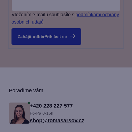
Vložením e-mailu souhlasíte s
podmínkami ochrany
osobních údajů
Přihlásit se
Z
Poradíme vám
á
+420 228 227 577
Po-Pá 8-16h
p
shop@tomasarsov.cz
a