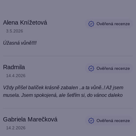
V
Alena Knížetová
ý
Hodnocení produktu je 5 z 5 hvězdiček.
3.5.2026
p
i
Úžasná vůně!!!!
s
h
Radmila
o
d
Hodnocení produktu je 4 z 5 hvězdiček.
14.4.2026
n
Vždy přišel balíček krásně zabalen ..a ta vůně..! Až jsem
o
musela. Jsem spokojená, ale šetřím si, do vánoc daleko
c
e
n
Gabriela Marečková
í
Hodnocení produktu je 4 z 5 hvězdiček.
14.2.2026