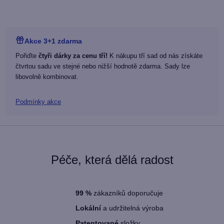
Akce 3+1 zdarma
Pořiďte
čtyři dárky za cenu tří!
K nákupu tří sad od nás získáte
čtvrtou sadu ve stejné nebo nižší hodnotě zdarma. Sady lze
libovolně kombinovat.
Podmínky akce
Péče, která dělá radost
99
%
zákazníků doporučuje
Lokální
a udržitelná výroba
Patentované
složky