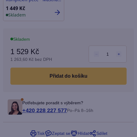
Skladem
1 529 Kč
1 263,60 Kč bez DPH
Měrn
cena:
do košíku
Potřebujete poradit s výběrem?
+420 228 227 577
Po–Pá 8–16h
Tisk
Zeptat se
Hlídat
Sdílet