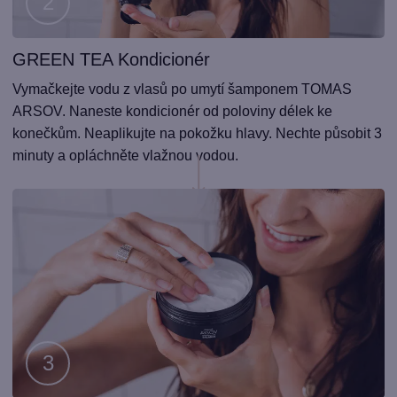
GREEN TEA Kondicionér
Krok
2
Vymačkejte vodu z vlasů po umytí šamponem TOMAS
ARSOV. Naneste kondicionér od poloviny délek ke
konečkům. Neaplikujte na pokožku hlavy. Nechte působit 3
minuty a opláchněte vlažnou vodou.