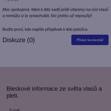
p
i
Moc spokojená. Mám k této sadě ještě vitaminy na růst vlasů
s
a nemůžu si to vynachválit. Nic jiného už nepoužiji!
h
o
Buďte první, kdo napíše příspěvek k této položce.
d
Diskuze (0)
Přidat komentář
n
o
c
e
n
í
Bleskové informace ze světa vlasů a
pleti.
E-mail