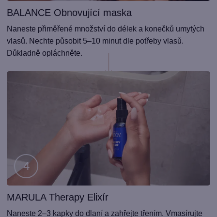
BALANCE Obnovující maska
Krok
3
Naneste přiměřené množství do délek a konečků umytých
vlasů. Nechte působit 5–10 minut dle potřeby vlasů.
Důkladně opláchněte.
MARULA Therapy Elixír
Krok
4
Naneste 2–3 kapky do dlaní a zahřejte třením. Vmasírujte