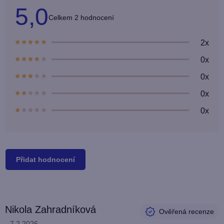
5,0
Průměrné
2 hodnocení
hodnocení
produktu
je
2x
5,0
z
0x
5
hvězdiček.
0x
0x
0x
Přidat hodnocení
V
Nikola Zahradníková
ý
Hodnocení produktu je 5 z 5 hvězdiček.
7.2.2026