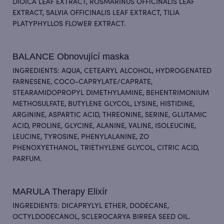
DIOICA LEAF EXTRACT, ROSMARINUS OFFICINALIS LEAF
EXTRACT, SALVIA OFFICINALIS LEAF EXTRACT, TILIA
PLATYPHYLLOS FLOWER EXTRACT.
BALANCE Obnovující maska
INGREDIENTS: AQUA, CETEARYL ALCOHOL, HYDROGENATED
FARNESENE, COCO-CAPRYLATE/CAPRATE,
STEARAMIDOPROPYL DIMETHYLAMINE, BEHENTRIMONIUM
METHOSULFATE, BUTYLENE GLYCOL, LYSINE, HISTIDINE,
ARGININE, ASPARTIC ACID, THREONINE, SERINE, GLUTAMIC
ACID, PROLINE, GLYCINE, ALANINE, VALINE, ISOLEUCINE,
LEUCINE, TYROSINE, PHENYLALANINE, ZO
PHENOXYETHANOL, TRIETHYLENE GLYCOL, CITRIC ACID,
PARFUM.
MARULA Therapy Elixír
INGREDIENTS: DICAPRYLYL ETHER, DODECANE,
OCTYLDODECANOL, SCLEROCARYA BIRREA SEED OIL.