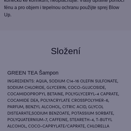
konečků ke kořínkům, neoplachujte. Vlasy upravte pomocí
fénu a pro objem i tepelnou ochranu použijte sprej Blow
Up.
Složení
GREEN TEA Šampon
INGREDIENTS: AQUA, SODIUM C14-16 OLEFIN SULFONATE,
SODIUM CHLORIDE, GLYCERIN, COCO-GLUCOSIDE,
COCAMIDOPROPYL BETAINE, POLYGLYCERYL-4 CAPRATE,
COCAMIDE DEA, POLYACRYLATE CROSSPOLYMER-6,
PARFUM, BENZYL ALCOHOL, CITRIC ACID, GLYCOL
DISTEARATE,SODIUM BENZOATE, POTASSIUM SORBATE,
POLYQUATERNIUM-7, CAFFEINE, STEARETH-4, T-BUTYL
ALCOHOL, COCO-CAPRYLATE/CAPRATE, CHLORELLA