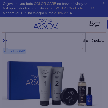
Přejít
K
Objevte novou řadu
COLOR CARE
na barvené vlasy ✨
Zpět
Zpět
na
Nakupte výhodně produkty
se SLEVOU 23 % s kódem LETO
obsah
o
a dopravou PPL na výdejní místa
ZDARMA
🔥
š
PŘIHLÁ
í
Domů
/
Dárky
/
Dárkové balení Komplexní péče - Mastná pokožka hlavy & suché konečky
k
3+1 ZDARMA