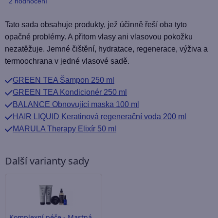
Průměrné
2 hodnocení
hodnocení
produktu
Tato sada obsahuje produkty, jež účinně řeší oba tyto
je
opačné problémy. A přitom vlasy ani vlasovou pokožku
5,0
nezatěžuje. Jemné čištění, hydratace, regenerace, výživa a
z
termoochrana v jedné vlasové sadě.
5
GREEN TEA Šampon 250 ml
hvězdiček.
GREEN TEA Kondicionér 250 ml
BALANCE Obnovující maska 100 ml
HAIR LIQUID Keratinová regenerační voda 200 ml
MARULA Therapy Elixír 50 ml