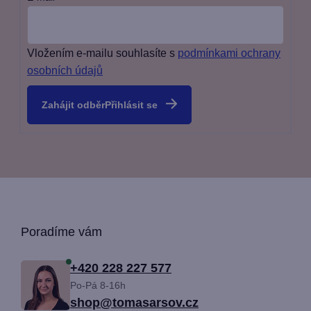
Vložením e-mailu souhlasíte s
podmínkami ochrany
osobních údajů
Přihlásit se
Z
Poradíme vám
á
+420 228 227 577
Po-Pá 8-16h
p
shop@tomasarsov.cz