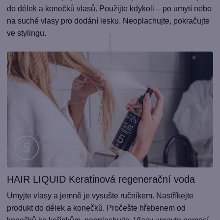
do délek a konečků vlasů. Použijte kdykoli – po umytí nebo
na suché vlasy pro dodání lesku. Neoplachujte, pokračujte
ve stylingu.
HAIR LIQUID Keratinová regenerační voda
Krok
5
Umyjte vlasy a jemně je vysušte ručníkem. Nastříkejte
produkt do délek a konečků. Pročešte hřebenem od