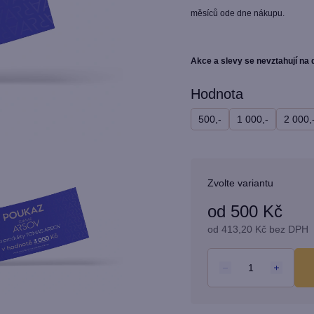
z
měsíců ode dne nákupu.
5
hvězdiček.
Akce a slevy se nevztahují na
Hodnota
500,-
1 000,-
2 000,
Zvolte variantu
od
500 Kč
od
413,20 Kč
bez DPH