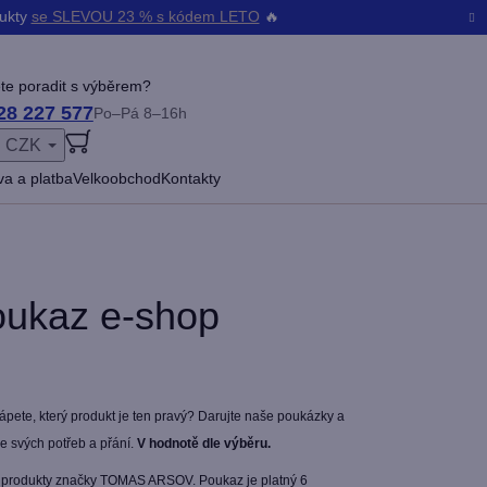
dukty
se SLEVOU 23 % s kódem LETO
🔥
te poradit s výběrem?
28 227 577
Po–Pá 8–16h
CZK
ŠENÍ
a a platba
Velkoobchod
Kontakty
oukaz e-shop
tápete, který produkt je ten pravý? Darujte naše poukázky a
le svých potřeb a přání.
V hodnotě dle výběru.
é produkty značky TOMAS ARSOV. Poukaz je platný 6