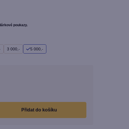
 dárkové poukazy.
-
3 000,-
5 000,-
Měrná
cena:
do košíku