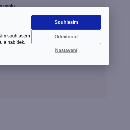
u stolu.
Souhlasím
aším souhlasem
Odmítnout
u a nabídek.
Nastavení