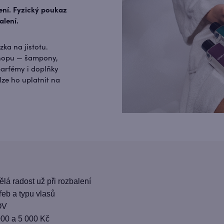
ení. Fyzický poukaz
alení.
ka na jistotu.
shopu — šampony,
parfémy i doplňky
lze ho uplatnit na
lá radost už při rozbalení
eb a typu vlasů
OV
000 a 5 000 Kč