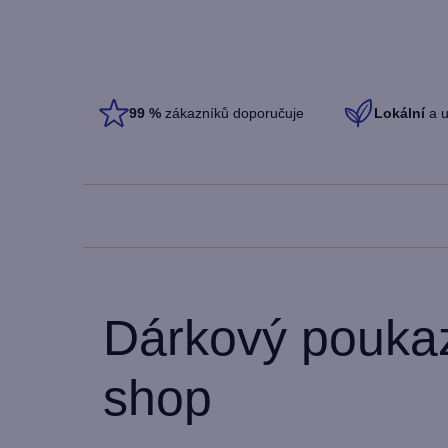
99
%
zákazníků doporučuje
Lokální
a u
Dárkový poukaz
shop