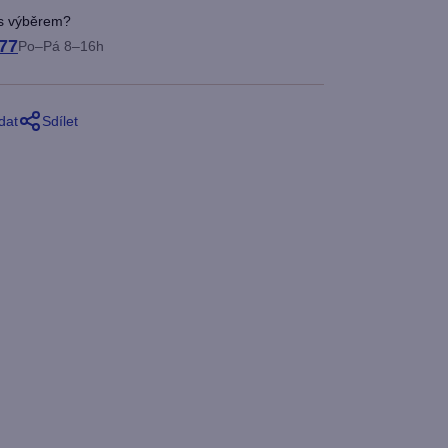
 s výběrem?
77
Po–Pá 8–16h
dat
Sdílet