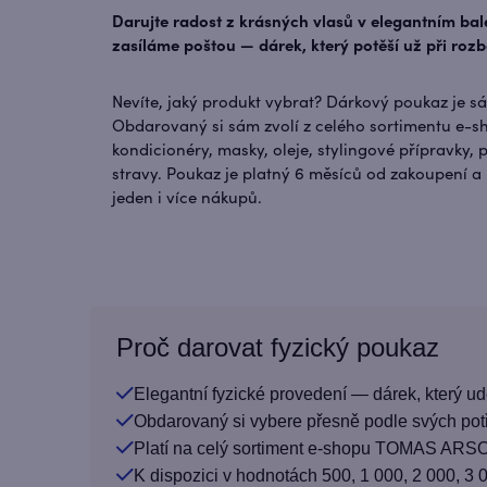
Darujte radost z krásných vlasů v elegantním bal
zasíláme poštou — dárek, který potěší už při rozb
Nevíte, jaký produkt vybrat? Dárkový poukaz je sáz
Obdarovaný si sám zvolí z celého sortimentu e-
kondicionéry, masky, oleje, stylingové přípravky, 
stravy. Poukaz je platný 6 měsíců od zakoupení a 
jeden i více nákupů.
Proč darovat fyzický poukaz
Elegantní fyzické provedení — dárek, který udě
Obdarovaný si vybere přesně podle svých potř
Platí na celý sortiment e-shopu TOMAS ARS
K dispozici v hodnotách 500, 1 000, 2 000, 3 