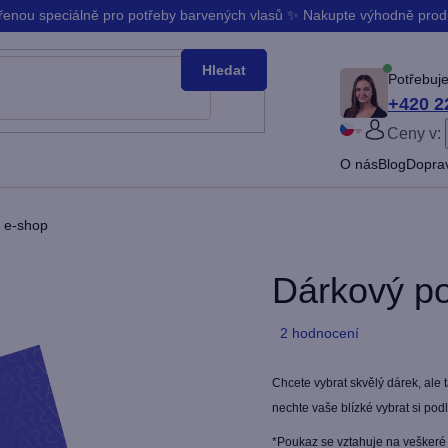
ořenou speciálně pro potřeby barvených vlasů ✨ Nakupte výhodně pro
Hledat
Potřebuje
+420 2
Ceny v:
PŘIHLÁ
O nás
Blog
Doprav
Slovenčina
Bŭlgarski
 e-shop
Dárkový p
Průměrné
2 hodnocení
hodnocení
produktu
Chcete vybrat skvělý dárek, ale 
je
nechte vaše blízké vybrat si pod
5,0
*Poukaz se vztahuje na vešker