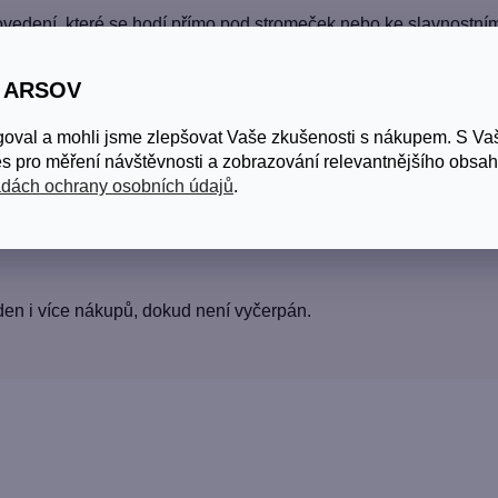
edení, které se hodí přímo pod stromeček nebo ke slavnostním
S ARSOV
goval a mohli jsme zlepšovat Vaše zkušenosti s nákupem. S V
s pro měření návštěvnosti a zobrazování relevantnějšího obsah
bdarovaný si vybere přesně to, co potřebuje.
dách ochrany osobních údajů
.
den i více nákupů, dokud není vyčerpán.