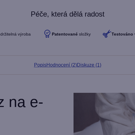
Péče, která dělá radost
držitelná výroba
Patentované
složky
Testováno
Popis
Hodnocení (2)
Diskuze (1)
 na e-