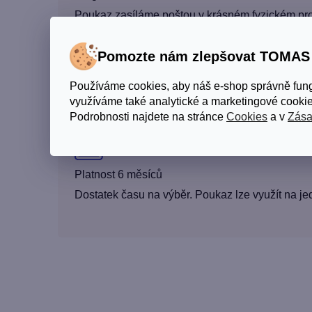
Poukaz zasíláme poštou v krásném fyzickém prov
Pomozte nám zlepšovat TOMA
Široký výběr
Používáme cookies, aby náš e-shop správně fun
využíváme také analytické a marketingové cookie
Více než 100 produktů pro vlasy, pleť i tělo — o
Podrobnosti najdete na stránce
Cookies
a v
Zása
Platnost 6 měsíců
Dostatek času na výběr. Poukaz lze využít na je