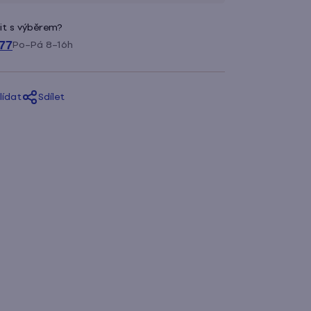
it s výběrem?
77
Po–Pá 8–16h
lídat
Sdílet