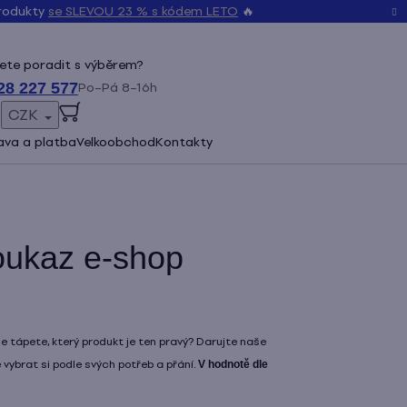
produkty
se SLEVOU 23 % s kódem LETO
🔥
ete poradit s výběrem?
28 227 577
Po–Pá 8–16h
CZK
ŠENÍ
va a platba
Velkoobchod
Kontakty
oukaz e-shop
e tápete, který produkt je ten pravý? Darujte naše
 vybrat si podle svých potřeb a přání.
V hodnotě dle