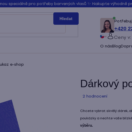
řenou speciálně pro potřeby barvených vlasů ✨ Nakupte výhodně 
Hledat
Potřebuj
+420 2
Ceny v:
PŘIHLÁ
O nás
Blog
Dopra
Slovenčina
Bŭlgarski
ukaz e-shop
Dárkový p
Průměrné
2 hodnocení
hodnocení
produktu
Chcete vybrat skvělý dárek, al
je
poukázky a nechte vaše blízké
5,0
výběru.