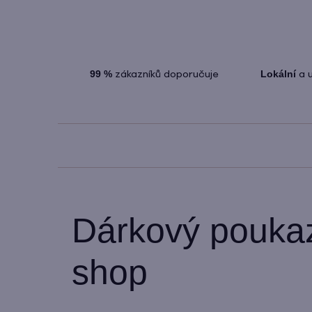
99
%
zákazníků doporučuje
Lokální
a u
Dárkový poukaz
shop