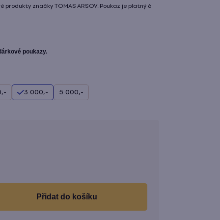
ré produkty značky TOMAS ARSOV. Poukaz je platný 6
 dárkové poukazy.
,-
3 000,-
5 000,-
Měrná
cena:
do košíku