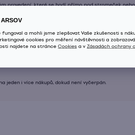
ém provedení, které se hodí přímo pod stromeček nebo 
S ARSOV
 fungoval a mohli jsme zlepšovat Vaše zkušenosti s nák
ketingové cookies pro měření návštěvnosti a zobrazová
lo — obdarovaný si vybere přesně to, co potřebuje.
osti najdete na stránce
Cookies
a v
Zásadách ochrany 
na jeden i více nákupů, dokud není vyčerpán.