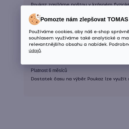
Poukaz zasíláme poštou v krásném fyzick
Pomozte nám zlepšovat TOMA
Používáme cookies, aby náš e-shop správně
Široký výběr
souhlasem využíváme také analytické a mar
Více než 100 produktů pro vlasy, pleť i tě
relevantnějšího obsahu a nabídek. Podrobn
údajů
.
Platnost 6 měsíců
Dostatek času na výběr. Poukaz lze využít 