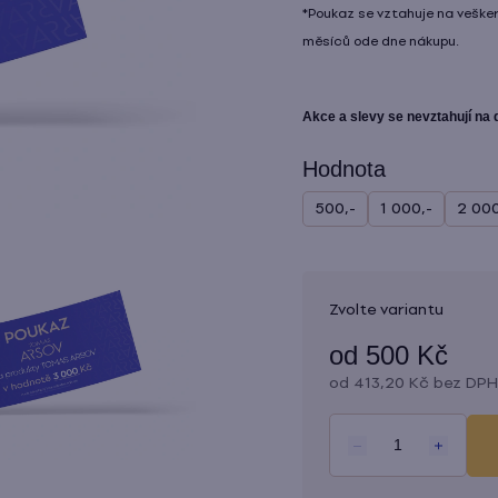
z
*Poukaz se vztahuje na veške
5
měsíců ode dne nákupu.
hvězdiček.
Akce a slevy se nevztahují na
Hodnota
500,-
1 000,-
2 000
Zvolte variantu
od
500 Kč
od
413,20 Kč
bez DPH