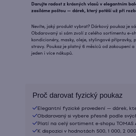
Darujte radost z krásných vlasů v elegantním bal
zasíláme poštou — dárek, který potěší už při rozb
Nevíte, jaký produkt vybrat? Dárkový poukaz je sáz
Obdarovaný si sám zvolí z celého sortimentu e-
kondicionéry, masky, oleje, stylingové přípravky, 
stravy. Poukaz je platný 6 měsíců od zakoupení a 
jeden i více nákupů.
Proč darovat fyzický poukaz
Elegantní fyzické provedení — dárek, kte
Obdarovaný si vybere přesně podle svýc
Platí na celý sortiment e-shopu TOMAS
K dispozici v hodnotách 500, 1 000, 2 00