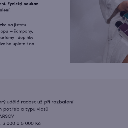
ení. Fyzický poukaz
alení.
ka na jistotu.
shopu — šampony,
parfémy i doplňky
lze ho uplatnit na
rý udělá radost už při rozbalení
h potřeb a typu vlasů
 ARSOV
0, 3 000 a 5 000 Kč