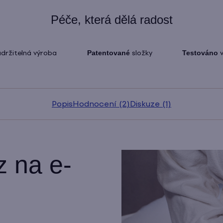
Péče, která dělá radost
držitelná výroba
Patentované
složky
Testováno
v
Popis
Hodnocení (2)
Diskuze (1)
 na e-