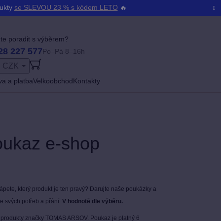
dukty
se SLEVOU 23 % s kódem LETO
🔥
te poradit s výběrem?
28 227 577
Po–Pá 8–16h
CZK
ŠENÍ
a a platba
Velkoobchod
Kontakty
oukaz e-shop
tápete, který produkt je ten pravý? Darujte naše poukázky a
le svých potřeb a přání.
V hodnotě dle výběru.
é produkty značky TOMAS ARSOV. Poukaz je platný 6