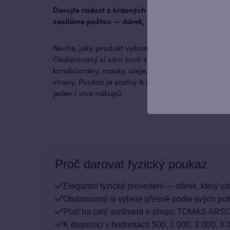
Darujte radost z krásných vlasů v elegantním bal
zasíláme poštou — dárek, který potěší už při rozb
Nevíte, jaký produkt vybrat? Dárkový poukaz je sáz
Obdarovaný si sám zvolí z celého sortimentu e-
kondicionéry, masky, oleje, stylingové přípravky, 
stravy. Poukaz je platný 6 měsíců od zakoupení a 
jeden i více nákupů.
Proč darovat fyzický poukaz
Elegantní fyzické provedení — dárek, který udě
Obdarovaný si vybere přesně podle svých potř
Platí na celý sortiment e-shopu TOMAS ARS
K dispozici v hodnotách 500, 1 000, 2 000, 3 