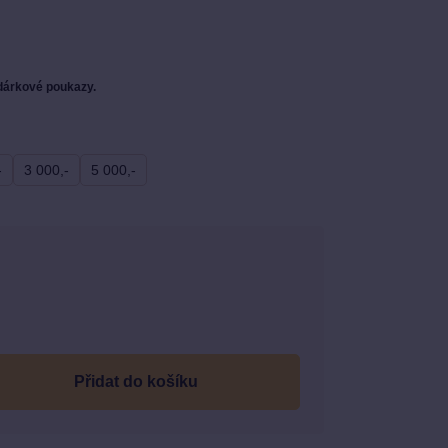
 dárkové poukazy.
-
3 000,-
5 000,-
Měrná
cena:
do košíku