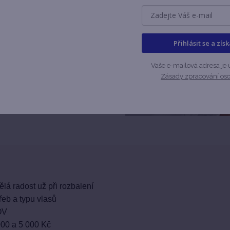
ení. Fyzický poukaz
alení.
Přihlásit se a zís
ka na jistotu.
shopu — šampony,
Vaše e-mailová adresa je 
parfémy i doplňky
Zásady zpracování os
lze ho uplatnit na
lá radost už při rozbalení
eb a typu vlasů
OV
000 a 5 000 Kč