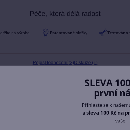
Péče, která dělá radost
držitelná výroba
Patentované
složky
Testováno
Popis
Hodnocení (2)
Diskuze (1)
SLEVA 100
první n
 na e-
Přihlaste se k našem
a
sleva 100 Kč na p
vaše.