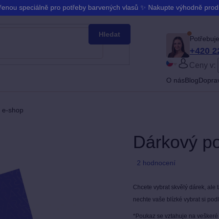
ořenou speciálně pro potřeby barvených vlasů ✨ Nakupte výhodně pro
Hledat
Potřebuje
+420 2
Ceny v:
PŘIHLÁ
O nás
Blog
Doprav
Slovenčina
Bŭlgarski
 e-shop
Dárkový p
Průměrné
2 hodnocení
hodnocení
produktu
Chcete vybrat skvělý dárek, ale 
je
nechte vaše blízké vybrat si pod
5,0
*Poukaz se vztahuje na vešker