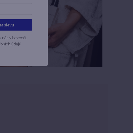
kat slevu
u nás v bezpečí.
obních údajů