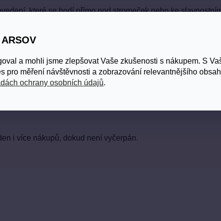
edení, které se hodí přímo pod stromeček nebo ke slavnostním
S ARSOV
goval a mohli jsme zlepšovat Vaše zkušenosti s nákupem. S V
s pro měření návštěvnosti a zobrazování relevantnějšího obsah
bdarovaný si vybere přesně to, co potřebuje.
dách ochrany osobních údajů
.
den i více nákupů, dokud není vyčerpán.