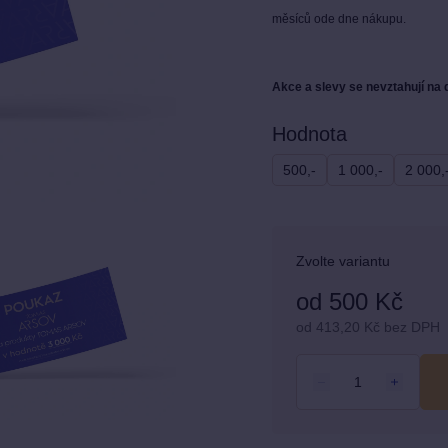
z
měsíců ode dne nákupu.
5
hvězdiček.
Akce a slevy se nevztahují na
Hodnota
500,-
1 000,-
2 000,
Zvolte variantu
od
500 Kč
od
413,20 Kč
bez DPH