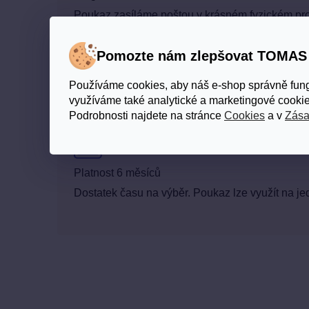
Poukaz zasíláme poštou v krásném fyzickém prov
Pomozte nám zlepšovat TOMA
Široký výběr
Používáme cookies, aby náš e-shop správně fun
využíváme také analytické a marketingové cookie
Více než 100 produktů pro vlasy, pleť i tělo — o
Podrobnosti najdete na stránce
Cookies
a v
Zása
Platnost 6 měsíců
Dostatek času na výběr. Poukaz lze využít na je