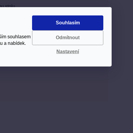
u stolu.
Souhlasím
aším souhlasem
Odmítnout
u a nabídek.
Nastavení