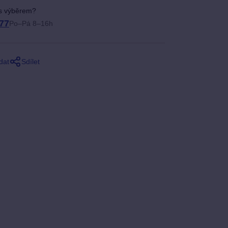
 s výběrem?
77
Po–Pá 8–16h
dat
Sdílet