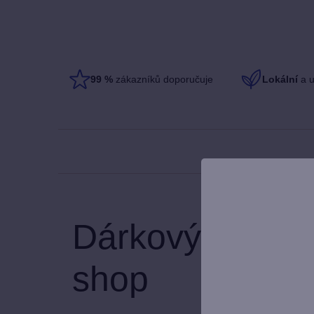
99
%
zákazníků doporučuje
Lokální
a u
Dárkový poukaz
shop