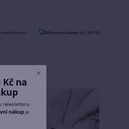
v kadeřnictvích
Doprava zdarma
od 1699 Kč
 Kč na
ákup
u newsletteru
rvní nákup
je