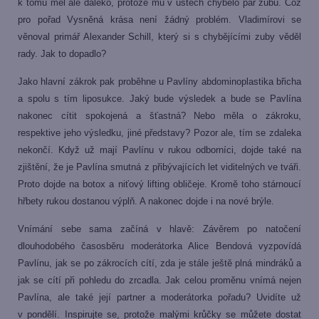
k tomu měl ale daleko, protože mu v ústech chybělo pár zubů. Což
pro pořad Vysněná krása není žádný problém. Vladimírovi se
věnoval primář Alexander Schill, který si s chybějícími zuby věděl
rady. Jak to dopadlo?
Jako hlavní zákrok pak proběhne u Pavlíny abdominoplastika břicha
a spolu s tím liposukce. Jaký bude výsledek a bude se Pavlína
nakonec cítit spokojená a šťastná? Nebo měla o zákroku,
respektive jeho výsledku, jiné představy? Pozor ale, tím se zdaleka
nekončí. Když už mají Pavlínu v rukou odborníci, dojde také na
zjištění, že je Pavlína smutná z přibývajících let viditelných ve tváři.
Proto dojde na botox a niťový lifting obličeje. Kromě toho stárnoucí
hřbety rukou dostanou výplň. A nakonec dojde i na nové brýle.
Vnímání sebe sama začíná v hlavě: Závěrem po natočení
dlouhodobého časosběru moderátorka Alice Bendová vyzpovídá
Pavlínu, jak se po zákrocích cítí, zda je stále ještě plná mindráků a
jak se cítí při pohledu do zrcadla. Jak celou proměnu vnímá nejen
Pavlína, ale také její partner a moderátorka pořadu? Uvidíte už
v pondělí. Inspirujte se, protože malými krůčky se můžete dostat