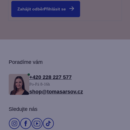
Přihlásit se
Z
Poradíme vám
á
+420 228 227 577
Po-Pá 8-16h
p
shop@tomasarsov.cz
a
Sledujte nás
t
í