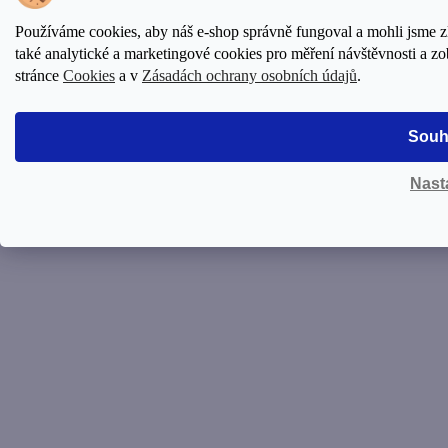
Vytvořil Shoptet Premium
© 2026 TOMAS ARSOV
Používáme cookies, aby náš e-shop správně fungoval a mohli jsme 
Shop. Všechna práva vyhrazena.
Upravit nastavení cookies
také analytické a marketingové cookies pro měření návštěvnosti a zo
stránce
Cookies
a v
Zásadách ochrany osobních údajů
.
Souh
Nast