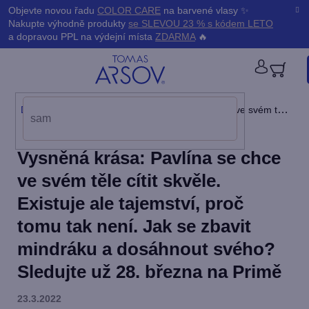
Přejít
K
Objevte novou řadu
COLOR CARE
na barvené vlasy ✨
Zpět
Zpět
na
Nakupte výhodně produkty
se SLEVOU 23 % s kódem LETO
obsah
o
a dopravou PPL na výdejní místa
ZDARMA
🔥
š
PŘIHL
í
Domů
/
Blog
/
Vysněná krása: Pavlína se chce ve svém těle cítit skvěle. Existuje ale tajemství, proč tomu tak není. Jak se zbavit mindráku a dosáhnout svého? Sledujte už 28. března na Primě
k
Vysněná krása: Pavlína se chce
ve svém těle cítit skvěle.
Existuje ale tajemství, proč
tomu tak není. Jak se zbavit
mindráku a dosáhnout svého?
Sledujte už 28. března na Primě
23.3.2022