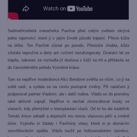
Sedmatřicetiletá manažerka Pavlína před celým světem skrývá
jedno tajemství, které jí v jejím životě působí trápení. Převis kůže
na břiše. Ten Pavlíně zůstal po porodu. Přestože zhubla, kůže
zůstala nepružná a diety ani cvičení nezafungovaly. Dvanáct let se
trápila, nakonec se rozhodla jít doslova s kůží na trh a přihlásila se
do časosběrného pořadu Vysněná krása.
Tam se nejdříve moderátorce Alici Bendové svěřila se vším, co jí na
sobě vadí, a vydala se na cestu postupné změny. Při natáčení ji
podporoval partner Vladimír, ale i další rodina. Vláďa se do proměny
také aktivně zapojil. Nejdříve si nechal zkonzultovat kouty ve
vlasech, kdy přemýšlel o transplantaci vlasů. Od té ho ale kadeřník
Tomáš Arsov odradil a doporučil mu novou vlasovou péči a změnil
účes. Vzpruhu si žádaly i Pavlíniny vlasy, která si je domácím
zesvětlováním spálila. Vláďa toužil po hollywoodském úsměvu,