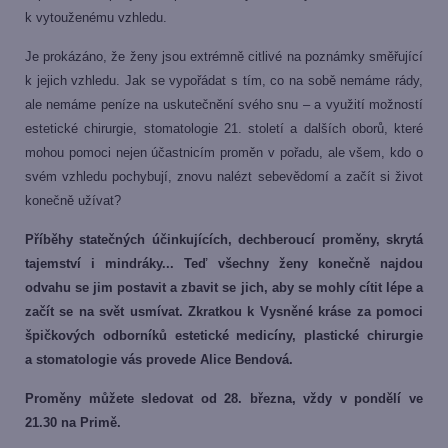
k vytouženému vzhledu.
Je prokázáno, že ženy jsou extrémně citlivé na poznámky směřující
k jejich vzhledu. Jak se vypořádat s tím, co na sobě nemáme rády,
ale nemáme peníze na uskutečnění svého snu – a využití možností
estetické chirurgie, stomatologie 21. století a dalších oborů, které
mohou pomoci nejen účastnicím proměn v pořadu, ale všem, kdo o
svém vzhledu pochybují, znovu nalézt sebevědomí a začít si život
konečně užívat?
Příběhy statečných účinkujících, dechberoucí proměny, skrytá
tajemství i mindráky... Teď všechny ženy konečně najdou
odvahu se jim postavit a zbavit se jich, aby se mohly cítit lépe a
začít se na svět usmívat. Zkratkou k Vysněné kráse za pomoci
špičkových odborníků estetické medicíny, plastické chirurgie
a stomatologie vás provede Alice Bendová.
Proměny můžete sledovat od 28. března, vždy v pondělí ve
21.30 na Primě.