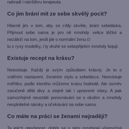
nahradí i návštěvu terapeuta.
Co jim brání mít ze sebe skvělý pocit?
Hlavně jim v tom, aby se cítily skvěle, brání sebeláska.
Přijmout sebe sama je pro ně mnohdy velice těžké a
nezáleží na tom, jestli jde o normální ženu či
tu s rysy modelky, i ty druhé se sebepřijetím mnohdy bojují.
Existuje recept na krásu?
Neexistuje. Každý je svým způsobem krásný. Je to o
vnitřním nastavení, životním stylu a sebelásce. Neexistuje
měřítko, podle kterého můžeme krásu hodnotit. Ale úsměv
zaručeně dělá divy a stejně tak i upravené vlasy. A pak
samozřejmě
neustálé porovnávání se s okolím a mnohdy
nesplnitelné nároky a očekávání na sebe sama.
Co máte na práci se ženami nejraději?
Ta jejich otevřenost, dobře se s nimi rozebírají všemožná