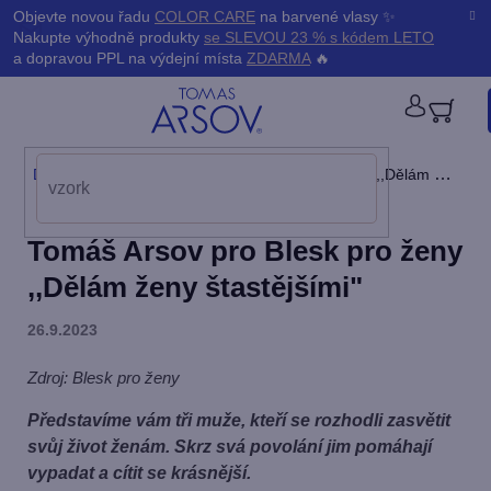
Přejít
K
Objevte novou řadu
COLOR CARE
na barvené vlasy ✨
Zpět
Zpět
na
Nakupte výhodně produkty
se SLEVOU 23 % s kódem LETO
obsah
o
a dopravou PPL na výdejní místa
ZDARMA
🔥
š
PŘIHL
í
Domů
/
Blog
/
Tomáš Arsov pro Blesk pro ženy ,,Dělám ženy štastějšími"
k
Tomáš Arsov pro Blesk pro ženy
,,Dělám ženy štastějšími"
26.9.2023
Zdroj: Blesk pro ženy
Představíme vám tři muže, kteří se rozhodli zasvětit
svůj život ženám. Skrz svá povolání jim pomáhají
vypadat a cítit se krásnější.