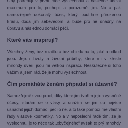
Ony potřebují v první řadě vyslechnout a následně udělat
maximum pro to, pochopit a porozumět jim. No a pak
samozřejmě dokonalý účes, který podtrhne přirozenou
krásu, dodá jim sebevědomí a bude pro ně snadný na
úpravu a následnou domácí péči.
Které vás inspirují?
Všechny ženy, bez rozdílu a bez ohledu na to, jaké a odkud
jsou. Jejich životy a životní příběhy, které mi v křesle
mnohdy svěří, jsou mi velkou inspirací. Neskutečně si toho
vážím a jsem rád, že je mohu vyslechnout.
Čím pomáháte ženám připadat si úžasně?
Samozřejmě svou prací, díky které jim tvořím jejich vysněné
účesy, starám se o vlasy a snažím se jim co nejvíce
usnadnit jejich domácí péči o ně, a to také pomocí mé vlastní
řady vlasové kosmetiky. No a v neposlední řadě tím, že je
vyslechnu, je to něco tak „obyčejného“ avšak to prý mnohdy