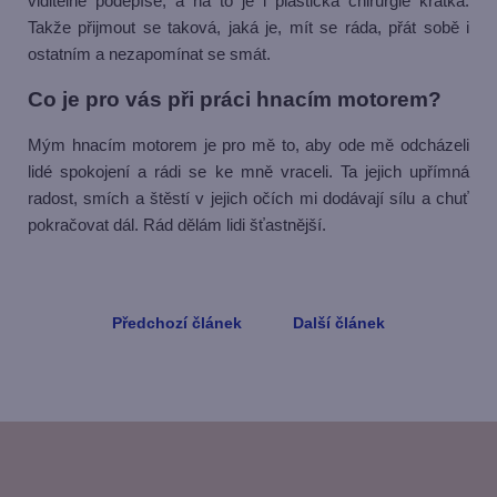
viditelně podepíše, a na to je i plastická chirurgie krátká.
Takže přijmout se taková, jaká je, mít se ráda, přát sobě i
ostatním a nezapomínat se smát.
Co je pro vás při práci hnacím motorem?
Mým hnacím motorem je pro mě to, aby ode mě odcházeli
lidé spokojení a rádi se ke mně vraceli. Ta jejich upřímná
radost, smích a štěstí v jejich očích mi dodávají sílu a chuť
pokračovat dál. Rád dělám lidi šťastnější.
Předchozí článek
Další článek