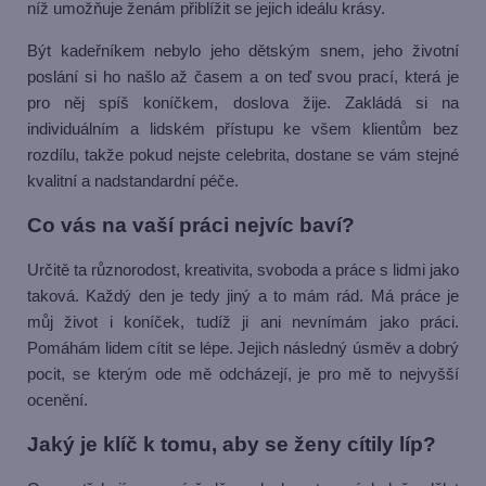
níž umožňuje ženám přiblížit se jejich ideálu krásy.
Být kadeřníkem nebylo jeho dětským snem, jeho životní
poslání si ho našlo až časem a on teď svou prací, která je
pro něj spíš koníčkem, doslova žije. Zakládá si na
individuálním a lidském přístupu ke všem klientům bez
rozdílu, takže pokud nejste celebrita, dostane se vám stejné
kvalitní a nadstandardní péče.
Co vás na vaší práci nejvíc baví?
Určitě ta různorodost, kreativita, svoboda a práce s lidmi jako
taková. Každý den je tedy jiný a to mám rád. Má práce je
můj život i koníček, tudíž ji ani nevnímám jako práci.
Pomáhám lidem cítit se lépe. Jejich následný úsměv a dobrý
pocit, se kterým ode mě odcházejí, je pro mě to nejvyšší
ocenění.
Jaký je klíč k tomu, aby se ženy cítily líp?