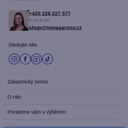
Z
á
+420 228 227 577
Po-Pá 8-16h
p
shop@tomasarsov.cz
a
Sledujte nás
t
í
Zákaznický servis
Kontakt
O nás
Náš salón
Kariéra
Doprava a platba
Poradíme vám s výběrem
Náš příběh
Obchodní podmínky
Blog
Hodnocení zákazníků
Ochrana osobních údajů