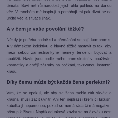
témata. Baví mě různorodost jejich úhlu pohledu na danou
věc. V mnohém mě inspirují a pomáhají mi pak dívat se na
určité věci a situace jinak.
A v čem je vaše povolání těžké?
Někdy je potřeba hodně sil a přemáhání se najít kompromis.
A v dámském kolektivu je hlavně těžké nastavit to tak, aby
mezi sebou zaměstnankyně neměly tendenci bojovat a
soutěžit. Navíc jsou podle mého promiskuitní v používání
kosmetiky a chtějí zázraky na počkání, takzvanou instantní
krásu.
Díky čemu může být každá žena perfektní?
Vím, že se opakuji, ale aby se žena mohla cítit skvěle a
krásná, musí začít uvnitř. Ani ten nejdražší krém či luxusní
kabelka jí nepomohou, pokud se nemá ráda či má negativní
přístup k životu. Například taková závist se na člověku dost