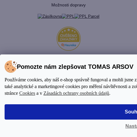
Možnosti dopravy
Pomozte nám zlepšovat TOMAS ARSOV
Vytvořil Shoptet Premium
© 2026 TOMAS ARSOV
Používáme cookies, aby náš e-shop správně fungoval a mohli jsme 
Shop. Všechna práva vyhrazena.
Upravit nastavení cookies
také analytické a marketingové cookies pro měření návštěvnosti a zo
stránce
Cookies
a v
Zásadách ochrany osobních údajů
.
Souh
Nast