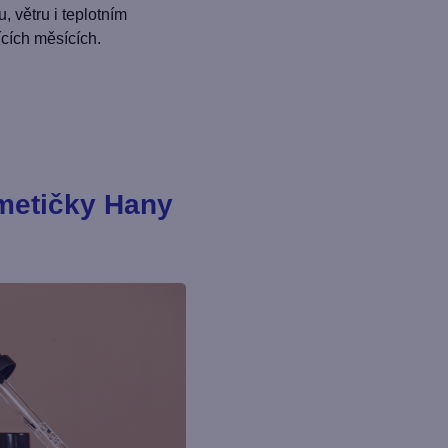
, větru i teplotním
ících měsících.
smetičky Hany