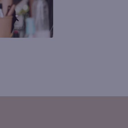
kat slevu
u nás v bezpečí.
obních údajů