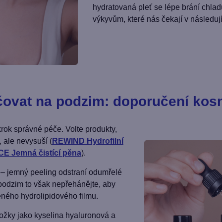
hydratovaná pleť se lépe brání chladu
výkyvům, které nás čekají v následuj
ečovat na podzim: doporučení ko
krok správné péče. Volte produkty,
, ale nevysuší (
REWIND Hydrofilní
E Jemná čistící pěna
).
– jemný peeling odstraní odumřelé
 podzim to však nepřehánějte, aby
eného hydrolipidového filmu.
ožky jako kyselina hyaluronová a