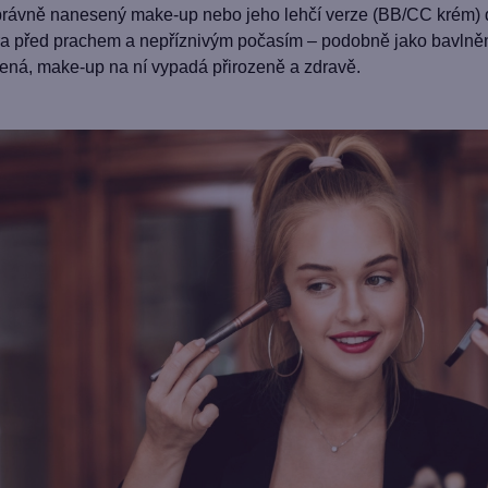
právně nanesený make-up nebo jeho lehčí verze (BB/CC krém) 
a před prachem a nepříznivým počasím – podobně jako bavlněné 
ivená, make-up na ní vypadá přirozeně a zdravě.
SLEVA 100
první n
Přihlaste se k našemu
sleva 100 Kč na pr
vaše.