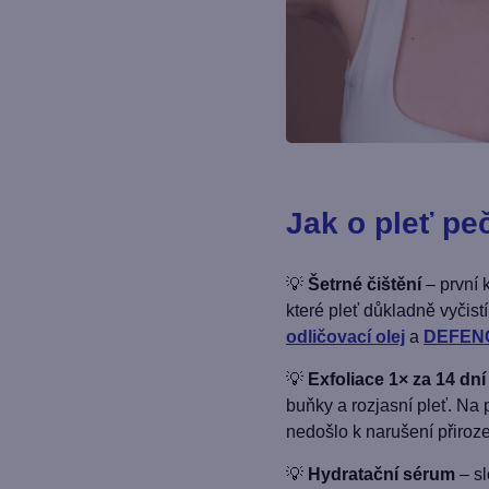
Jak o pleť p
💡
Šetrné čištění
– první 
které pleť důkladně vyčistí
odličovací olej
a
DEFENC
💡
Exfoliace 1× za 14 dní
buňky a rozjasní pleť. Na
nedošlo k narušení přiroz
💡
Hydratační sérum
– sl