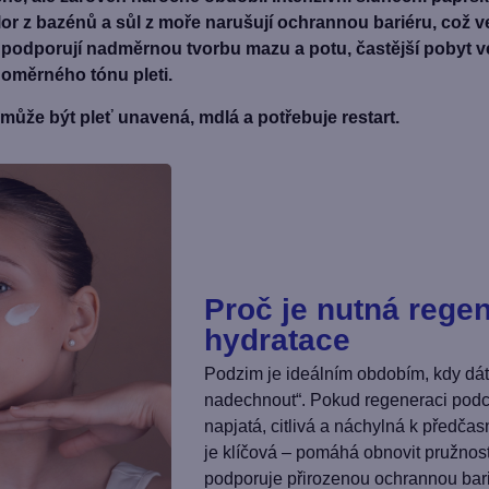
Chlor z bazénů a sůl z moře narušují ochrannou bariéru, což 
ty podporují nadměrnou tvorbu mazu a potu, častější pobyt v
oměrného tónu pleti.
může být pleť unavená, mdlá a potřebuje restart.
Proč je nutná rege
hydratace
Podzim je ideálním obdobím, kdy dát 
nadechnout“. Pokud regeneraci pod
napjatá, citlivá a náchylná k předč
je klíčová – pomáhá obnovit pružnost,
podporuje přirozenou ochrannou bar