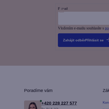
E-mail
Vložením e-mailu souhlasíte s
po
Přihlásit se
Z
Poradíme vám
Zák
á
Kon
+420 228 227 577
p