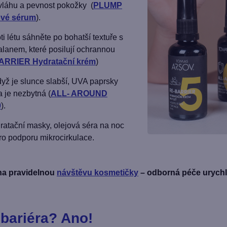
vláhu a pevnost pokožky (
PLUMP
ové sérum
).
ti létu sáhněte po bohatší textuře s
lanem, které posilují ochrannou
ARRIER Hydratační krém
)
dyž je slunce slabší, UVA paprsky
 je nezbytná (
ALL- AROUND
0
).
ratační masky, olejová séra na noc
ro podporu mikrocirkulace.
na pravidelnou
návštěvu kosmetičky
– odborná péče urychl
bariéra? Ano!