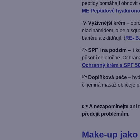
peptidy pomáhají obnovit 
ME Peptidové hyaluron
💡
Výživnější krém
– opro
niacinamidem, aloe a squa
bariéru a zklidňují. (
RE- B
💡
SPF i na podzim
– i k
působí celoročně. Ochrana
Ochranný krém s SPF 5
💡
Doplňková péče
– hyd
či jemná masáž obličeje p
👉 A nezapomínejte ani 
předejít problémům.
Make-up jako 