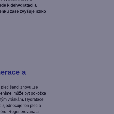
vede k dehydrataci a
enku zase zvyšuje riziko
nerace a
pleti šanci znovu „se
ceníme, může být pokožka
asným vráskám. Hydratace
 sjednocuje tón pleti a
iéru. Regenerovaná a