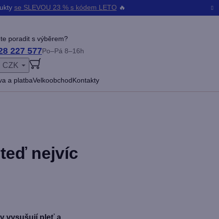
dukty
se SLEVOU 23 % s kódem LETO
🔥
te poradit s výběrem?
28 227 577
Po–Pá 8–16h
CZK
ŠENÍ
a a platba
Velkoobchod
Kontakty
teď nejvíc
y vysušují pleť a