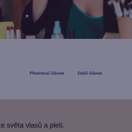
Přihlásit se a zís
Vaše e-mailová adresa je 
Zásady zpracování os
Předchozí článek
Další článek
 světa vlasů a pleti.