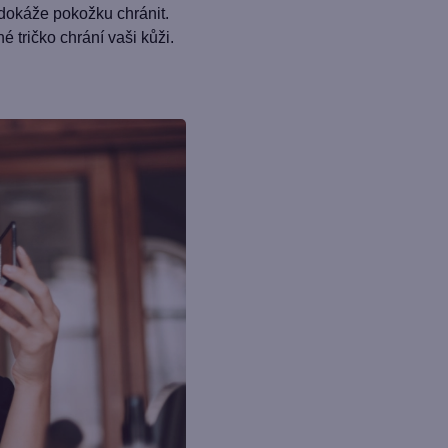
dokáže pokožku chránit.
tričko chrání vaši kůži.
 Kč na
ákup
 newsletteru a
vní nákup
je