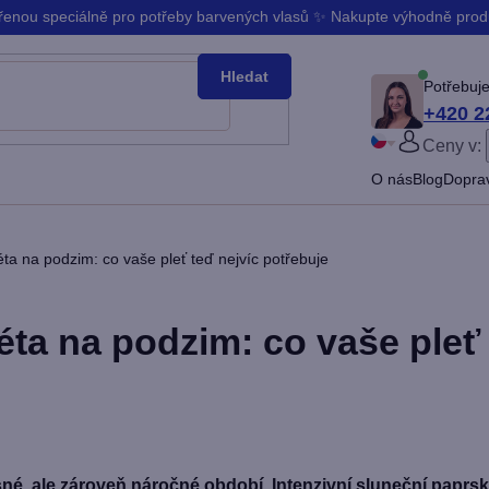
ořenou speciálně pro potřeby barvených vlasů ✨ Nakupte výhodně pro
Hledat
Potřebuje
+420 2
Ceny v:
PŘIHLÁ
O nás
Blog
Doprav
Slovenčina
Bŭlgarski
éta na podzim: co vaše pleť teď nejvíc potřebuje
éta na podzim: co vaše pleť 
né, ale zároveň náročné období. Intenzivní sluneční paprsk