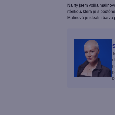
Na rty jsem volila malinov
rtěnkou, která je s podtó
Malinová je ideální barva p
S
T
c
p
p
p