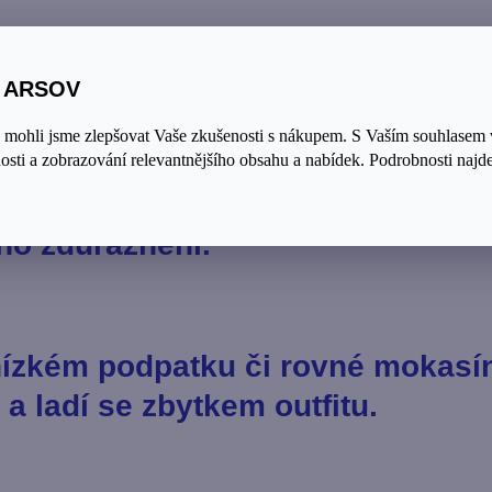
 širším střihem odvádějí pozorno
řicha.
S ARSOV
a mohli jsme zlepšovat Vaše zkušenosti s nákupem. S Vaším souhlasem
sti a zobrazování relevantnějšího obsahu a nabídek. Podrobnosti najde
át s páskem vytváří iluzi pasu be
ho zdůraznění.
nízkém podpatku či rovné mokasí
a ladí se zbytkem outfitu.