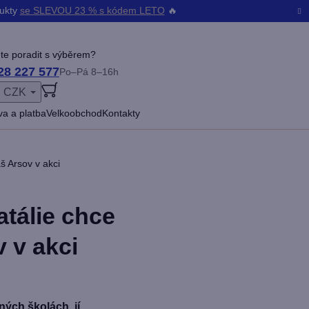
dukty
se SLEVOU 23 % s kódem LETO
🔥
te poradit s výběrem?
28 227 577
Po–Pá 8–16h
CZK
ŠENÍ
a a platba
Velkoobchod
Kontakty
š Arsov v akci
tálie chce
 v akci
ných školách, jí