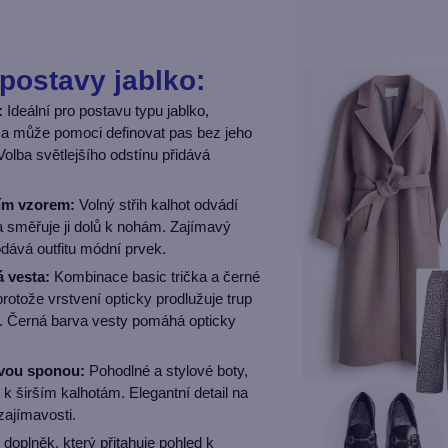
 postavy jablko:
:
Ideální pro postavu typu jablko,
 a může pomoci definovat pas bez jeho
olba světlejšího odstínu přidává
dím vzorem:
Volný střih kalhot odvádí
a směřuje ji dolů k nohám. Zajímavý
odává outfitu módní prvek.
á vesta:
Kombinace basic trička a černé
protože vrstvení opticky prodlužuje trup
ru. Černá barva vesty pomáhá opticky
vou sponou:
Pohodlné a stylové boty,
 k širším kalhotám. Elegantní detail na
zajímavosti.
oplněk, který přitahuje pohled k