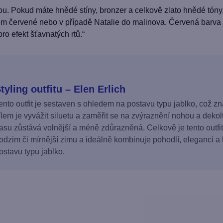
ou. Pokud máte hnědé stíny, bronzer a celkově zlato hnědé tóny,
nem červené nebo v případě Natalie do malinova. Červená barva 
ro efekt šťavnatých rtů.“
tyling outfitu – Elen Erlich
ento outfit je sestaven s ohledem na postavu typu jablko, což 
ílem je vyvážit siluetu a zaměřit se na zvýraznění nohou a dekol
asu zůstává volnější a méně zdůrazněná. Celkově je tento outfi
odzim či mírnější zimu a ideálně kombinuje pohodlí, eleganci a 
ostavu typu jablko.