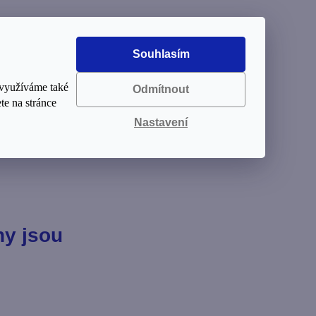
st od
Souhlasím
 využíváme také
Odmítnout
te na stránce
Nastavení
z
ny jsou