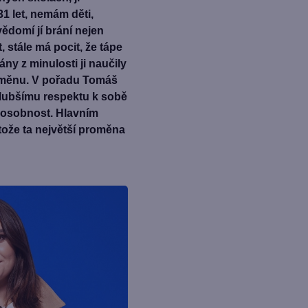
1 let, nemám děti,
ědomí jí brání nejen
t, stále má pocit, že tápe
Rány z minulosti ji naučily
a změnu. V pořadu Tomáš
k hlubšímu respektu k sobě
í osobnost. Hlavním
rotože ta největší proměna