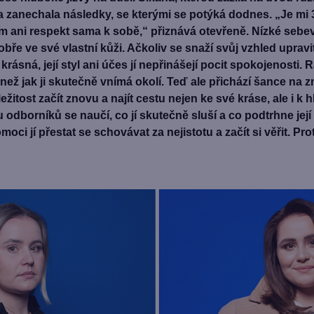
zanechala následky, se kterými se potýká dodnes. „Je mi 3
ani respekt sama k sobě,“ přiznává otevřeně. Nízké sebev
t dobře ve své vlastní kůži. Ačkoliv se snaží svůj vzhled upravi
i krásná, její styl ani účes jí nepřinášejí pocit spokojenosti. 
, než jak ji skutečně vnímá okolí. Teď ale přichází šance n
ežitost začít znovu a najít cestu nejen ke své kráse, ale i 
odborníků se naučí, co jí skutečně sluší a co podtrhne jej
omoci jí přestat se schovávat za nejistotu a začít si věřit. P