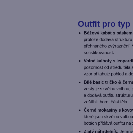
Outfit pro typ
Béžový kabát s páskem
protože dodává strukturu
přehnaného zvýraznění. V
sofistikovanost.
Volné kalhoty s leopar
pozornost od středu těla 
vzor přitahuje pohled a d
Bílé basic tričko & čern
vesty je skvělou volbou, 
a dodává outfitu struktu
zeštíhlit horní část těla.
Černé mokasíny s kovo
které jsou skvělou volbou
botách přidává outfitu na 
Zlatý náhrdelník:
Jemný d