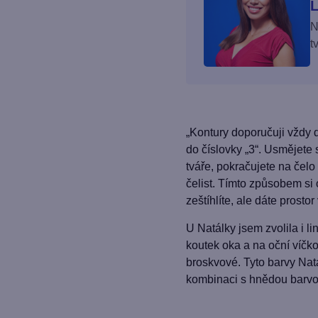
L
N
t
„Kontury doporučuji vždy 
do číslovky „3“. Usmějete 
tváře, pokračujete na čelo 
čelist. Tímto způsobem si 
zeštíhlíte, ale dáte prostor
U Natálky jsem zvolila i li
koutek oka a na oční víčko
broskvové. Tyto barvy Natá
kombinaci s hnědou barvou