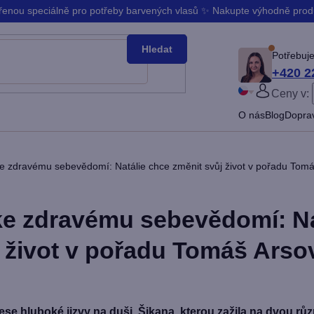
ořenou speciálně pro potřeby barvených vlasů ✨ Nakupte výhodně pro
Hledat
Potřebuje
+420 2
Ceny v:
PŘIHLÁ
O nás
Blog
Doprav
Slovenčina
Bŭlgarski
e zdravému sebevědomí: Natálie chce změnit svůj život v pořadu Tomá
ke zdravému sebevědomí: Na
 život v pořadu Tomáš Arsov
nese hluboké jizvy na duši. Šikana, kterou zažila na dvou růz