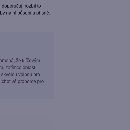
 doporučuji rozbít to
by na ní působila přísně.
znamená, že klíčovým
tu, zatímco oblast
t skvělou volbou pro
lichotivé proporce pro