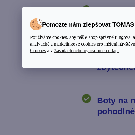
Kalhoty s
oblasti b
Pomozte nám zlepšovat TOMA
Používáme cookies, aby náš e-shop správně fungoval 
analytické a marketingové cookies pro měření návštěvno
Cookies
a v
Zásadách ochrany osobních údajů
.
Větší kab
zbytečné
Boty na 
pohodlné 