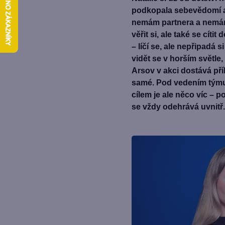
podkopala sebevědomí a 
nemám partnera a nemám 
věřit si, ale také se cíti
– líčí se, ale nepřipadá s
vidět se v horším světle
Arsov v akci dostává příl
samé. Pod vedením týmu 
cílem je ale něco víc – p
se vždy odehrává uvnitř.