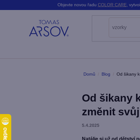
K
Přejít
Objevte novou řadu
COLOR CARE
, vytv
do
do
na
Zpět
Zpět
o
obchodu
obchodu
obsah
š
í
k
Domů
/
Blog
/
Od šikany k
Od šikany 
změnit svůj
5.4.2025
Natálie si už od dětství 