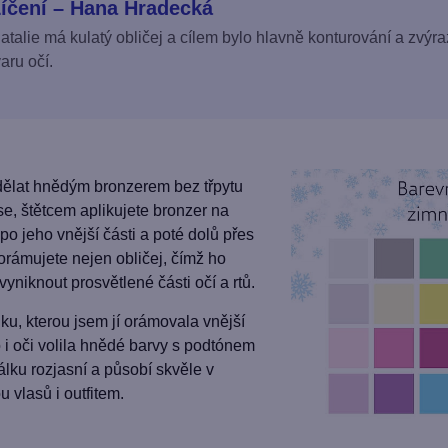
íčení – Hana Hradecká
atalie má kulatý obličej a cílem bylo hlavně konturování a zvý
varu očí.
dělat hnědým bronzerem bez třpytu
se, štětcem aplikujete bronzer na
po jeho vnější části a poté dolů přes
orámujete nejen obličej, čímž ho
 vyniknout prosvětlené části očí a rtů.
nku, kterou jsem jí orámovala vnější
 i oči volila hnědé barvy s podtónem
lku rozjasní a působí skvěle v
 vlasů i outfitem.