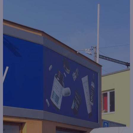
Vše o nákupu
Proměny s Tomášem Arsovem
Velkoobchod
Newsletter
Soutěž o cestu na Floridu - ukončena