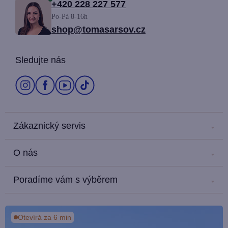
á
+420 228 227 577
Po-Pá 8-16h
p
shop@tomasarsov.cz
a
Sledujte nás
t
í
Zákaznický servis
Kontakt
O nás
Náš salón
Kariéra
Doprava a platba
Poradíme vám s výběrem
Náš příběh
Obchodní podmínky
Blog
Hodnocení zákazníků
Ochrana osobních údajů
Kde nás najdete?
Otevírá za 6 min
Média a PR