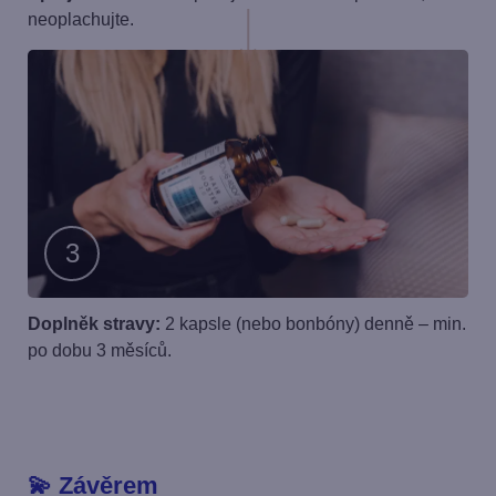
neoplachujte.
2
Krok
Doplněk stravy:
2 kapsle (nebo bonbóny) denně – min.
po dobu 3 měsíců.
3
💫 Závěrem