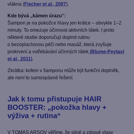
vlákna (
Fischer et al., 2007
).
Kde bývá „kámen úrazu“:
Šampon je na pokožce hlavy jen krátce – obvykle 1–2
minuty. To omezuje účinnost aktivních látek. I proto
některé studie doporučují doplnit rutinu
o bezoplachovou péči nebo masáž, která zvyšuje
prokrvení a vstřebávání účinných látek
(Blume-Peytavi
et al., 2011)
.
Zkrátka: kofein v šamponu může být funkční doplněk,
ale není to samospásné řešení.
Jak k tomu přistupuje HAIR
BOOSTER: „pokožka hlavy +
výživa + rutina“
V TOMAS ARSOV věříme, že silné a zdravé vlasy