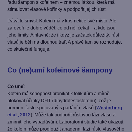
řadu šampon s kofeinem – známou látkou, která má
stimulovat vlasové kořínky a podpořit jejich růst.
Dává to smysl. Kofein má v kosmetice své místo. Ale
zároveň je dobré vědět, co od něj čekat – a kde jsou
jeho limity. A hlavně: že i když je začátek důležitý, růst
vlasů je běh na dlouhou trať. A právě tam se rozhoduje,
co skutečně funguje.
Co (ne)umí kofeinové šampony
Co umí:
Kofein má schopnost pronikat k folikulům a mírně
blokovat účinky DHT (dihydrotestosteronu), což je
hormon často spojovaný s padáním vlasů (
Westerberg
et al., 2012
). Může tak podpořit růstovou fázi vlasu a
zmírnit jeho vypadávání. Laboratorní studie také ukazují,
že kofein může prodloužit anagenní fázi růstu vlasového