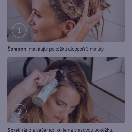
Krok
Šampon:
masírujte pokožku alespoň 3 minuty.
1
Krok
Sprej:
ráno a večer aplikujte na vlasovou pokožku,