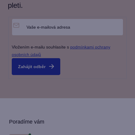
pleti.
Vložením e-mailu souhlasíte s
podmínkami ochrany
osobních údajů
Přihlásit
se
Z
Poradíme vám