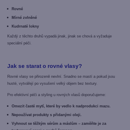
Rovné
Mírné zvlněné
Kudrnaté lokny
Každý z těchto druhů vypadá jinak, jinak se chová a vyžaduje
speciální péči.
Jak se starat o rovné vlasy?
Rovné vlasy se přirozeně nevlní. Snadno se mastí a pokud jsou
husté, vytvářejí po vysušení velký objem bez textury.
Pro efektivní péči a styling u rovných vlasů doporučujeme:
Omezit časté mytí, které by vedlo k nadprodukci mazu.
Nepoužívat produkty s přidanými oleji.
Vyhnout se těžkým sérům a máslům – zaměňte je za