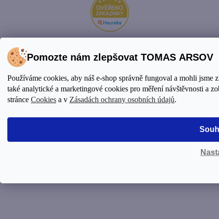
Pomozte nám zlepšovat TOMAS ARSOV
Vytvořil Shoptet Premium
© 2026 TOMAS ARSOV
Používáme cookies, aby náš e-shop správně fungoval a mohli jsme 
Shop. Všechna práva vyhrazena.
Upravit nastavení cookies
také analytické a marketingové cookies pro měření návštěvnosti a zo
stránce
Cookies
a v
Zásadách ochrany osobních údajů
.
Souh
Nast