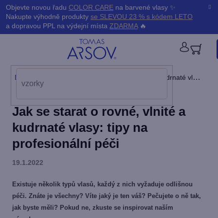
Přejít
K
Objevte novou řadu
COLOR CARE
na barvené vlasy ✨
Zpět
Zpět
na
Nakupte výhodně produkty
se SLEVOU 23 % s kódem LETO
obsah
o
a dopravou PPL na výdejní místa
ZDARMA
🔥
š
PŘIHL
í
Domů
/
Blog
/
Jak se starat o rovné, vlnité a kudrnaté vlasy: tipy na profesionální péči
k
Jak se starat o rovné, vlnité a
kudrnaté vlasy: tipy na
profesionální péči
19.1.2022
Existuje několik typů vlasů, každý z nich vyžaduje odlišnou
péči. Znáte je všechny? Víte jaký je ten váš? Pečujete o ně tak,
jak byste měli? Pokud ne, zkuste se inspirovat naším