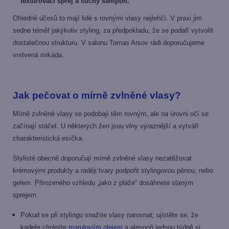
texturovací sprej a suchý šampon.
Ohledně účesů to mají lidé s rovnými vlasy nejlehčí. V praxi jim
sedne téměř jakýkoliv styling, za předpokladu, že se podaří vytvořit
dostatečnou strukturu. V salonu Tomas Arsov rádi doporučujeme
vrstvená mikáda.
Jak pečovat o mírně zvlněné vlasy?
Mírně zvlněné vlasy se podobají těm rovným, ale na úrovni očí se
začínají stáčet. U některých žen jsou vlny výraznější a vytváří
charakteristická esíčka.
Stylisté obecně doporučují mírně zvlněné vlasy nezatěžovat
krémovými produkty a raději tvary podpořit stylingovou pěnou, nebo
gelem. Přirozeného vzhledu „jako z pláže“ dosáhnete slaným
sprejem.
Pokud se při stylingu snažíte vlasy narovnat, ujistěte se, že
kadeře chráníte
marulovým olejem
a alespoň jednou týdně si