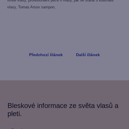
vlnité vlasy, profesionální péče o vlasy, jak se starat o kudrnaté
vlasy, Tomas Arsov sampon,
Předchozí článek
Další článek
Bleskové informace ze světa vlasů a
pleti.