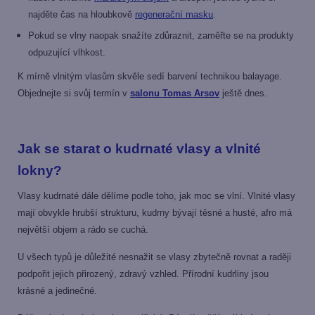
najděte čas na hloubkově
regenerační masku
.
Pokud se vlny naopak snažíte zdůraznit, zaměřte se na produkty
odpuzující vlhkost.
K mírně vlnitým vlasům skvěle sedí barvení technikou balayage.
Objednejte si svůj termín v
salonu Tomas Arsov
ještě dnes.
Jak se starat o kudrnaté vlasy a vlnité
lokny?
Vlasy kudrnaté dále dělíme podle toho, jak moc se vlní. Vlnité vlasy
mají obvykle hrubší strukturu, kudrny bývají těsné a husté, afro má
největší objem a rádo se cuchá.
U všech typů je důležité nesnažit se vlasy zbytečně rovnat a raději
podpořit jejich přirozený, zdravý vzhled. Přírodní kudrliny jsou
krásné a jedinečné.