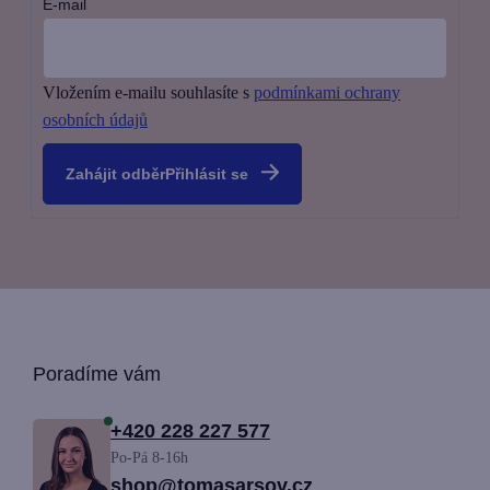
E-mail
Vložením e-mailu souhlasíte s
podmínkami ochrany
osobních údajů
Přihlásit se
Z
Poradíme vám
á
+420 228 227 577
Po-Pá 8-16h
p
shop@tomasarsov.cz