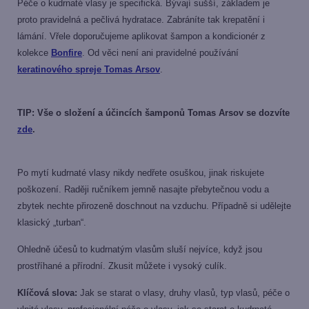
Péče o kudrnaté vlasy je specifická. Bývají sušší, základem je
proto pravidelná a pečlivá hydratace. Zabráníte tak krepatění i
lámání. Vřele doporučujeme aplikovat šampon a kondicionér z
kolekce
Bonfire
. Od věci není ani pravidelné používání
keratinového spreje Tomas Arsov
.
TIP: Vše o složení a účincích šamponů Tomas Arsov se dozvíte
zde
.
Po mytí kudrnaté vlasy nikdy nedřete osuškou, jinak riskujete
poškození. Raději ručníkem jemně nasajte přebytečnou vodu a
zbytek nechte přirozeně doschnout na vzduchu. Případně si udělejte
klasický „turban“.
Ohledně účesů to kudrnatým vlasům sluší nejvíce, když jsou
prostříhané a přírodní. Zkusit můžete i vysoký culík.
Klíčová slova:
Jak se starat o vlasy, druhy vlasů, typ vlasů, péče o