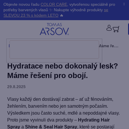
Přejít
K
Objevte novou řadu
COLOR CARE
, vytvořenou speciálně pro
Zpět
Zpět
na
potřeby barvených vlasů ✨ Nakupte výhodně produkty
se
obsah
o
SLEVOU 23 % s kódem LETO
🔥
š
PŘIHL
í
Domů
/
Blog
/
Hydratace nebo dokonalý lesk? Máme řešení pro obojí.
k
Hydratace nebo dokonalý lesk?
Máme řešení pro obojí.
29.8.2025
Vlasy každý den dostávají zabrat – ať už fénováním,
žehlením, barvením nebo jen samotným počasím.
Výsledkem jsou často suché, mdlé a nepoddajné vlasy.
Proto jsme vyvinuli dva produkty –
Hydrating Hair
Spray
a
Shine & Seal Hair Spray
, které se postarají