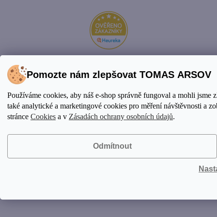
Pomozte nám zlepšovat TOMAS ARSOV
Vytvořil Shoptet Premium
© 2026 TOMAS ARSOV
Používáme cookies, aby náš e-shop správně fungoval a mohli jsme 
Shop. Všechna práva vyhrazena.
Upravit nastavení cookies
také analytické a marketingové cookies pro měření návštěvnosti a zo
stránce
Cookies
a v
Zásadách ochrany osobních údajů
.
Odmítnout
Nast