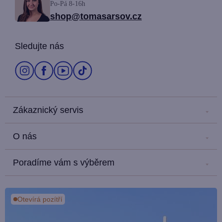
Po-Pá 8-16h
p
shop@tomasarsov.cz
a
Sledujte nás
t
í
Zákaznický servis
Kontakt
O nás
Náš salón
Kariéra
Doprava a platba
Poradíme vám s výběrem
Náš příběh
Obchodní podmínky
Blog
Hodnocení zákazníků
Ochrana osobních údajů
Kde nás najdete?
Otevírá pozítří
Média a PR
Vše o nákupu
Proměny s Tomášem Arsovem