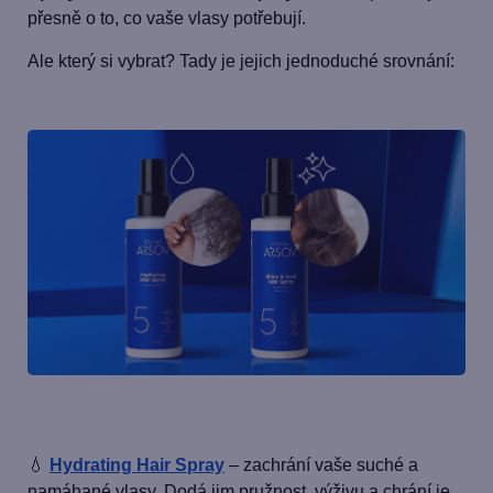
přesně o to, co vaše vlasy potřebují.
Ale který si vybrat? Tady je jejich jednoduché srovnání:
💧
Hydrating Hair Spray
– zachrání vaše suché a
namáhané vlasy. Dodá jim pružnost, výživu a chrání je