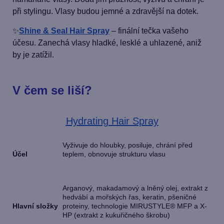
při stylingu. Vlasy budou jemné a zdravější na dotek.
✨
Shine & Seal Hair Spray
– finální tečka vašeho
účesu. Zanechá vlasy hladké, lesklé a uhlazené, aniž
by je zatížil.
V čem se liší?
Hydrating Hair Spray
Vyživuje do hloubky, posiluje, chrání před
Účel
teplem, obnovuje strukturu vlasu
Arganový, makadamový a lněný olej, extrakt z
hedvábí a mořských řas, keratin, pšeničné
Hlavní složky
proteiny, technologie MIRUSTYLE® MFP a X-
HP (extrakt z kukuřičného škrobu)