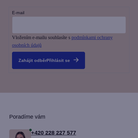
E-mail
Vložením e-mailu souhlasíte s
podmínkami ochrany
osobních údajů
Přihlásit se
Z
Poradíme vám
á
+420 228 227 577