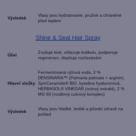
Vlasy jsou hydratované, pružné a chráněné
Výsledek
před teplem
Shine & Seal Hair Spray
Zvyšuje lesk, uhlazuje kutikulu, podporuje
Účel
regeneraci, zlepšuje rozčesávání
Fermentovaná rýžová voda, 2 %
DENSINARIA™ (Palmaria palmata + arginin),
Hlavní složky
SymCeramide® BIO, kyselina hyaluronová,
HERBASOL® VINEGAR (octový extrakt), 2 %
MG 60 (rostlinný cukrový komplex)
Vlasy jsou hladké, lesklé a působí zdravě na
Výsledek
pohled