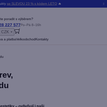
dukty
se SLEVOU 23 % s kódem LETO
🔥
te poradit s výběrem?
28 227 577
Po–Pá 8–16h
CZK
ŠENÍ
a a platba
Velkoobchod
Kontakty
adu
rev,
adu
tetiky – ovlivňují i naši