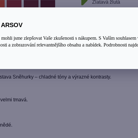
Zlatavá žlutá
Olivová zelená
Vínová
S ARSOV
Teplá béžová
a mohli jsme zlepšovat Vaše zkušenosti s nákupem. S Vaším souhlasem
sti a zobrazování relevantnějšího obsahu a nabídek. Podrobnosti najde
a jasným barvám jako je studená růžová nebo neonová zele
tava Sněhurky – chladné tóny a výrazné kontrasty.
 velmi tmavá.
hnědé.