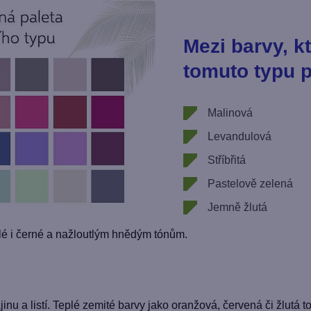
Mezi barvy, k
tomuto typu p
Malinová
Levandulová
Stříbřitá
Pastelově zelená
Jemně žlutá
 i černé a nažloutlým hnědým tónům.
jinu a listí. Teplé zemité barvy jako oranžová, červená či žlutá 