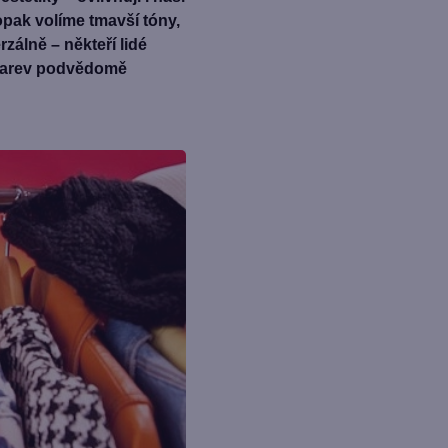
pak volíme tmavší tóny,
zálně – někteří lidé
í barev podvědomě