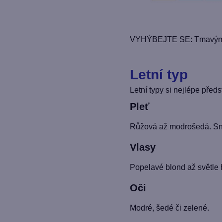
VYHÝBEJTE SE: Tmavým a
Letní typ
Letní typy si nejlépe před
Pleť
Růžová až modrošedá. Sn
Vlasy
Popelavé blond až světle
Oči
Modré, šedé či zelené.