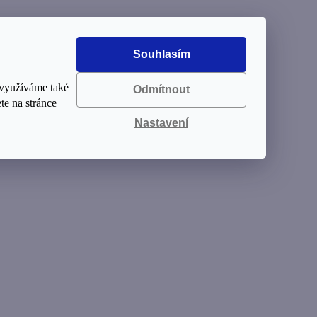
Souhlasím
 využíváme také
Odmítnout
te na stránce
ná.
Nastavení