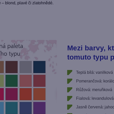
é – blond, plavé či zlatohnědé.
Mezi barvy, k
tomuto typu p
Teplá bílá: vanilková
Pomerančová: korálo
Růžová: meruňková
Fialová: levandulová
Jasně červená: jaho