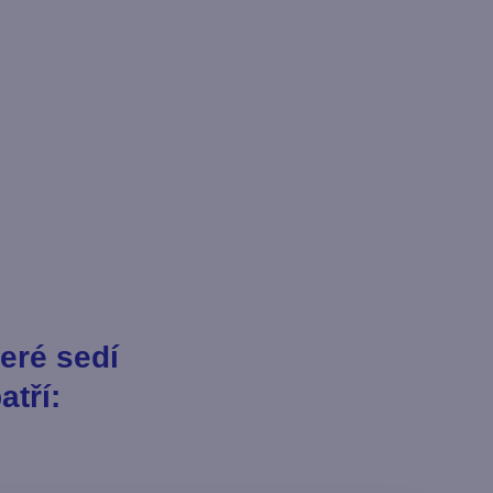
teré sedí
atří: