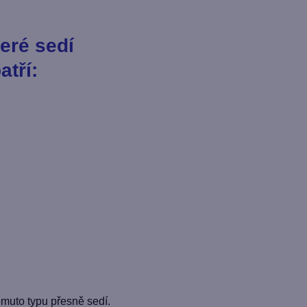
teré sedí
atří:
tomuto typu přesně sedí.