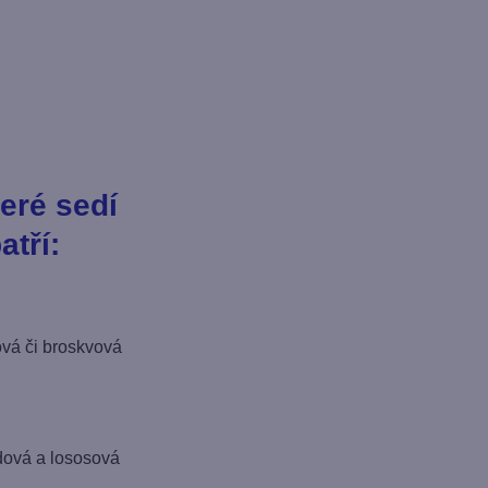
teré sedí
atří:
vá či broskvová
dová a lososová