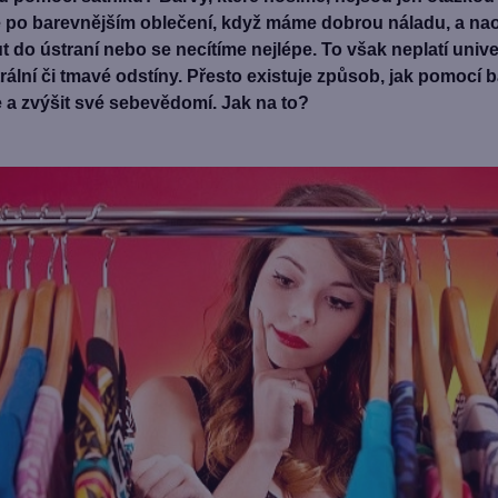
po barevnějším oblečení, když máme dobrou náladu, a nao
do ústraní nebo se necítíme nejlépe. To však neplatí univer
trální či tmavé odstíny. Přesto existuje způsob, jak pomoc
 a zvýšit své sebevědomí. Jak na to?