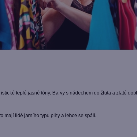
ristické teplé jasné tóny. Barvy s nádechem do žluta a zlaté dopl
 mají lidé jarního typu pihy a lehce se spálí.