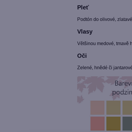
Pleť
Podtón do olivové, zlatav
Vlasy
Většinou medové, tmavě 
Oči
Zelené, hnědé či jantarové