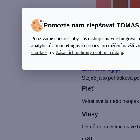
Pomozte nám zlepšovat TOMA
Používáme cookies, aby náš e-shop správně fungoval 
analytické a marketingové cookies pro měření návštěvno
VYHÝBEJTE SE: Chladným 
Cookies
a v
Zásadách ochrany osobních údajů
.
Zimní typ
Stejně jako pohádková pos
Pleť
Velmi světlá nebo naopak
Vlasy
Černé nebo velmi tmavě 
Oči