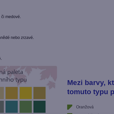
é či medové.
hnědé nebo zrzavé.
.
Mezi barvy, k
tomuto typu p
Oranžová