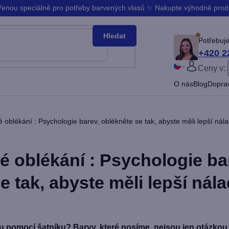
ořenou speciálně pro potřeby barvených vlasů ✨ Nakupte výhodně pro
Hledat
Potřebuje
+420 2
Ceny v:
PŘIHLÁ
O nás
Blog
Doprav
Slovenčina
Bŭlgarski
oblékání : Psychologie barev, oblékněte se tak, abyste měli lepší nál
 oblékání : Psychologie ba
e tak, abyste měli lepší nál
 pomocí šatníku? Barvy, které nosíme, nejsou jen otázkou es