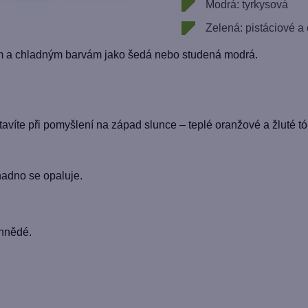
Modrá: tyrkysová
Zelená: pistáciové a 
 chladným barvám jako šedá nebo studená modrá.
stavíte při pomyšlení na západ slunce – teplé oranžové a žluté tó
adno se opaluje.
 hnědé.