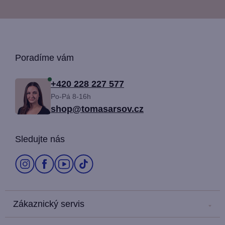
Z
Poradíme vám
á
+420 228 227 577
Po-Pá 8-16h
p
shop@tomasarsov.cz
a
Sledujte nás
t
í
Zákaznický servis
Kontakt