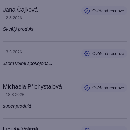
V
Jana Čajková
ý
Hodnocení produktu je 5 z 5 hvězdiček.
2.8.2026
p
i
Skvělý produkt
s
h
o
Hodnocení produktu je 5 z 5 hvězdiček.
3.5.2026
d
Jsem velmi spokojená...
n
o
c
Michaela Přichystalová
e
Hodnocení produktu je 5 z 5 hvězdiček.
18.3.2026
n
super produkt
í
Libuše Vrátná