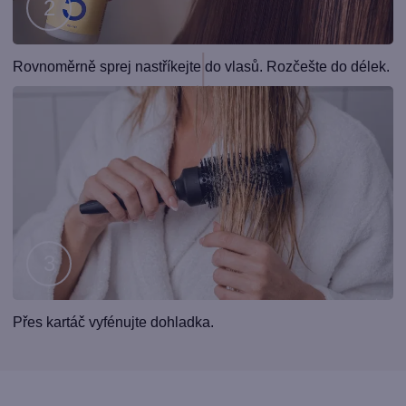
Krok
Rovnoměrně sprej nastříkejte do vlasů. Rozčešte do délek.
2
Krok
Přes kartáč vyfénujte dohladka.
3