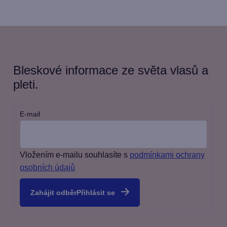
i
s
k
u
z
Bleskové informace ze světa vlasů a
í
pleti.
E-mail
Vložením e-mailu souhlasíte s
podmínkami ochrany
osobních údajů
Přihlásit se