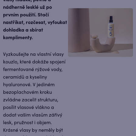
nádherně lesklé už po
prvním použití. Stačí
nastříkat, rozčesat, vyfoukat
dohladka a sbírat
komplimenty.
Vyzkoušejte na vlastní vlasy
kouzlo, které dokáže spojení
fermentované rýžové vody,
ceramidů a kyseliny
hyaluronové. V jediném
bezoplachovém kroku
zvládne zacelit strukturu,
posílit vlasové vlákno a
dodat vašim vlasům zářivý
lesk, pružnost i objem.
Krásné vlasy by neměly být