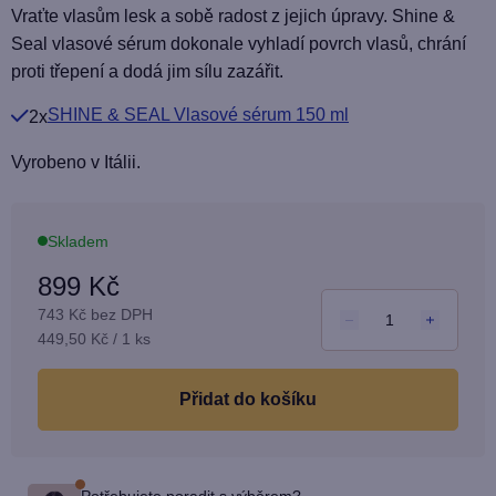
produktu
Vraťte vlasům lesk a sobě radost z jejich úpravy. Shine &
je
Seal vlasové sérum dokonale vyhladí povrch vlasů, chrání
5,0
proti třepení a dodá jim sílu zazářit.
z
SHINE & SEAL Vlasové sérum 150 ml
2x
5
hvězdiček.
Vyrobeno v Itálii.
Skladem
899 Kč
743 Kč bez DPH
Měrná
449,50 Kč / 1 ks
cena:
do košíku
Potřebujete poradit s výběrem?