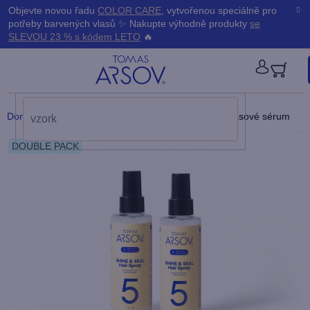
Přejít
K
Objevte novou řadu
COLOR CARE
, vytvořenou speciálně pro
Zpět
Zpět
na
potřeby barvených vlasů ✨ Nakupte výhodně produkty
se
obsah
o
SLEVOU 23 % s kódem LETO
🔥
š
PŘIHLÁ
í
Domů
/
Produkty
/
Balíčky
/
2x SHINE & SEAL Vlasové sérum
k
DOUBLE PACK