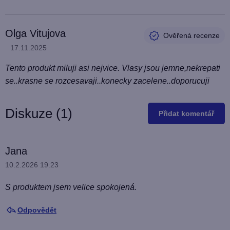
Olga Vitujova
Hodnocení produktu je 5 z 5 hvězdiček.
17.11.2025
Tento produkt miluji asi nejvice. Vlasy jsou jemne,nekrepati
se..krasne se rozcesavaji..konecky zacelene..doporucuji
Diskuze (1)
Přidat komentář
V
Jana
ý
10.2.2026 19:23
p
S produktem jsem velice spokojená.
i
s
Odpovědět
d