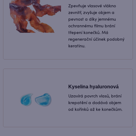
Zpevňuje vlasové vlákno
zevnitř, zvyšuje objem a
pevnost a díky jemnému
ochrannému filmu brání
třepení konečků. Má
regenerační účinek podobný
keratinu.
Kyselina hyaluronová
Uzavírá povrch vlasů, brání
krepatění a dodává objem
od kořínků až ke konečkům.