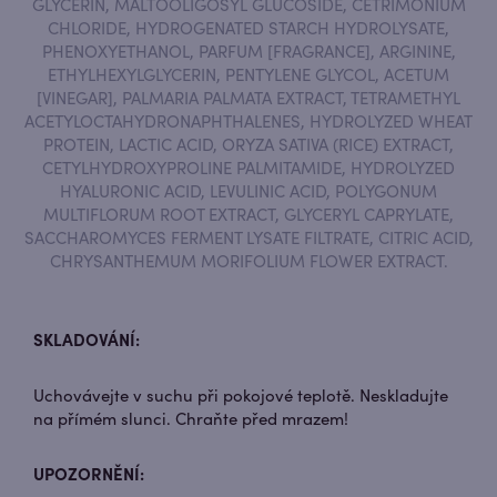
GLYCERIN, MALTOOLIGOSYL GLUCOSIDE, CETRIMONIUM
CHLORIDE, HYDROGENATED STARCH HYDROLYSATE,
PHENOXYETHANOL, PARFUM [FRAGRANCE], ARGININE,
ETHYLHEXYLGLYCERIN, PENTYLENE GLYCOL, ACETUM
[VINEGAR], PALMARIA PALMATA EXTRACT, TETRAMETHYL
ACETYLOCTAHYDRONAPHTHALENES, HYDROLYZED WHEAT
PROTEIN, LACTIC ACID, ORYZA SATIVA (RICE) EXTRACT,
CETYLHYDROXYPROLINE PALMITAMIDE, HYDROLYZED
HYALURONIC ACID, LEVULINIC ACID, POLYGONUM
MULTIFLORUM ROOT EXTRACT, GLYCERYL CAPRYLATE,
SACCHAROMYCES FERMENT LYSATE FILTRATE, CITRIC ACID,
CHRYSANTHEMUM MORIFOLIUM FLOWER EXTRACT.
SKLADOVÁNÍ:
Uchovávejte v suchu při pokojové teplotě. Neskladujte
na přímém slunci. Chraňte před mrazem!
UPOZORNĚNÍ: