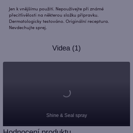
Jen k vnějšímu použití. Nepoužívejte při známé
přecitlivělosti na některou složku přípravku.
Dermatologicky testováno. Originální receptura.
Nevdechujte sprej.
Videa (1)
Shine & Seal spray
Hodnocení produktu