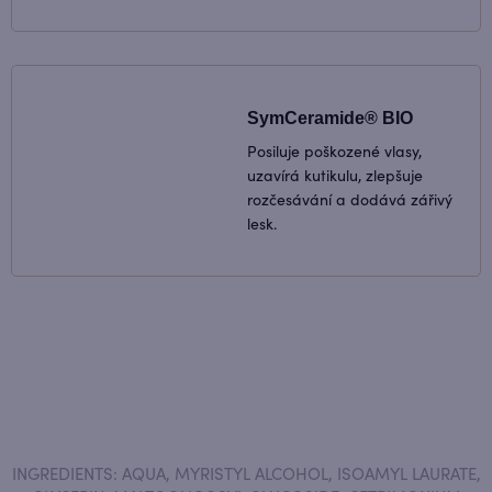
SymCeramide® BIO
Posiluje poškozené vlasy,
uzavírá kutikulu, zlepšuje
rozčesávání a dodává zářivý
lesk.
INGREDIENTS: AQUA, MYRISTYL ALCOHOL, ISOAMYL LAURATE,