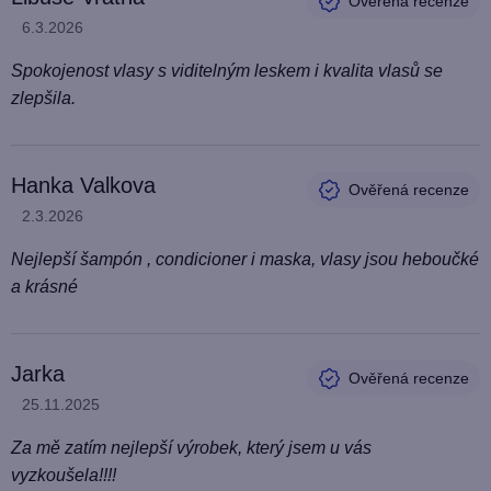
Hodnocení produktu je 5 z 5 hvězdiček.
6.3.2026
Spokojenost vlasy s viditelným leskem i kvalita vlasů se
zlepšila.
Hanka Valkova
Hodnocení produktu je 5 z 5 hvězdiček.
2.3.2026
Nejlepší šampón , condicioner i maska, vlasy jsou heboučké
a krásné
Jarka
Hodnocení produktu je 5 z 5 hvězdiček.
25.11.2025
Za mě zatím nejlepší výrobek, který jsem u vás
vyzkoušela!!!!