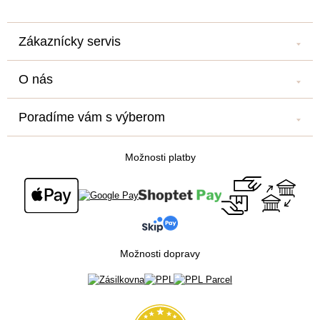
e
Zákaznícky servis
Kontakt
O nás
Náš salón
Náš príbeh
Doprava a platba
Poradíme vám s výberom
Veľkoobchod
Obchodné podmienky
Blog
Newsletter
Podmienky ochrany osobných údajov
Možnosti platby
Všetko o nákupe
Súťaž o cestu na Floridu - ukončená
Možnosti dopravy