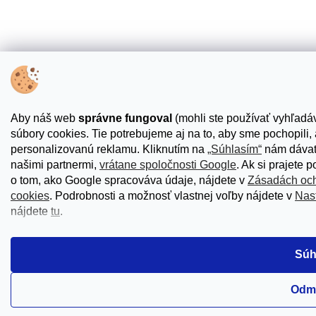
Aby náš web
správne fungoval
(mohli ste používať vyhľadáv
súbory cookies. Tie potrebujeme aj na to, aby sme pochopili
personalizovanú reklamu. Kliknutím na
„Súhlasím“
nám dávate
našimi partnermi,
vrátane spoločnosti Google
. Ak si prajete 
o tom, ako Google spracováva údaje, nájdete v
Zásadách och
cookies
. Podrobnosti a možnosť vlastnej voľby nájdete v
Nas
nájdete
tu
.
Súh
Odm