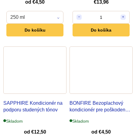
od
€4,50
€13,96
250 ml
1
−
+
Do košíku
Do košíka
SAPPHIRE Kondicionér
na
BONFIRE Bezoplachový
podporu studených tónov
kondicionér
pre poškodené
vlasy
Skladom
Skladom
od
€12,50
od
€4,50