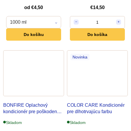
d
od
€4,50
€14,50
u
1000 ml
1
−
+
k
Do košíku
Do košíka
t
o
Novinka
v
BONFIRE Oplachový
COLOR CARE Kondicionér
kondicionér
pre poškodené
pre dlhotrvajúcu farbu
vlasy
Skladom
Skladom