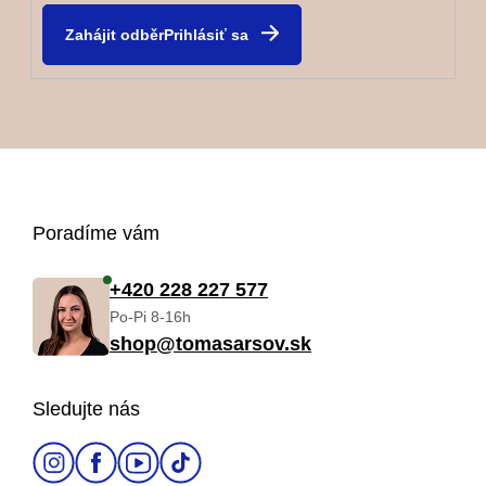
Prihlásiť sa
Z
Poradíme vám
á
+420 228 227 577
Po-Pi 8-16h
p
shop@tomasarsov.sk
ä
Sledujte nás
t
i