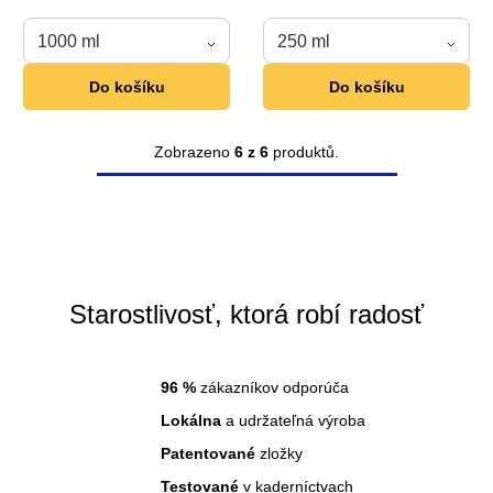
1000 ml
250 ml
Do košíku
Do košíku
Zobrazeno
6 z 6
produktů.
O
v
l
á
d
Starostlivosť, ktorá robí radosť
a
c
96
%
zákazníkov odporúča
i
Lokálna
a udržateľná výroba
e
Patentované
zložky
p
Testované
v kaderníctvach