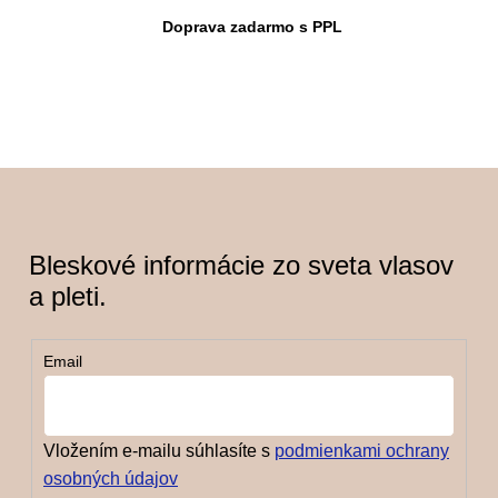
r
Doprava zadarmo s PPL
v
k
y
v
ý
p
i
s
Bleskové informácie zo sveta vlasov
u
a pleti.
Email
Vložením e-mailu súhlasíte s
podmienkami ochrany
osobných údajov