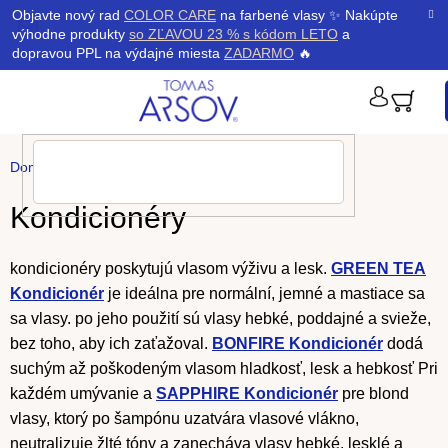
Prejsť
K
Objavte nový rad
COLOR CARE
na farbené vlasy ✨ Nakúpte
Späť
Späť
na
výhodne produkty
so ZĽAVOU 23 % s kódom LETO
a
obsah
o
dopravou PPL na výdajné miesta
ZADARMO
🔥
š
PRIHLÁ
í
Domov
/
Produkty
/
Kondicionéry
k
Kondicionéry
kondicionéry poskytujú vlasom výživu a lesk.
GREEN TEA
Kondicionér
je ideálna pre normální, jemné a mastiace sa
sa vlasy. po jeho použití sú vlasy hebké, poddajné a svieže,
bez toho, aby ich zaťažoval.
BONFIRE Kondicionér
dodá
suchým až poškodeným vlasom hladkosť, lesk a hebkosť Pri
každém umývanie a
SAPPHIRE Kondicionér
pre blond
vlasy, ktorý po šampónu uzatvára vlasové vlákno,
neutralizuje žlté tóny a zanecháva vlasy hebké, lesklé a