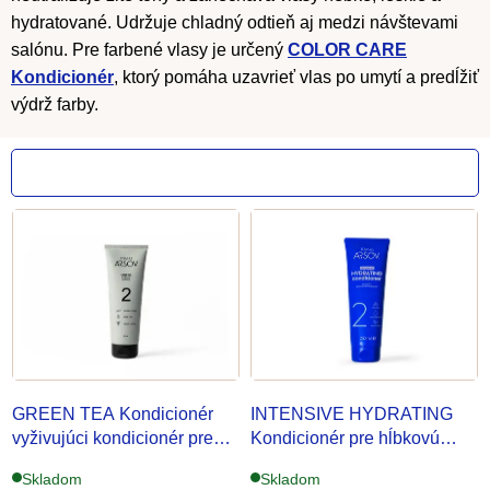
hydratované. Udržuje chladný odtieň aj medzi návštevami
salónu.
Pre farbené vlasy je určený
COLOR CARE
Kondicionér
, ktorý pomáha uzavrieť vlas po umytí a predĺžiť
výdrž farby.
V
ý
p
i
s
p
GREEN TEA Kondicionér
INTENSIVE HYDRATING
r
vyživujúci kondicionér pre
Kondicionér
pre hĺbkovú
každodenné použitie
hydratáciu
o
Skladom
Skladom