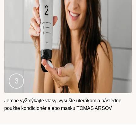
Krok
Jemne vyžmýkajte vlasy, vysušte uterákom a následne
3
použite kondicionér alebo masku TOMAS ARSOV