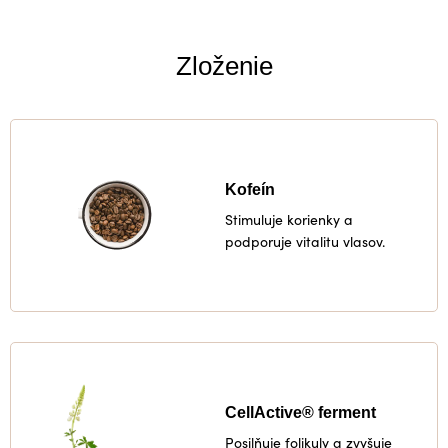
Zloženie
Kofeín
Stimuluje korienky a
podporuje vitalitu vlasov.
CellActive® ferment
Posilňuje folikuly a zvyšuje