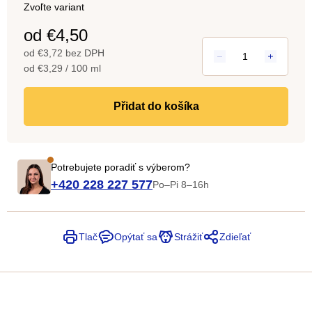
Zvoľte variant
od
€4,50
od
€3,72
bez DPH
Jednotková
od €3,29 / 100 ml
cena:
do košíka
Potrebujete poradiť s výberom?
+420 228 227 577
Po–Pi 8–16h
Tlač
Opýtať sa
Strážiť
Zdieľať