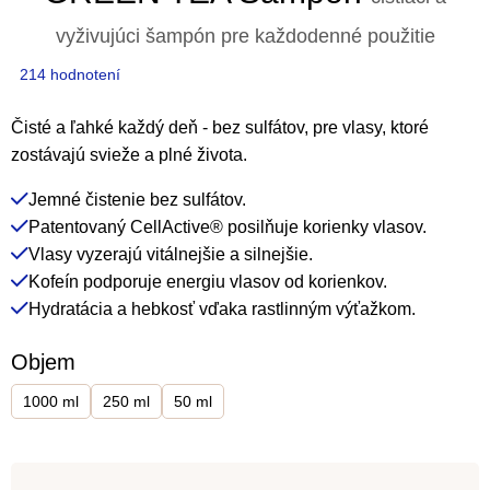
vyživujúci šampón pre každodenné použitie
Priemerné
214 hodnotení
hodnotenie
produktu
Čisté a ľahké každý deň - bez sulfátov, pre vlasy, ktoré
je
zostávajú svieže a plné života.
4,2
Jemné čistenie bez sulfátov.
z
Patentovaný CellActive® posilňuje korienky vlasov.
5
Vlasy vyzerajú vitálnejšie a silnejšie.
hviezdičiek.
Kofeín podporuje energiu vlasov od korienkov.
Hydratácia a hebkosť vďaka rastlinným výťažkom.
Objem
1000 ml
250 ml
50 ml