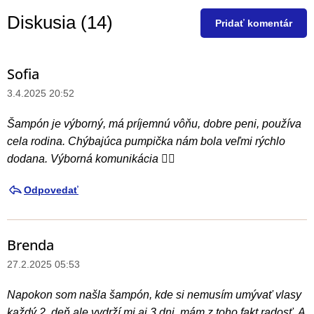
l
Diskusia (14)
Pridať komentár
á
d
a
Sofia
V
c
ý
3.4.2025 20:52
i
p
e
Šampón je výborný, má príjemnú vôňu, dobre peni, používa
i
p
cela rodina. Chýbajúca pumpička nám bola veľmi rýchlo
r
s
dodana. Výborná komunikácia 👍🏼
v
d
k
i
Odpovedať
y
s
v
k
ý
Brenda
u
p
27.2.2025 05:53
i
s
s
i
Napokon som našla šampón, kde si nemusím umývať vlasy
u
í
každý 2. deň ale vydrží mi aj 3 dni, mám z toho fakt radosť. A