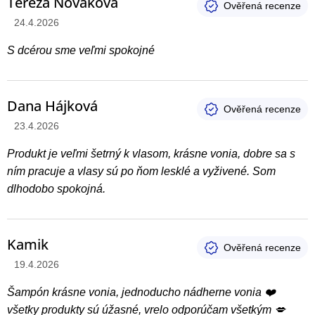
Tereza Nováková
Hodnotenie produktu je 5 z 5 hviezdičiek.
24.4.2026
S dcérou sme veľmi spokojné
Dana Hájková
Hodnotenie produktu je 5 z 5 hviezdičiek.
23.4.2026
Produkt je veľmi šetrný k vlasom, krásne vonia, dobre sa s
ním pracuje a vlasy sú po ňom lesklé a vyživené. Som
dlhodobo spokojná.
Kamik
Hodnotenie produktu je 5 z 5 hviezdičiek.
19.4.2026
Šampón krásne vonia, jednoducho nádherne vonia ❤️
všetky produkty sú úžasné, vrelo odporúčam všetkým 💋