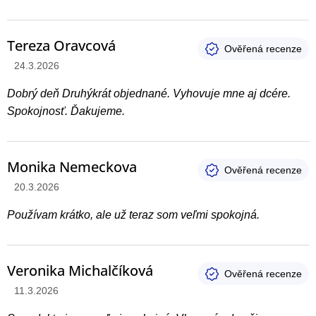
Tereza Oravcová
Hodnotenie produktu je 5 z 5 hviezdičiek.
24.3.2026
Dobrý deň Druhýkrát objednané. Vyhovuje mne aj dcére.
Spokojnosť. Ďakujeme.
Monika Nemeckova
Hodnotenie produktu je 5 z 5 hviezdičiek.
20.3.2026
Používam krátko, ale už teraz som veľmi spokojná.
Veronika Michalčíková
Hodnotenie produktu je 5 z 5 hviezdičiek.
11.3.2026