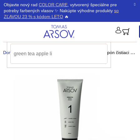
Prejsť
K
Objavte nový rad
COLOR CARE
, vytvorený špeciálne pre
Späť
Späť
na
potreby farbených vlasov ✨ Nakúpte výhodne produkty
so
obsah
o
ZĽAVOU 23 % s kódom LETO
🔥
š
PRIHLÁ
í
Domov
/
Produkty
/
Šampóny
/
GREEN TEA Šampón
čistiaci a vyživujúci šampón pre každodenné použitie
k