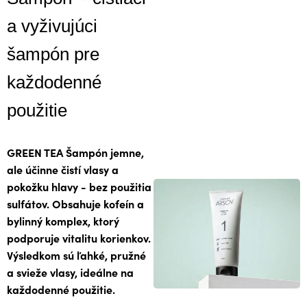
a vyživujúci
šampón pre
každodenné
použitie
GREEN TEA Šampón jemne,
ale účinne čistí vlasy a
pokožku hlavy - bez použitia
sulfátov. Obsahuje kofeín a
bylinný komplex, ktorý
podporuje vitalitu korienkov.
Výsledkom sú ľahké, pružné
a svieže vlasy, ideálne na
každodenné použitie.