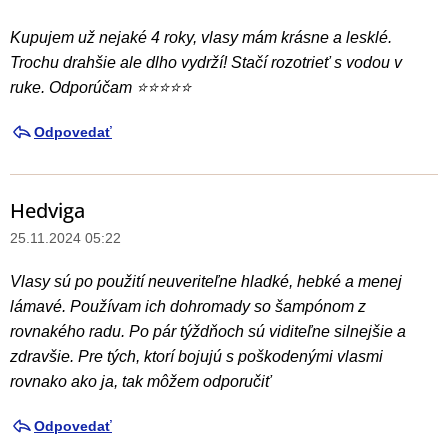
Kupujem už nejaké 4 roky, vlasy mám krásne a lesklé.
Trochu drahšie ale dlho vydrží! Stačí rozotrieť s vodou v
ruke. Odporúčam ⭐️⭐️⭐️⭐️⭐️
Odpovedať
Hedviga
25.11.2024 05:22
Vlasy sú po použití neuveriteľne hladké, hebké a menej
lámavé. Používam ich dohromady so šampónom z
rovnakého radu. Po pár týždňoch sú viditeľne silnejšie a
zdravšie. Pre tých, ktorí bojujú s poškodenými vlasmi
rovnako ako ja, tak môžem odporučiť
Odpovedať