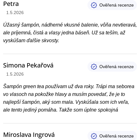
Petra
Hodnotenie produktu je 5 z 5 hviezdičiek.
1.5.2026
Úžasný šampón, nádherné vkusné balenie, vôňa nevtieravá,
ale príjemná, čistá a vlasy jedna báseň. Už sa teším, až
vyskúšam ďalšie skvosty.
Simona Pekařová
Hodnotenie produktu je 5 z 5 hviezdičiek.
1.5.2026
Šampón green tea používam už dva roky. Trápi ma seborea
vo vlasoch na pokožke hlavy a musím povedať, že je to
najlepší šampón, aký som mala. Vyskúšala som ich veľa,
ale tento jediný pomáha. Takže som úplne spokojná
Miroslava Ingrová