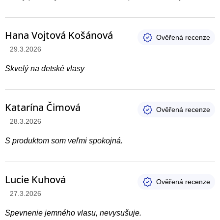
Hana Vojtová Košánová
Hodnotenie produktu je 5 z 5 hviezdičiek.
29.3.2026
Skvelý na detské vlasy
Katarína Čimová
Hodnotenie produktu je 5 z 5 hviezdičiek.
28.3.2026
S produktom som veľmi spokojná.
Lucie Kuhová
Hodnotenie produktu je 5 z 5 hviezdičiek.
27.3.2026
Spevnenie jemného vlasu, nevysušuje.