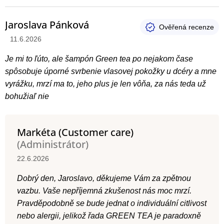
o
t
Jaroslava Pánková
e
Hodnotenie produktu je 1 z 5 hviezdičiek.
11.6.2026
n
Je mi to ľúto, ale šampón Green tea po nejakom čase
í
spôsobuje úporné svrbenie vlasovej pokožky u dcéry a mne
vyrážku, mrzí ma to, jeho plus je len vôňa, za nás teda už
bohužiaľ nie
Markéta (Customer care)
(Administrátor)
22.6.2026
Dobrý den, Jaroslavo, děkujeme Vám za zpětnou
vazbu. Vaše nepříjemná zkušenost nás moc mrzí.
Pravděpodobně se bude jednat o individuální citlivost
nebo alergii, jelikož řada GREEN TEA je paradoxně