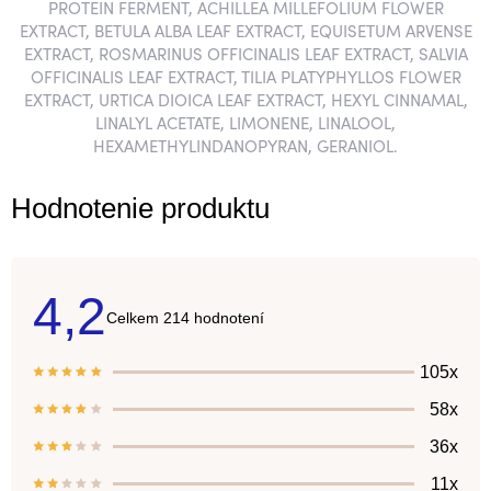
PROTEIN FERMENT, ACHILLEA MILLEFOLIUM FLOWER
EXTRACT, BETULA ALBA LEAF EXTRACT, EQUISETUM ARVENSE
EXTRACT, ROSMARINUS OFFICINALIS LEAF EXTRACT, SALVIA
OFFICINALIS LEAF EXTRACT, TILIA PLATYPHYLLOS FLOWER
EXTRACT, URTICA DIOICA LEAF EXTRACT, HEXYL CINNAMAL,
LINALYL ACETATE, LIMONENE, LINALOOL,
HEXAMETHYLINDANOPYRAN, GERANIOL.
Hodnotenie produktu
4,2
Priemerné
214 hodnotení
hodnotenie
produktu
je
105x
4,2
z
58x
5
hviezdičiek.
36x
11x