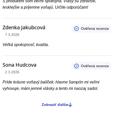
S produktmi som veľmi spokojná. Vlasy sú zdravšie,
lesklejšie a príjemne voňajú. Určite odporúčam!
Zdenka Jakubcová
Hodnotenie produktu je 5 z 5 hviezdičiek.
7.3.2026
Veľká spokojnosť, kvalita.
Sona Hudcova
Hodnotenie produktu je 5 z 5 hviezdičiek.
2.3.2026
Príde krásne voňavý balíček, hlavne šampón mi veľmi
vyhovuje, mám jemné vlásky a tento mi naozaj sadol.
Zobraziť ďalšie
O
v