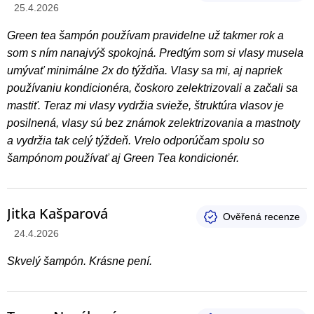
Hodnotenie produktu je 5 z 5 hviezdičiek.
25.4.2026
Green tea šampón používam pravidelne už takmer rok a
som s ním nanajvýš spokojná. Predtým som si vlasy musela
umývať minimálne 2x do týždňa. Vlasy sa mi, aj napriek
používaniu kondicionéra, čoskoro zelektrizovali a začali sa
mastiť. Teraz mi vlasy vydržia svieže, štruktúra vlasov je
posilnená, vlasy sú bez známok zelektrizovania a mastnoty
a vydržia tak celý týždeň. Vrelo odporúčam spolu so
šampónom používať aj Green Tea kondicionér.
Jitka Kašparová
Hodnotenie produktu je 5 z 5 hviezdičiek.
24.4.2026
Skvelý šampón. Krásne pení.