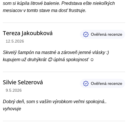
som si kúpila litrové balenie. Predstava ešte niekoľkých
mesiacov v tomto stave ma dosť frustruje.
Tereza Jakoubková
Hodnotenie produktu je 5 z 5 hviezdičiek.
12.5.2026
Skvelý šampón na mastné a zároveň jemné vlásky :)
kupujem už druhýkrát 😊 úplná spokojnosť ☺️
Silvie Selzerová
Hodnotenie produktu je 5 z 5 hviezdičiek.
9.5.2026
Dobrý deň, som s vaším výrobkom veľmi spokojná..
vyhovuje