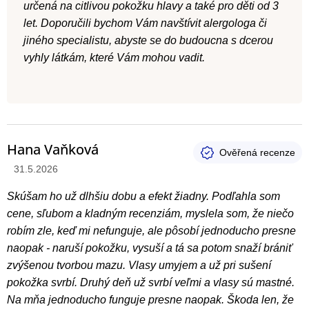
určená na citlivou pokožku hlavy a také pro děti od 3
let. Doporučili bychom Vám navštívit alergologa či
jiného specialistu, abyste se do budoucna s dcerou
vyhly látkám, které Vám mohou vadit.
Hana Vaňková
Hodnotenie produktu je 1 z 5 hviezdičiek.
31.5.2026
Skúšam ho už dlhšiu dobu a efekt žiadny. Podľahla som
cene, sľubom a kladným recenziám, myslela som, že niečo
robím zle, keď mi nefunguje, ale pôsobí jednoducho presne
naopak - naruší pokožku, vysuší a tá sa potom snaží brániť
zvýšenou tvorbou mazu. Vlasy umyjem a už pri sušení
pokožka svrbí. Druhý deň už svrbí veľmi a vlasy sú mastné.
Na mňa jednoducho funguje presne naopak. Škoda len, že