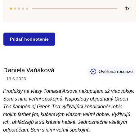
4x
Pridať hodnotenie
V
Daniela Vaňáková
ý
Hodnotenie produktu je 5 z 5 hviezdičiek.
13.6.2026
p
i
Produkty na vlasy Tomasa Arsova nakupujem už viac rokov.
s
Som s nimi veľmi spokojná. Naposledy objednaný Green
h
Tea šampón aj Green Tea vyživujúci kondicionér robia
mojim farbeným, kučeravým vlasom veľmi dobre. Vyživujú
o
ich, uhládzajú a sú krásne hebké. Jednoznačne všetkým
d
odporúčam. Som s nimi veľmi spokojná.
n