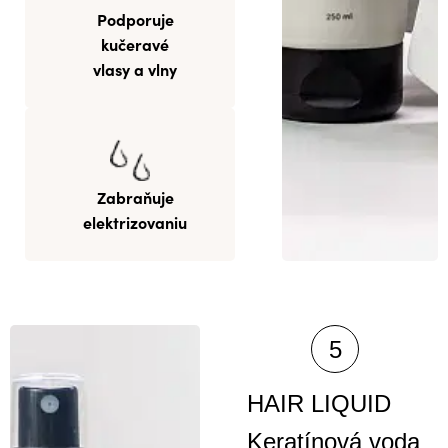
Podporuje
kučeravé
vlasy a vlny
Zabraňuje
elektrizovaniu
HAIR LIQUID
Keratínová voda