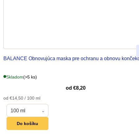
k
y
v
ý
p
i
s
u
BALANCE Obnovujúca maska
pre ochranu a obnovu konček
Skladom
(>5 ks)
od
€8,20
Jednotková
od €14,50 / 100 ml
cena:
100 ml
Do košíku