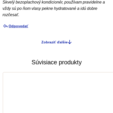
Skvelý bezoplachový kondicionér, používam pravidelne a
vždy sú po ňom vlasy pekne hydratované a idú dobre
rozčesať.
Odpovedať
Zobraziť ďalšie
O
v
l
Súvisiace produkty
á
d
a
c
i
e
p
r
v