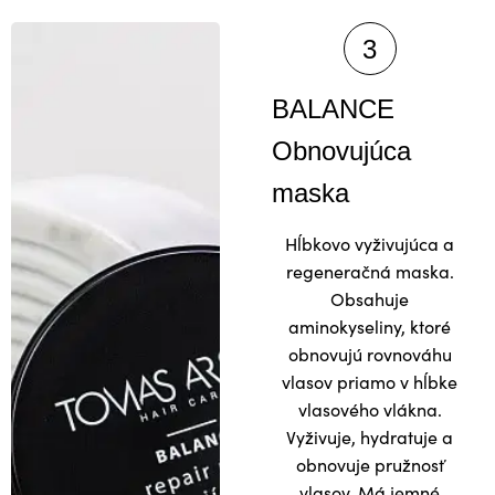
BALANCE
Obnovujúca
maska
Hĺbkovo vyživujúca a
regeneračná maska.
Obsahuje
aminokyseliny, ktoré
obnovujú rovnováhu
vlasov priamo v hĺbke
vlasového vlákna.
Vyživuje, hydratuje a
obnovuje pružnosť
vlasov. Má jemné