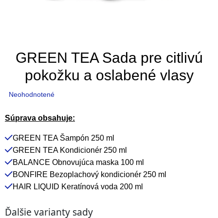
GREEN TEA Sada pre citlivú
pokožku a oslabené vlasy
Priemerné
Neohodnotené
hodnotenie
produktu
Súprava obsahuje:
je
GREEN TEA Šampón 250 ml
0,0
GREEN TEA Kondicionér 250 ml
z
BALANCE Obnovujúca maska 100 ml
5
BONFIRE Bezoplachový kondicionér 250 ml
hviezdičiek.
HAIR LIQUID Keratínová voda 200 ml