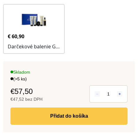
Skladom
(>5 ks)
€57,50
€47,52 bez DPH
Jedn
cena:
do košíka