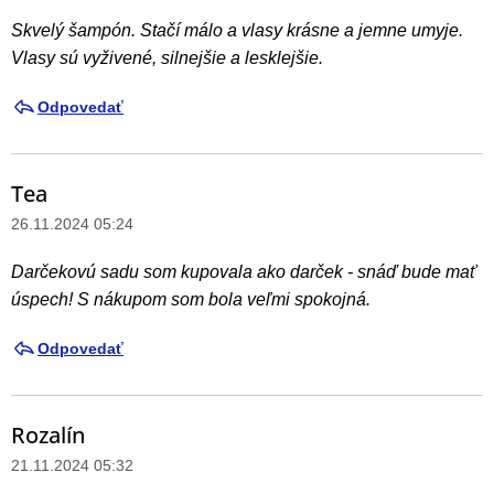
p
Skvelý šampón. Stačí málo a vlasy krásne a jemne umyje.
i
Vlasy sú vyživené, silnejšie a lesklejšie.
s
d
Odpovedať
i
s
Tea
k
26.11.2024 05:24
u
s
Darčekovú sadu som kupovala ako darček - snáď bude mať
i
úspech! S nákupom som bola veľmi spokojná.
í
Odpovedať
Rozalín
21.11.2024 05:32