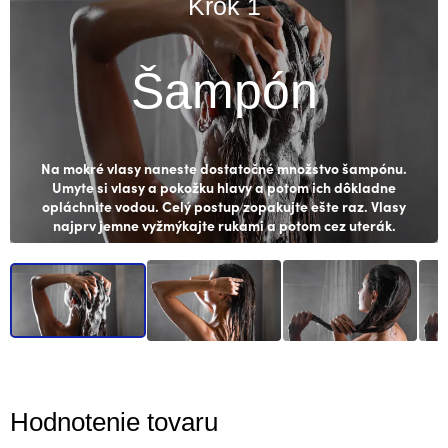
Krok 1
Šampón
Na mokré vlasy naneste dostatočné množstvo šampónu.
Umyte si vlasy a pokožku hlavy a potom ich dôkladne
opláchnite vodou. Celý postup zopakujte ešte raz. Vlasy
najprv jemne vyžmýkajte rukami a potom cez uterák.
Hodnotenie tovaru