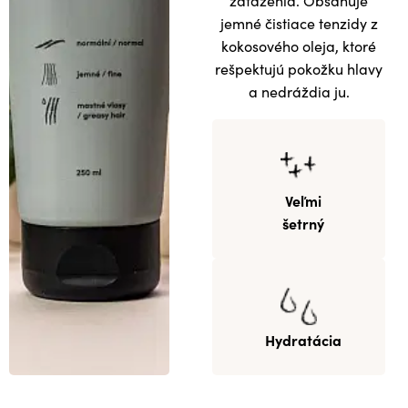
zaťaženia. Obsahuje
jemné čistiace tenzidy z
kokosového oleja, ktoré
rešpektujú pokožku hlavy
a nedráždia ju.
Veľmi
šetrný
Hydratácia