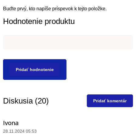
Buďte prvý, kto napíše príspevok k tejto položke.
Hodnotenie produktu
Pridať hodnotenie
Diskusia (20)
Pridať komentár
Ivona
V
ý
28.11.2024 05:53