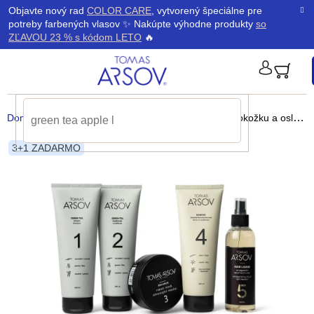
Prejsť
K
Objavte nový rad
COLOR CARE
, vytvorený špeciálne pre
Späť
Späť
na
potreby farbených vlasov ✨ Nakúpte výhodne produkty
so
obsah
o
ZĽAVOU 23 % s kódom LETO
🔥
š
PRIHLÁ
í
Domov
/
Darčeky
/
GREEN TEA Sada pre citlivú pokožku a oslabené vlasy
k
3+1 ZADARMO