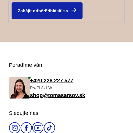
Prihlásiť sa
Z
Poradíme vám
á
+420 228 227 577
Po-Pi 8-16h
p
shop@tomasarsov.sk
ä
Sledujte nás
t
i