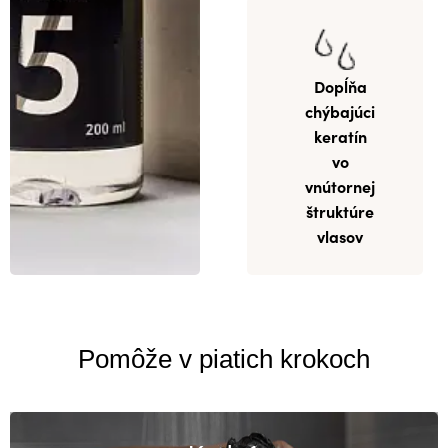
Dopĺňa
chýbajúci
keratín
vo
vnútornej
štruktúre
vlasov
Pomôže v piatich krokoch