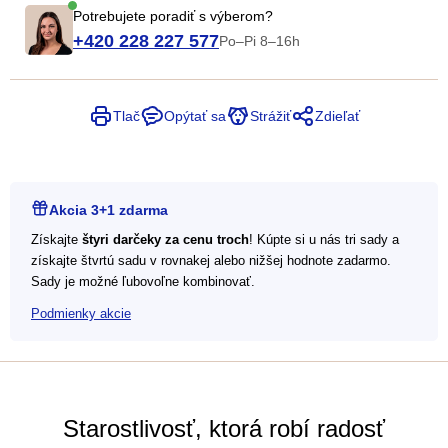
Potrebujete poradiť s výberom?
+420 228 227 577
Po–Pi 8–16h
Tlač
Opýtať sa
Strážiť
Zdieľať
Akcia 3+1 zdarma
Získajte
štyri darčeky za cenu troch
! Kúpte si u nás tri sady a
získajte štvrtú sadu v rovnakej alebo nižšej hodnote zadarmo.
Sady je možné ľubovoľne kombinovať.
Podmienky akcie
Starostlivosť, ktorá robí radosť