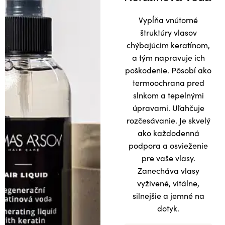
Vypĺňa vnútorné
štruktúry vlasov
chýbajúcim keratínom,
a tým napravuje ich
poškodenie. Pôsobí ako
termoochrana pred
slnkom a tepelnými
úpravami. Uľahčuje
rozčesávanie. Je skvelý
ako každodenná
podpora a osvieženie
pre vaše vlasy.
Zanecháva vlasy
vyživené, vitálne,
silnejšie a jemné na
dotyk.